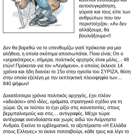
αυτοσυγκράτηση,
γύρισε και τους είπε των
ανθρώπων που τον
περιστοίχιζαν, «Αν δεν
αλλάξουμε, θα
βουλιάξουμε»!!
Δεν θα βαρεθώ να το υπενθυμίζω γιατί πρόκειται για μια
αλήθεια, η οποία σκόπιμα αποσιωπάται. Ποια είναι; Οτι ο
«γηραιότερος», σήμερα, πολιτικός αρχηγός είναι μόλις… 48
ετών!
Πρόκειται για τον «Λεγάμενο», ο οποίος έκλεισε 14
χρόνια και ήδη διανύει το 15ο στην ηγεσία του ΣΥΡΙΖΑ, θέση
στην οποία εξελέγη με την εκπληκτική πλειοψηφία των…
840 ψήφων!
Δεκατέσσερα χρόνια πολιτικός αρχηγός, έχει πλέον
«αδειάσει» από ιδέες, οράματα, στρατηγικό σχέδιο για τη
χώρα. Ως εκ τούτου το έχει ρίξει στις κοινοτοπίες, στους
βερμπαλισμούς και στις… αντιγραφές. Μέχρι τώρα
αντέγραφε ανενδοίαστα και χωρίς αιδώ τον Αείμνηστο
Ανδρέα. Εκείνο το εμβληματικό, το αξεπέραστο «Η Ελλάδα
στους Ελληνες» το έκανε πατσαβούρι, κάθε τρεις και λίγο το