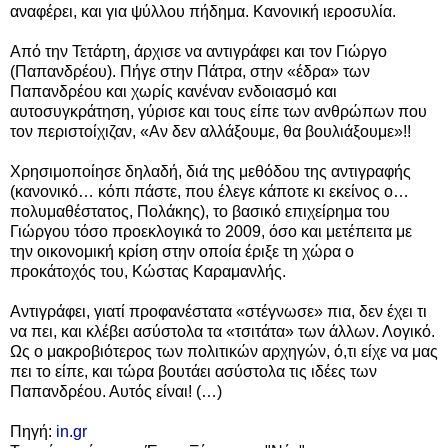
αναφέρει, και για ψύλλου πήδημα. Κανονική ιεροσυλία.
Από την Τετάρτη, άρχισε να αντιγράφει και τον Γιώργο
(Παπανδρέου). Πήγε στην Πάτρα, στην «έδρα» των
Παπανδρέου και χωρίς κανέναν ενδοιασμό και
αυτοσυγκράτηση, γύρισε και τους είπε των ανθρώπων που
τον περιστοίχιζαν, «Αν δεν αλλάξουμε, θα βουλιάξουμε»!!
Χρησιμοποίησε δηλαδή, διά της μεθόδου της αντιγραφής
(κανονικό… κόπι πάστε, που έλεγε κάποτε κι εκείνος ο…
πολυμαθέστατος, Πολάκης), το βασικό επιχείρημα του
Γιώργου τόσο προεκλογικά το 2009, όσο και μετέπειτα με
την οικονομική κρίση στην οποία έριξε τη χώρα ο
προκάτοχός του, Κώστας Καραμανλής.
Αντιγράφει, γιατί προφανέστατα «στέγνωσε» πια, δεν έχει τι
να πει, και κλέβει ασύστολα τα «τσιτάτα» των άλλων. Λογικό.
Ως ο μακροβιότερος των πολιτικών αρχηγών, ό,τι είχε να μας
πει το είπε, και τώρα βουτάει ασύστολα τις ιδέες των
Παπανδρέου. Αυτός είναι! (…)
Πηγή:
in.gr