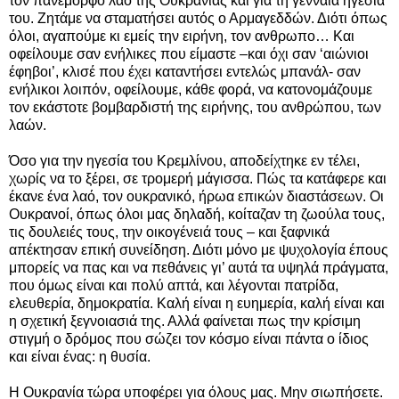
τον πανέμορφο λαό της Ουκρανίας και για τη γενναία ηγεσία
του. Ζητάμε να σταματήσει αυτός ο Αρμαγεδδών. Διότι όπως
όλοι, αγαπούμε κι εμείς την ειρήνη, τον ανθρωπο… Και
οφείλουμε σαν ενήλικες που είμαστε –και όχι σαν ‘αιώνιοι
έφηβοι’, κλισέ που έχει καταντήσει εντελώς μπανάλ- σαν
ενήλικοι λοιπόν, οφείλουμε, κάθε φορά, να κατονομάζουμε
τον εκάστοτε βομβαρδιστή της ειρήνης, του ανθρώπου, των
λαών.
Όσο για την ηγεσία του Κρεμλίνου, αποδείχτηκε εν τέλει,
χωρίς να το ξέρει, σε τρομερή μάγισσα. Πώς τα κατάφερε και
έκανε ένα λαό, τον ουκρανικό, ήρωα επικών διαστάσεων. Οι
Ουκρανοί, όπως όλοι μας δηλαδή, κοίταζαν τη ζωούλα τους,
τις δουλειές τους, την οικογένειά τους – και ξαφνικά
απέκτησαν επική συνείδηση. Διότι μόνο με ψυχολογία έπους
μπορείς να πας και να πεθάνεις γι’ αυτά τα υψηλά πράγματα,
που όμως είναι και πολύ απτά, και λέγονται πατρίδα,
ελευθερία, δημοκρατία. Καλή είναι η ευημερία, καλή είναι και
η σχετική ξεγνοιασιά της. Αλλά φαίνεται πως την κρίσιμη
στιγμή ο δρόμος που σώζει τον κόσμο είναι πάντα ο ίδιος
και είναι ένας: η θυσία.
Η Ουκρανία τώρα υποφέρει για όλους μας. Μην σιωπήσετε.