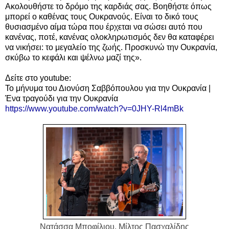
Ακολουθήστε το δρόμο της καρδιάς σας. Βοηθήστε όπως
μπορεί ο καθένας τους Ουκρανούς. Είναι το δικό τους
θυσιασμένο αίμα τώρα που έρχεται να σώσει αυτό που
κανένας, ποτέ, κανένας ολοκληρωτισμός δεν θα καταφέρει
να νικήσει: το μεγαλείο της ζωής. Προσκυνώ την Ουκρανία,
σκύβω το κεφάλι και ψέλνω μαζί της».
Δείτε στο youtube:
Το μήνυμα του Διονύση Σαββόπουλου για την Ουκρανία |
Ένα τραγούδι για την Ουκρανία
https://www.youtube.com/watch?v=0JHY-Rl4mBk
Νατάσσα Μποφίλιου, Μίλτος Πασχαλίδης