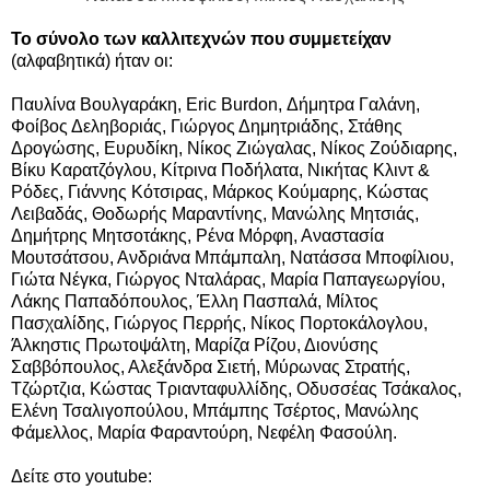
Το σύνολο των καλλιτεχνών που συμμετείχαν
(αλφαβητικά) ήταν οι:
Παυλίνα Βουλγαράκη, Eric Burdon, Δήμητρα Γαλάνη,
Φοίβος Δεληβοριάς, Γιώργος Δημητριάδης, Στάθης
Δρογώσης, Ευρυδίκη, Νίκος Ζιώγαλας, Νίκος Ζούδιαρης,
Βίκυ Καρατζόγλου, Κίτρινα Ποδήλατα, Νικήτας Κλιντ &
Ρόδες, Γιάννης Κότσιρας, Μάρκος Κούμαρης, Κώστας
Λειβαδάς, Θοδωρής Μαραντίνης, Μανώλης Μητσιάς,
Δημήτρης Μητσοτάκης, Ρένα Μόρφη, Αναστασία
Μουτσάτσου, Ανδριάνα Μπάμπαλη, Νατάσσα Μποφίλιου,
Γιώτα Νέγκα, Γιώργος Νταλάρας, Μαρία Παπαγεωργίου,
Λάκης Παπαδόπουλος, Έλλη Πασπαλά, Μίλτος
Πασχαλίδης, Γιώργος Περρής, Νίκος Πορτοκάλογλου,
Άλκηστις Πρωτοψάλτη, Μαρίζα Ρίζου, Διονύσης
Σαββόπουλος, Αλεξάνδρα Σιετή, Μύρωνας Στρατής,
Τζώρτζια, Κώστας Τριανταφυλλίδης, Οδυσσέας Τσάκαλος,
Ελένη Τσαλιγοπούλου, Μπάμπης Τσέρτος, Μανώλης
Φάμελλος, Μαρία Φαραντούρη, Νεφέλη Φασούλη.
Δείτε στο youtube: