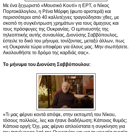
Με ένα ξεχωριστό «Μουσικό Κουτί» η ΕΡΤ, ο Νίκος
Πορτοκάλογλου, η Ρένα Μόρφη (φωτο αριστερά) και
περισσότεροι από 40 καλλιτέχνες τραγούδησαν χθες, με
σκοπό τη συγκέντρωση χρημάτων για τους άμαχους και
τους πρόσφυγες της Ουκρανίας. Ο εμπνευστής της
τηλεοπτικής αυτής συναυλίας, Διονύσης Σαββόπουλος,
έστειλε το δικό του μήνυμα, τονίζοντας, μεταξύ άλλων, πως
«η Ουκρανία τώρα υποφέρει για όλους μας. Μην σιωπήσετε.
Ακολουθήστε το δρόμο της καρδιάς σας».
Το μήνυμα του Διονύση Σαββόπουλου:
«Τι μας φέρνει κοντά απόψε, στην εκπομπή του Νίκου,
τόσους πολλούς, λες και ήτανε διαδήλωση; Κάποιος θυμός;
Κάποια οργή; Όχι, μας φέρνει απλούστατα η συγκίνηση για