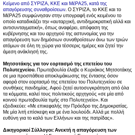
Κείμενο από ΣΥΡΙΖΑ, ΚΚΕ και ΜέΡΑ25, κατά της
απαγόρευσης συναθροίσεων
. Ο ΣΥΡΙΖΑ, το ΚΚΕ και το
ΜέΡΑ25 συμφώνησαν στην υπογραφή ενός κειμένου το
οποίο καταδικάζει την «αυταρχική, αντιδημοκρατική αλλά και
αντισυνταγματική», όπως αναφέρει, απόφαση της
κυβέρνησης και του αρχηγού της αστυνομίας για την
απαγόρευση των δημόσιων συναθροίσεων άνω των τριών
ατόμων σε όλη τη χώρα για τέσσερις ημέρες και ζητεί την
άμεση ανάκλησή της.
Μητσοτάκης για τον εορτασμό της επετείου του
Πολυτεχνείου.
Πρωτοβουλία έλαβε ο Κυριάκος Μητσοτάκης
σε μια προσπάθεια αποκλιμάκωσης της έντασης όσον
αφορά στον εορτασμό της επετείου του Πολυτεχνείου σε
συνθήκες πανδημίας. Αφού ζητεί αυτοσυγκράτηση από όλα
τα κόμματα, καλεί τους πολιτικούς αρχηγούς «σε μία από
κοινού πρωτοβουλία τιμής στο Πολυτεχνείο». Και
εξειδικεύει: «Με επικεφαλής την Πρόεδρο της Δημοκρατίας.
Με μία λιτή επίσκεψη και με ένα λουλούδι. Αλλά με πολλή
ευθύνη για το καλό των Ελλήνων και της πατρίδας».
Δικηγορικοί Σύλλογοι: Ανεκτή η απαγόρευση των