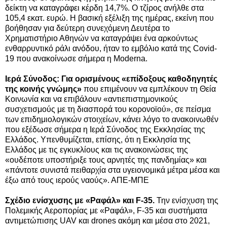
δείκτη να καταγράφει κέρδη 14,7%. Ο τζίρος ανήλθε στα
105,4 εκατ. ευρώ. Η βασική εξέλιξη της ημέρας, εκείνη που
βοήθησαν για δεύτερη συνεχόμενη Δευτέρα το
Χρηματιστήριο Αθηνών να καταγράψει ένα αρκούντως
ενθαρρυντικό ράλι ανόδου, ήταν το εμβόλιο κατά της Covid-
19 που ανακοίνωσε σήμερα η Moderna.
Ιερά Σύνοδος: Για ορισμένους «επίδοξους καθοδηγητές
της κοινής γνώμης»
που επιμένουν να εμπλέκουν τη Θεία
Κοινωνία και να επιβάλουν «αντιεπιστημονικούς
συσχετισμούς με τη διασπορά του κορονοϊού», σε πείσμα
των επιδημιολογικών στοιχείων, κάνει λόγο το ανακοινωθέν
που εξέδωσε σήμερα η Ιερά Σύνοδος της Εκκλησίας της
Ελλάδος. Υπενθυμίζεται, επίσης, ότι η Εκκλησία της
Ελλάδος με τις εγκυκλίους και τις ανακοινώσεις της
«ουδέποτε υποστήριξε τους αρνητές της πανδημίας» και
«πάντοτε συνιστά πειθαρχία στα υγειονομικά μέτρα μέσα και
έξω από τους ιερούς ναούς». ΑΠΕ-ΜΠΕ
Σχέδιο ενίσχυσης με «Ραφάλ» και F-35.
Την ενίσχυση της
Πολεμικής Αεροπορίας με «Ραφάλ», F-35 και συστήματα
αντιμετώπισης UAV και drones ακόμη και μέσα στο 2021,