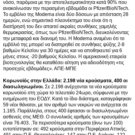
νόσο, παρόμοια με την αποτελεσματικότητα κατά 90% που
ανακοίνωσαν την περασμένη εβδομάδα οι Pfizer/BioNTech.
Το εμβόλιο της Moderna είναι δύο δόσεων με απόσταση 28
ημερών, ενώ σημαντικό πλεονέκτημα του είναι ότι η
διατήρησή του δεν απαιτεί ακραίες συνθήκες χαμηλής
θερμοκρασίας, όπως των Pfizer/BioNTech, διευκολύνοντας
την μεταφορά και διανομή του.
Η Moderna αναμένει ότι το
εμβόλιό της μπορεί να διατηρηθεί σε συνθήκες ψύξης 2-8
βαθμών Κελσίου για 30 ημέρες και να αποθηκευτεί για 6
μήνες στους -20 βαθμούς Κελσίου. Η αμερικανική εταιρεία
βιοτεχνολογίας θα καταθέσει αίτηση για αδειοδότηση «τις
προσεχείς εβδομάδες». ΑΠΕ-ΜΠΕ
Κορωνοϊός στην Ελλάδα: 2.198 νέα κρούσματα, 400 οι
διασωληνωμένοι.
Σε 2.198 ανέρχονται τα νέα κρούσματα
κορωνοϊού στη χώρα το τελευταίο 24ωρο, σύμφωνα με την
ενημέρωση του ΕΟΔΥ. Κατά το ίδιο διάστημα, καταγράφηκαν
59 νέοι θάνατοι, με τον αριθμό των νεκρών να ανέρχεται σε
1.165. Παράλληλα, στους 400 έφτασαν οι διασωληνωμένοι
ασθενείς στις ΜΕΘ. Ο συνολικός αριθμός των κρουσμάτων
είναι 76.403. .Τα περισσότερα κρούσματα (άνω των 100)
εντοπίστηκαν σε: 492 κρούσματα στην Περιφέρεια Αττικής,
491 στην Π.Ε. Θεσσαλονίκης, 147 στην Π.Ε. Δράμας, 122