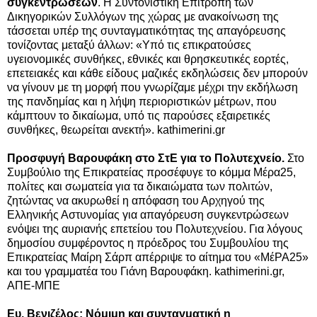
συγκεντρώσεων
. Η Συντονιστική Επιτροπή των
Δικηγορικών Συλλόγων της χώρας με ανακοίνωση της
τάσσεται υπέρ της συνταγματικότητας της απαγόρευσης
τονίζοντας μεταξύ άλλων: «Υπό τις επικρατούσες
υγειονομικές συνθήκες, εθνικές και θρησκευτικές εορτές,
επετειακές και κάθε είδους μαζικές εκδηλώσεις δεν μπορούν
να γίνουν με τη μορφή που γνωρίζαμε μέχρι την εκδήλωση
της πανδημίας και η λήψη περιοριστικών μέτρων, που
κάμπτουν το δικαίωμα, υπό τις παρούσες εξαιρετικές
συνθήκες, θεωρείται ανεκτή». kathimerini.gr
Προσφυγή Βαρουφάκη στο ΣτΕ για το Πολυτεχνείο.
Στο
Συμβούλιο της Επικρατείας προσέφυγε το κόμμα Mέρα25,
πολίτες και σωματεία για τα δικαιώματα των πολιτών,
ζητώντας να ακυρωθεί η απόφαση του Αρχηγού της
Ελληνικής Αστυνομίας για απαγόρευση συγκεντρώσεων
ενόψει της αυριανής επετείου του Πολυτεχνείου.
Για λόγους
δημοσίου συμφέροντος η πρόεδρος του Συμβουλίου της
Επικρατείας Μαίρη Σάρπ απέρριψε το αίτημα του «ΜέΡΑ25»
και του γραμματέα του Γιάνη Βαρουφάκη.
kathimerini.gr,
ΑΠΕ-ΜΠΕ
Ευ. Βενιζέλος: Νόμιμη και συνταγματική η