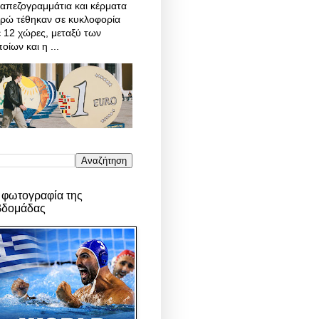
απεζογραμμάτια και κέρματα
υρώ τέθηκαν σε κυκλοφορία
 12 χώρες, μεταξύ των
οίων και η ...
 φωτογραφία της
βδομάδας