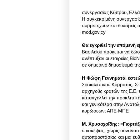
συνεργασίας Κύπρου, Ελλάδ
Η συγκεκριμένη συνεργασία
συμμετέχουν και δυνάμεις 
mod.gov.cy
Θα εγκριθεί την επόμενη 
Βασιλείου πρόκειται να δώσ
ανέπτυξαν οι εταιρείες Bio
σε σημερινό δημοσίευμά της
Η Φώφη Γεννηματά, έστει
Σοσιαλιστικού Κόμματος, Σε
αρχηγούς κρατών της Ε.Ε, 
καταγγέλλει την προκλητική
και γενικότερα στην Ανατολ
κυρώσεων. ΑΠΕ-ΜΠΕ
Μ. Χρυσοχοΐδης: «Γιορτάζ
επισκέψεις, χωρίς συνανασ
αυτοπροστασίας και μια ευθ