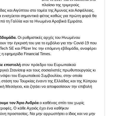
πλαίσιο της τριμερούς
ας και Αιγύπτου στο τομέα της Άμυνας και Ασφάλειας.
 ενισχύεται σημαντικά φέτος καθώς για πρώτη φορά θα
από τη Γαλλία και τα Ηνωμένα Αραβικά Εμιράτα.
εβδομάδα.
Οι ρυθμιστικές αρχές του Ηνωμένου
ουν την έγκρισή του για το εμβόλιο για την Covid-19 που
NTech SE και Pfizer Inc την επόμενη εβδομάδα, αναφέρει
 η εφημερίδα Financial Times.
λε επιστολή
στον πρόεδρο του Ευρωπαϊκού
ργκέι Στανίσεφ και τους σοσιαλιστές πρωθυπουργούς κι
ενόψει του Ευρωπαϊκού Συμβουλίου, στην οποία
 στάση του Τουρκίας έναντι της Ελλάδας και της Κύπρου
ική Μεσόγειο, και ζητάει να αποφασίσουν την επιβολή
ουμε τον Άγιο Ανδρέα
ο καθένας σπίτι του χωρίς
τροφές. Ο κάθε Αχαιός έχει ένα καθήκον
ύνη προστασίας. Να μην αρρωστήσει ο ίδιος και να μην