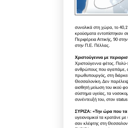
συνολικά στη χώρα,
το 40,1
κρούσματα εντοπίστηκαν σε
Περιφέρεια Αττικής, 90 στη
στην Π.Ε. Πέλλας.
Χριστούγεννα με περιορι
Χριστούγεννα φέτος. Πολύ-π
ανθρώπους που αγαπάμε, άν
πρωθυπουργός, στη διάρκε
Θεσσαλονίκη. Δεν παρέλειψ
αισθητή μείωση του ιικού φ
σύστημα υγείας, τα νοσοκομ
συνέντευξή του, στον statu
ΣΥΡΙΖΑ: «Την ώρα που τα 
υγειονομικοί τα κρατάνε μ
σαν κλέφτης στη Θεσσαλονίκ