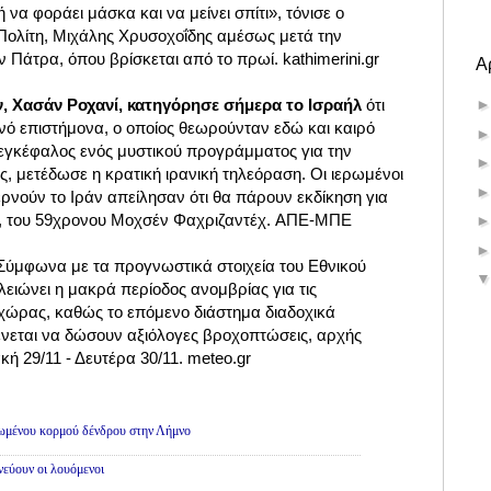
να φοράει μάσκα και να μείνει σπίτι», τόνισε ο
ολίτη, Μιχάλης Χρυσοχοΐδης αμέσως μετά την
Πάτρα, όπου βρίσκεται από το πρωί. kathimerini.gr
Α
ν, Χασάν Ροχανί, κατηγόρησε σήμερα το Ισραήλ
ότι
νό επιστήμονα, ο οποίος θεωρούνταν εδώ και καιρό
εγκέφαλος ενός μυστικού προγράμματος για την
, μετέδωσε η κρατική ιρανική τηλεόραση. Οι ιερωμένοι
βερνούν το Ιράν απείλησαν ότι θα πάρουν εκδίκηση για
, του 59χρονου Μοχσέν Φαχριζαντέχ.
ΑΠΕ-ΜΠΕ
Σύμφωνα με τα προγνωστικά στοιχεία του Εθνικού
ειώνει η μακρά περίοδος ανομβρίας για τις
 χώρας, καθώς το επόμενο διάστημα διαδοχικά
νεται να δώσουν αξιόλογες βροχοπτώσεις, αρχής
κή 29/11 - Δευτέρα 30/11. meteo.gr
θωμένου κορμού δένδρου στην Λήμνο
εύουν οι λουόμενοι