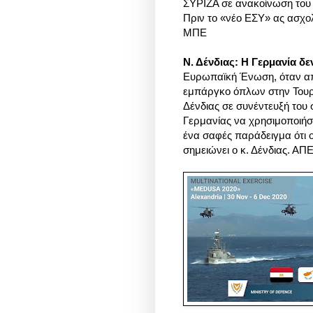
ΣΥΡΙΖΑ σε ανακοίνωση του
Πριν το «νέο ΕΣΥ» ας ασχολ
ΜΠΕ
Ν. Δένδιας: H Γερμανία δε
Ευρωπαϊκή Ένωση, όταν απο
εμπάργκο όπλων στην Τουρκ
Δένδιας σε συνέντευξή του 
Γερμανίας να χρησιμοποιήσε
ένα σαφές παράδειγμα ότι ο
σημειώνει ο κ. Δένδιας. Α