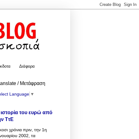
κδοτα
Διάφορα
ranslate / Μετάφραση
elect Language
▼
 ιστορία του ευρώ από
ην ΤτΕ
κοσι χρόνια πριν, την 1η
νουαρίου 2002, τα