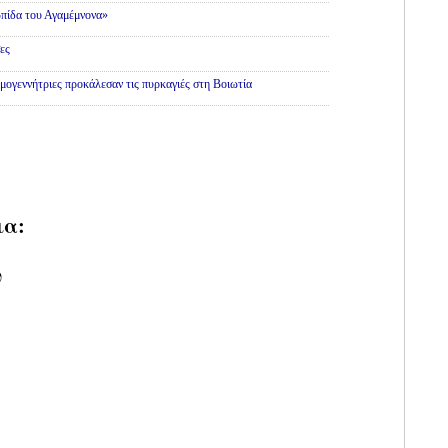
πίδα του Αγαμέμνονα»
ες
εμογεννήτριες προκάλεσαν τις πυρκαγιές στη Βοιωτία
ια:
υ