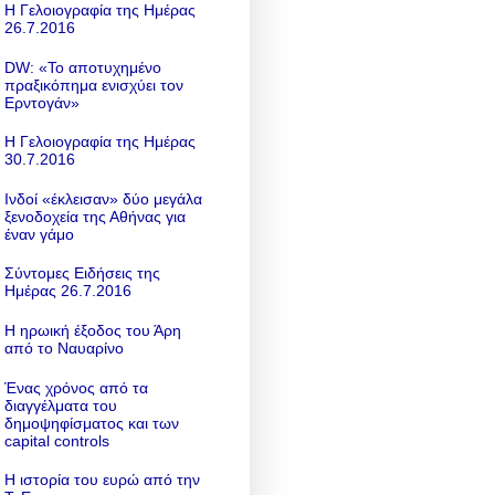
Η Γελοιογραφία της Ημέρας
26.7.2016
DW: «To αποτυχημένο
πραξικόπημα ενισχύει τον
Ερντογάν»
Η Γελοιογραφία της Ημέρας
30.7.2016
Ινδοί «έκλεισαν» δύο μεγάλα
ξενοδοχεία της Αθήνας για
έναν γάμο
Σύντομες Ειδήσεις της
Ημέρας 26.7.2016
Η ηρωική έξοδος του Άρη
από το Ναυαρίνο
Ένας χρόνος από τα
διαγγέλματα του
δημοψηφίσματος και των
capital controls
Η ιστορία του ευρώ από την