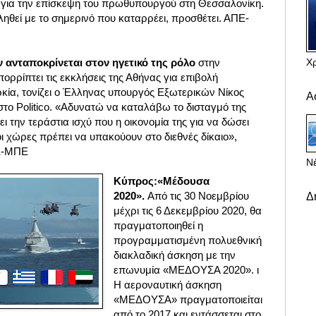
 για την επίσκεψη του πρωθυπουργού στη Θεσσαλονίκη.
ηθεί με το σημερινό που καταρρέει, προσθέτει. ΑΠΕ-
Χ
ν ανταποκρίνεται στον ηγετικό της ρόλο
στην
ρρίπτει τις εκκλήσεις της Αθήνας για επιβολή
ία, τονίζει ο Έλληνας υπουργός Εξωτερικών Νίκος
Α
στο Politico. «Αδυνατώ να καταλάβω το δισταγμό της
ι την τεράστια ισχύ που η οικονομία της για να δώσει
ι χώρες πρέπει να υπακούουν στο διεθνές δίκαιο»,
ΠΕ-ΜΠΕ
Νέ
Κύπρος:«Μέδουσα
2020».
Από τις 30 Νοεμβρίου
Δ
μέχρι τις 6 Δεκεμβρίου 2020, θα
πραγματοποιηθεί η
προγραμματισμένη πολυεθνική
διακλαδική άσκηση με την
επωνυμία «ΜΕΔΟΥΣΑ 2020». ι
Η αεροναυτική άσκηση
«ΜΕΔΟΥΣΑ» πραγματοποιείται
από το 2017 και εντάσσεται στο