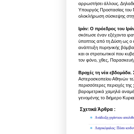
αρρωστήσει άλλους. Δηλαδή 
Υπουργός Προστασίας του Π
ολοκλήρωση σύσκεψης στην 
Ιράν: Ο πρόεδρος του Ιρά
σκότωσε έναν εξέχοντα ιρα
ύποπτος από τη Δύση ως ο 
ανάπτυξη πυρηνικής βόμβας
και οι στρατιωτικοί που κυ
τον φόνο, χθες, Παρασκευή
Βροχές τη νέα εβδομάδα.
Αστεροσκοπείου Αθηνών τελ
περισσότερες περιοχές της
βαρομετρικά χαμηλά αναμέ
γενομένης το διήμερο Κυρια
Σχετικά Άρθρα :
Διάφορα
Aνάδειξη γιγάντιου απολι
Λαγοκέφαλος: Πόσο κινδυν