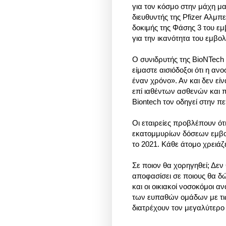
για τον κόσμο στην μάχη μα
διευθυντής της Pfizer Αλμ
δοκιμής της Φάσης 3 του εμ
για την ικανότητα του εμβο
Ο συνιδρυτής της BioNTec
είμαστε αισιόδοξοι ότι η αν
έναν χρόνο». Αν και δεν εί
επί ιαθέντων ασθενών και π
Biontech τον οδηγεί στην πε
Οι εταιρείες προβλέπουν ότ
εκατομμυρίων δόσεων εμβολ
το 2021. Κάθε άτομο χρειάζε
Σε ποιον θα χορηγηθεί; Δεν
αποφασίσει σε ποιους θα δ
και οι οικιακοί νοσοκόμοι 
των ευπαθών ομάδων με τις 
διατρέχουν τον μεγαλύτερο