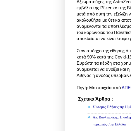
Αξιωματούχος της AstraZenec
εμβόλιο της Pfizer και της
μετά από αυτή την εξέλιξη ν
ακολουθήσει με θετικά απ
αναμένονται τα αποτελέσμα
του κορωνοϊού του Πανεπισ
αποκλείεται να είναι έτοιμο
Στον απόηχο της είδησης ότι
κατά 90% κατά της Covid-19
Ευρώπη τα κέρδη στα χρημα
αναμένεται να ανοίξει και η
Αθήνας η άνοδος υπερβαίνει
Πηγή: Με στοιχεία από
ΑΠΕ
Σχετικά Άρθρα :
Κοινωνικά
Σύντομες Ειδήσεις της Ημέ
Απ. Βουλγαράκης: Η αυξημ
πυρκαγιές στην Ελλάδα