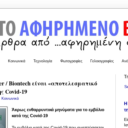
Κοινωνικά
Τεχνολογία
Φωτογραφίες
Γελοιογραφίες
Ανέ
T
er / Biontech είναι «αποτελεσματικό
S
ς Covid-19
:
Κοινωνικά
Η
τ
Άκρως ενθαρρυντικά μηνύματα για το εμβόλιο
κατά της Covid-19
Εί
Ια
Το εμβόλιο κατά της Covid-19 που αναπτύσσεται