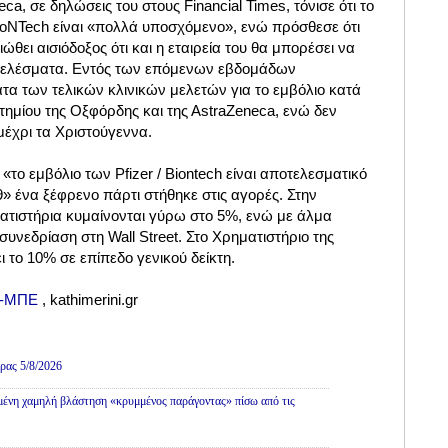
a, σε δηλώσεις του στους Financial Times, τόνισε ότι το
 BioNTech είναι «πολλά υποσχόμενο», ενώ πρόσθεσε ότι
ιώθει αισιόδοξος ότι και η εταιρεία του θα μπορέσει να
οτελέσματα. Εντός των επόμενων εβδομάδων
τα των τελικών κλινικών μελετών για το εμβόλιο κατά
τημίου της Οξφόρδης και της ΑstraZeneca, ενώ δεν
 μέχρι τα Χριστούγεννα.
 «το εμβόλιο των Pfizer / Biontech είναι αποτελεσματικό
» ένα ξέφρενο πάρτι στήθηκε στις αγορές. Στην
τιστήρια κυμαίνονται γύρω στο 5%, ενώ με άλμα
 συνεδρίαση στη Wall Street. Στο Χρηματιστήριο της
 το 10% σε επίπεδο γενικού δείκτη.
-ΜΠΕ
,
kathimerini.gr
ρας 5/8/2026
ένη χαμηλή βλάστηση «κρυμμένος παράγοντας» πίσω από τις