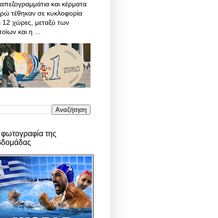
απεζογραμμάτια και κέρματα
υρώ τέθηκαν σε κυκλοφορία
 12 χώρες, μεταξύ των
οίων και η ...
 φωτογραφία της
βδομάδας