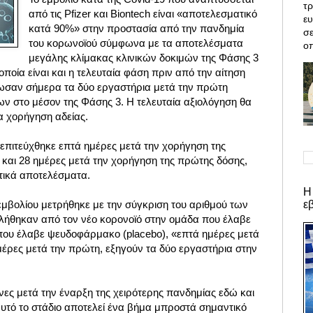
τρ
από τις Pfizer και Biontech είναι «αποτελεσματικό
ε
κατά 90%» στην προστασία από την πανδημία
σε
του κορωνοϊού σύμφωνα με τα αποτελέσματα
οπ
μεγάλης κλίμακας κλινικών δοκιμών της Φάσης 3
 οποία είναι και η τελευταία φάση πριν από την αίτηση
ωσαν σήμερα τα δύο εργαστήρια μετά την πρώτη
 στο μέσον της Φάσης 3. Η τελευταία αξιολόγηση θα
ια χορήγηση αδείας.
πιτεύχθηκε επτά ημέρες μετά την χορήγηση της
ς και 28 ημέρες μετά την χορήγηση της πρώτης δόσης,
ικά αποτελέσματα.
Η
ε
εμβολίου μετρήθηκε με την σύγκριση του αριθμού των
ήθηκαν από τον νέο κορονοϊό στην ομάδα που έλαβε
 που έλαβε ψευδοφάρμακο (placebo), «επτά ημέρες μετά
μέρες μετά την πρώτη, εξηγούν τα δύο εργαστήρια στην
ες μετά την έναρξη της χειρότερης πανδημίας εδώ και
αυτό το στάδιο αποτελεί ένα βήμα μπροστά σημαντικό