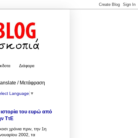
κδοτα
Διάφορα
ranslate / Μετάφραση
elect Language
▼
 ιστορία του ευρώ από
ην ΤτΕ
κοσι χρόνια πριν, την 1η
νουαρίου 2002, τα