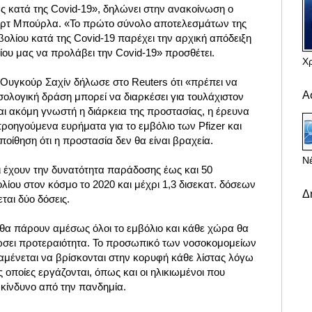
ς κατά της Covid-19», δηλώνει στην ανακοίνωση ο
περτ Μπούρλα. «Το πρώτο σύνολο αποτελεσμάτων της
βολίου κατά της Covid-19 παρέχει την αρχική απόδειξη
λίου μας να προλάβει την Covid-19» προσθέτει.
Χ
h Ουγκούρ Σαχίν δήλωσε
στο Reuters ότι «πρέπει να
Α
οσολογική δράση μπορεί να διαρκέσει για τουλάχιστον
ναι ακόμη γνωστή η διάρκεια της προστασίας, η έρευνα
ροηγούμενα ευρήματα για το εμβόλιο των Pfizer και
ποίθηση ότι η προστασία δεν θα είναι βραχεία.
Νέ
ι έχουν την δυνατότητα παράδοσης έως και 50
ίου στον κόσμο το 2020 και μέχρι 1,3 δισεκατ. δόσεων
Δ
ται δύο δόσεις.
 θα πάρουν αμέσως όλοι το εμβόλιο και κάθε χώρα θα
ώσει προτεραιότητα. Το προσωπικό των νοσοκομομείων
αναμένεται να βρίσκονται στην κορυφή κάθε λίστας λόγω
οποίες εργάζονται, όπως και οι ηλικιωμένοι που
 κίνδυνο από την πανδημία.