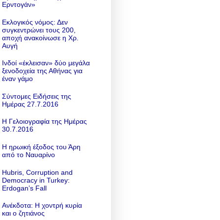
Ερντογάν»
Εκλογικός νόμος: Δεν
συγκεντρώνει τους 200,
αποχή ανακοίνωσε η Χρ.
Αυγή
Ινδοί «έκλεισαν» δύο μεγάλα
ξενοδοχεία της Αθήνας για
έναν γάμο
Σύντομες Ειδήσεις της
Ημέρας 27.7.2016
Η Γελοιογραφία της Ημέρας
30.7.2016
Η ηρωική έξοδος του Άρη
από το Ναυαρίνο
Hubris, Corruption and
Democracy in Turkey:
Erdogan’s Fall
Ανέκδοτα: Η χοντρή κυρία
και ο ζητιάνος