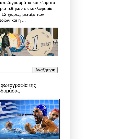
απεζογραμμάτια και κέρματα
υρώ τέθηκαν σε κυκλοφορία
 12 χώρες, μεταξύ των
οίων και η ...
 φωτογραφία της
βδομάδας