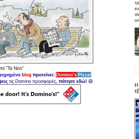
τρ
ε
σε
οπ
ό "Τα Νέα"
φηρημένο
blog
προτείνει:
Domino's
Pizza!
ψεις
τις Domino προσφορές,
πάτησε εδώ!
😄
Η
ε