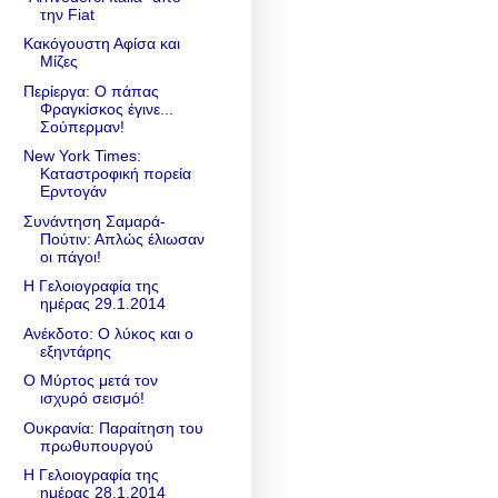
την Fiat
Κακόγουστη Αφίσα και
Μίζες
Περίεργα: Ο πάπας
Φραγκίσκος έγινε...
Σούπερμαν!
New York Times:
Καταστροφική πορεία
Ερντογάν
Συνάντηση Σαμαρά-
Πούτιν: Απλώς έλιωσαν
οι πάγοι!
Η Γελοιογραφία της
ημέρας 29.1.2014
Ανέκδοτο: Ο λύκος και ο
εξηντάρης
Ο Μύρτος μετά τον
ισχυρό σεισμό!
Ουκρανία: Παραίτηση του
πρωθυπουργού
Η Γελοιογραφία της
ημέρας 28.1.2014