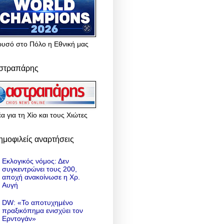
ρυσό στο Πόλο η Εθνική μας
στραπάρης
α για τη Χίο και τους Χιώτες
ημοφιλείς αναρτήσεις
Εκλογικός νόμος: Δεν
συγκεντρώνει τους 200,
αποχή ανακοίνωσε η Χρ.
Αυγή
DW: «To αποτυχημένο
πραξικόπημα ενισχύει τον
Ερντογάν»