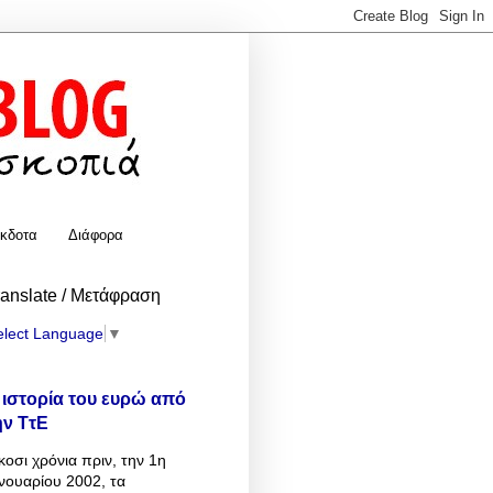
κδοτα
Διάφορα
ranslate / Μετάφραση
elect Language
▼
 ιστορία του ευρώ από
ην ΤτΕ
κοσι χρόνια πριν, την 1η
νουαρίου 2002, τα