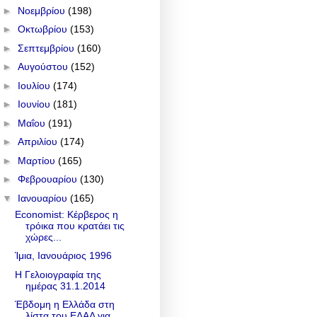
►
Νοεμβρίου
(198)
►
Οκτωβρίου
(153)
►
Σεπτεμβρίου
(160)
►
Αυγούστου
(152)
►
Ιουλίου
(174)
►
Ιουνίου
(181)
►
Μαΐου
(191)
►
Απριλίου
(174)
►
Μαρτίου
(165)
►
Φεβρουαρίου
(130)
▼
Ιανουαρίου
(165)
Economist: Κέρβερος η
τρόικα που κρατάει τις
χώρες...
Ίμια, Ιανουάριος 1996
Η Γελοιογραφία της
ημέρας 31.1.2014
Έβδομη η Ελλάδα στη
λίστα του ΕΔΑΔ για