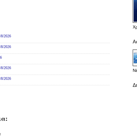
Χ
ες
/8/2026
Α
/8/2026
26
/8/2026
Νέ
/8/2026
Δ
ια:
υ