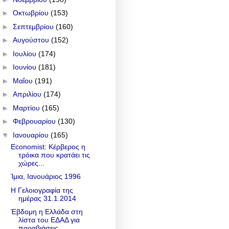
►
Οκτωβρίου
(153)
►
Σεπτεμβρίου
(160)
►
Αυγούστου
(152)
►
Ιουλίου
(174)
►
Ιουνίου
(181)
►
Μαΐου
(191)
►
Απριλίου
(174)
►
Μαρτίου
(165)
►
Φεβρουαρίου
(130)
▼
Ιανουαρίου
(165)
Economist: Κέρβερος η
τρόικα που κρατάει τις
χώρες...
Ίμια, Ιανουάριος 1996
Η Γελοιογραφία της
ημέρας 31.1.2014
Έβδομη η Ελλάδα στη
λίστα του ΕΔΑΔ για
παραβιάσεις...