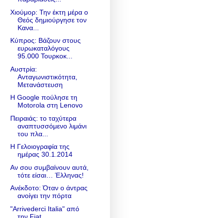
Χιούμορ: Την έκτη μέρα ο
Θεός δημιούργησε τον
Κανα...
Κύπρος: Βάζουν στους
ευρωκαταλόγους
95.000 Τουρκοκ...
Αυστρία:
Ανταγωνιστικότητα,
Μετανάστευση
Η Google πούλησε τη
Motorola στη Lenovo
Πειραιάς: το ταχύτερα
αναπτυσσόμενο λιμάνι
του πλα...
Η Γελοιογραφία της
ημέρας 30.1.2014
Αν σου συμβαίνουν αυτά,
τότε είσαι… Έλληνας!
Ανέκδοτο: Όταν ο άντρας
ανοίγει την πόρτα
"Arrivederci Italia" από
την Fiat