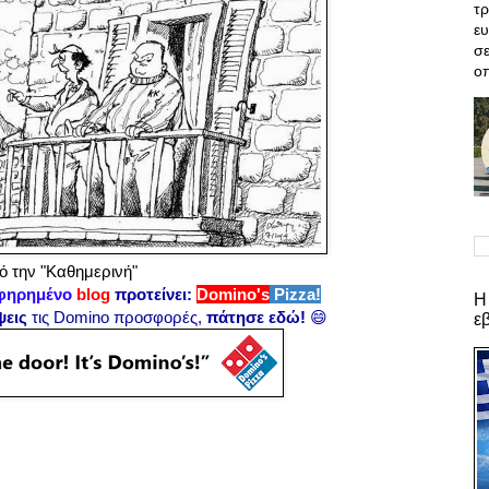
τρ
ε
σε
οπ
 την "Καθημερινή"
φηρημένο
blog
προτείνει:
Domino's
Pizza!
Η
ψεις
τις Domino προσφορές,
πάτησε εδώ!
😄
ε