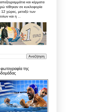
απεζογραμμάτια και κέρματα
υρώ τέθηκαν σε κυκλοφορία
 12 χώρες, μεταξύ των
οίων και η ...
 φωτογραφία της
βδομάδας