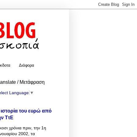
κδοτα
Διάφορα
ranslate / Μετάφραση
elect Language
▼
 ιστορία του ευρώ από
ην ΤτΕ
κοσι χρόνια πριν, την 1η
νουαρίου 2002, τα