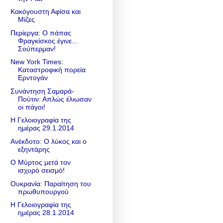
Κακόγουστη Αφίσα και
Μίζες
Περίεργα: Ο πάπας
Φραγκίσκος έγινε...
Σούπερμαν!
New York Times:
Καταστροφική πορεία
Ερντογάν
Συνάντηση Σαμαρά-
Πούτιν: Απλώς έλιωσαν
οι πάγοι!
Η Γελοιογραφία της
ημέρας 29.1.2014
Ανέκδοτο: Ο λύκος και ο
εξηντάρης
Ο Μύρτος μετά τον
ισχυρό σεισμό!
Ουκρανία: Παραίτηση του
πρωθυπουργού
Η Γελοιογραφία της
ημέρας 28.1.2014