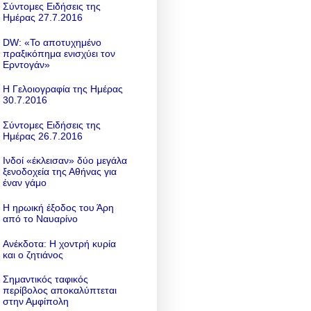
Σύντομες Ειδήσεις της
Ημέρας 27.7.2016
DW: «To αποτυχημένο
πραξικόπημα ενισχύει τον
Ερντογάν»
Η Γελοιογραφία της Ημέρας
30.7.2016
Σύντομες Ειδήσεις της
Ημέρας 26.7.2016
Ινδοί «έκλεισαν» δύο μεγάλα
ξενοδοχεία της Αθήνας για
έναν γάμο
Η ηρωική έξοδος του Άρη
από το Ναυαρίνο
Ανέκδοτα: Η χοντρή κυρία
και ο ζητιάνος
Σημαντικός ταφικός
περίβολος αποκαλύπτεται
στην Αμφίπολη