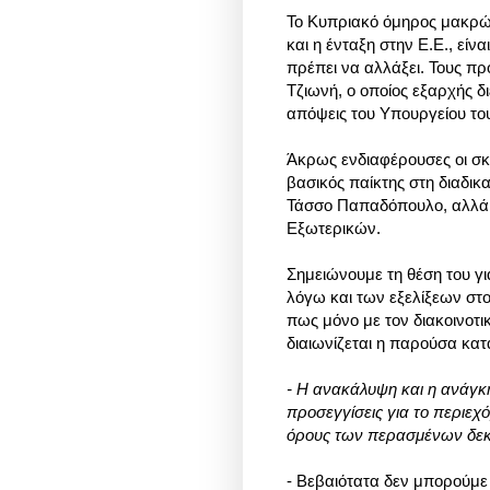
Το Κυπριακό όμηρος μακρών
και η ένταξη στην Ε.Ε., εί
πρέπει να αλλάξει. Τους π
Τζιωνή, ο οποίος εξαρχής διε
απόψεις του Υπουργείου το
Άκρως ενδιαφέρουσες οι σκέ
βασικός παίκτης στη διαδικ
Τάσσο Παπαδόπουλο, αλλά 
Εξωτερικών.
Σημειώνουμε τη θέση του γ
λόγω και των εξελίξεων στο
πως μόνο με τον διακοινοτι
διαιωνίζεται η παρούσα κα
- Η ανακάλυψη και η ανάγκη
προσεγγίσεις για το περιεχ
όρους των περασμένων δεκα
- Βεβαιότατα δεν μπορούμε