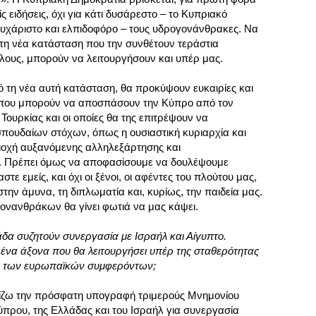
είς ειδήσεις, όχι για κάτι δυσάρεστο – το Κυπριακό
ευχάριστο και ελπιδοφόρο – τους υδρογονάνθρακες. Να
 τη νέα κατάσταση που την συνθέτουν τεράστια
έλους, μπορούν να λειτουργήσουν και υπέρ μας.
ό τη νέα αυτή κατάσταση, θα προκύψουν ευκαιρίες και
ύ που μπορούν να αποσπάσουν την Κύπρο από τον
Τουρκίας και οι οποίες θα της επιτρέψουν να
σπουδαίων στόχων, όπως η ουσιαστική κυριαρχία και
ριοχή αυξανόμενης αλληλεξάρτησης και
. Πρέπει όμως να αποφασίσουμε να δουλέψουμε
τε εμείς, και όχι οι ξένοι, οι αφέντες του πλούτου μας,
την άμυνα, τη διπλωματία και, κυρίως, την παιδεία μας.
ονανθράκων θα γίνει φωτιά να μας κάψει.
άδα συζητούν συνεργασία με Ισραήλ και Αίγυπτο.
 ένα άξονα που θα λειτουργήσει υπέρ της σταθερότητας
έρ των ευρωπαϊκών συμφερόντων;
μίζω την πρόσφατη υπογραφή τριμερούς Μνημονίου
ύπρου, της Ελλάδας και του Ισραήλ για συνεργασία