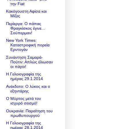
την Fiat
Κακόγουστη Αφίσα και
Μίζες
Περίεργα: Ο πάπας
Φραγκίσκος έγινε...
Σούπερμαν!
New York Times:
Καταστροφική πορεία
Ερντογάν
Συνάντηση Σαμαρά-
Πούτιν: Απλώς έλιωσαν
οι πάγοι!
Η Γελοιογραφία της
ημέρας 29.1.2014
Ανέκδοτο: Ο λύκος και ο
εξηντάρης
Ο Μύρτος μετά τον
ισχυρό σεισμό!
Ουκρανία: Παραίτηση του
πρωθυπουργού
Η Γελοιογραφία της
ημέρας 28.1.2014