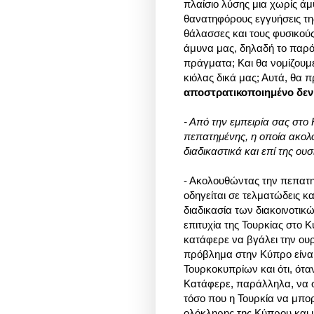
πλαίσιο λύσης μια χωρίς άμ
θανατηφόρους εγγυήσεις της 
θάλασσες και τους φυσικού
άμυνα μας, δηλαδή το παρόν
πράγματα; Και θα νομίζουμε 
κιόλας δικά μας; Αυτά, θα 
αποστρατικοποιημένο δεν 
- Από την εμπειρία σας στο
πεπατημένης, η οποία ακολο
διαδικαστικά και επί της ουσ
- Ακολουθώντας την πεπατη
οδηγείται σε τελματώδεις κ
διαδικασία των διακοινοτι
επιτυχία της Τουρκίας στο 
κατάφερε να βγάλει την ουρ
πρόβλημα στην Κύπρο είναι
Τουρκοκυπρίων και ότι, ότ
Κατάφερε, παράλληλα, να σ
τόσο που η Τουρκία να μπορ
ολόκληρης της Κύπρου και 