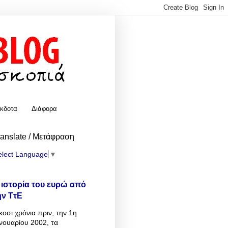
κδοτα
Διάφορα
ranslate / Μετάφραση
elect Language
▼
 ιστορία του ευρώ από
ην ΤτΕ
κοσι χρόνια πριν, την 1η
νουαρίου 2002, τα