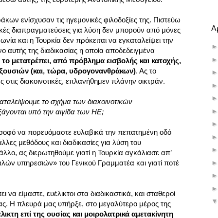
ων ενίσχυσαν τις ηγεμονικές φιλοδοξίες της. Πιστεύω
Α
ακές διαπραγματεύσεις για λύση δεν μπορούν από μόνες
νία και η Τουρκία δεν πρόκειται να εγκαταλείψει την
 αυτής της διαδικασίας η οποία αποδεδειγμένα
ι το μετατρέπει, από πρόβλημα εισβολής και κατοχής,
ξουσιών (και, τώρα, υδρογονανθράκων)
. Ας το
 στις διακοινοτικές, επλανήθημεν πλάνην οικτράν.
γκαταλείψουμε το σχήμα των διακοινοτικών
άγονται υπό την αιγίδα των ΗΕ;
ναι σοφό να πορευόμαστε ευλαβικά την πεπατημένη οδό
άλλες μεθόδους και διαδικασίες για λύση του
άλλο, ας διερωτηθούμε γιατί η Τουρκία αγκάλιασε απ’
αλών υπηρεσιών» του Γενικού Γραμματέα και γιατί ποτέ
ι να είμαστε, ευέλικτοι στα διαδικαστικά, και σταθεροί
ας. Η πλευρά μας υπήρξε, στο μεγαλύτερο μέρος της
έλικτη επί της ουσίας και μοιρολατρικά αμετακίνητη