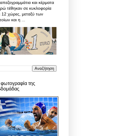
απεζογραμμάτια και κέρματα
υρώ τέθηκαν σε κυκλοφορία
 12 χώρες, μεταξύ των
οίων και η ...
 φωτογραφία της
βδομάδας