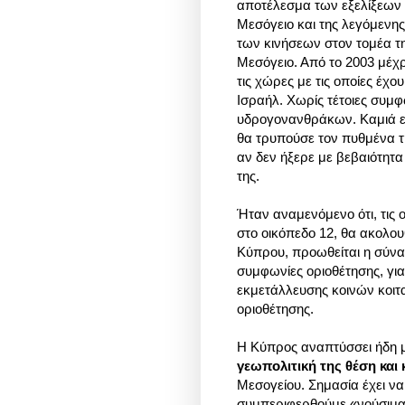
αποτέλεσμα των εξελίξεων
Μεσόγειο και της λεγόμενη
των κινήσεων στον τομέα τ
Μεσόγειο. Από το 2003 μέχρ
τις χώρες με τις οποίες έχου
Ισραήλ. Χωρίς τέτοιες συμφ
υδρογονανθράκων. Καμιά ετ
θα τρυπούσε τον πυθμένα τη
αν δεν ήξερε με βεβαιότητα
της.
Ήταν αναμενόμενο ότι, τις 
στο οικόπεδο 12, θα ακολο
Κύπρου, προωθείται η σύνα
συμφωνίες οριοθέτησης, γι
εκμετάλλευσης κοινών κοιτ
οριοθέτησης.
Η Κύπρος αναπτύσσει ήδη
γεωπολιτική της θέση και
Μεσογείου. Σημασία έχει να
συμπεριφερθούμε «νούσιμα»