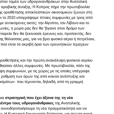
 στον τομέα των υδρογονανθράκων στην Ανατολική
ς αραβικής άνοιξης. Η Κύπρος πήρε την πρωτοβουλία
ης οριοθέτησης αποκλειστικών οικονομικών ζωνών στη
ι το 2010 υπογράψαμε τέτοιες συμφωνίες με τρεις από
με αντικείμενες ακτές: την Αίγυπτο, τον Λίβανο και το
ωνίες, η χώρα μας δεν θα ‘βγαινε στον δρόμο των
αιρεία δεν θα ξεκινούσε έρευνες και, προπαντός, δεν
ς θάλασσας μας, για να βρει φυσικό αέριο ή πετρέλαιο,
 πού είναι τα ακριβή όρια των ερευνητικών τεμαχίων
οριοθετήσεις και την πρώτη ανακάλυψη φυσικού αερίου
υθούσαν άλλες συμφωνίες. Με πρωτοβουλία, πάλι της
ψη συμφωνιών, με τις χώρες με τις οποίες υπέγραψε
α ρύθμιση των όρων της από κοινού ανάπτυξης και
ασμάτων· που τέμνονται, δηλαδή, από τη γραμμή
μια
στρατηγική που έχει άξονα της τη νέα
 κέντρο τους υδρογονάνθρακες
της Ανατολικής
 συνειδητοποιήσουμε τη νέα πραγματικότητα και να
. Η Κυπριακή Δημοκρατία βρίσκεται, για πρώτη φορά