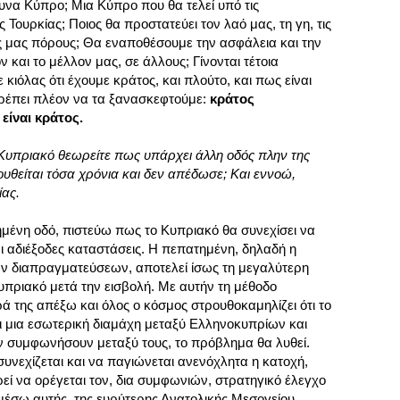
υνα Κύπρο; Μια Κύπρο που θα τελεί υπό τις
Τουρκίας; Ποιος θα προστατεύει τον λαό μας, τη γη, τις
ς μας πόρους; Θα εναποθέσουμε την ασφάλεια και την
 και το μέλλον μας, σε άλλους; Γίνονται τέτοια
κιόλας ότι έχουμε κράτος, και πλούτο, και πως είναι
πρέπει πλέον να τα ξανασκεφτούμε:
κράτος
είναι κράτος.
 Κυπριακό θεωρείτε πως υπάρχει άλλη οδός πλην της
υθείται τόσα χρόνια και δεν απέδωσε; Και εννοώ,
ίας.
μένη οδό, πιστεύω πως το Κυπριακό θα συνεχίσει να
αι αδιέξοδες καταστάσεις. Η πεπατημένη, δηλαδή η
κών διαπραγματεύσεων, αποτελεί ίσως τη μεγαλύτερη
Κυπριακό μετά την εισβολή. Με αυτήν τη μέθοδο
ά της απέξω και όλος ο κόσμος στρουθοκαμηλίζει ότι το
 μια εσωτερική διαμάχη μεταξύ Ελληνοκυπρίων και
αν συμφωνήσουν μεταξύ τους, το πρόβλημα θα λυθεί.
υνεχίζεται και να παγιώνεται ανενόχλητα η κατοχή,
εί να ορέγεται τον, δια συμφωνιών, στρατηγικό έλεγχο
μέσω αυτής, της ευρύτερης Ανατολικής Μεσογείου.