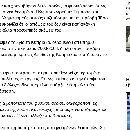
τρ
 και χρονοβόρων διαδικασιών, το φυσικό αέριο, όπως
ε
ναι τα νέα δεδομένα. Πώς προχωρούμε; Τι μπορεί και
σε
ροβληματισμούς αυτούς συζητήσαμε με τον πρέσβη Τάσο
οπ
υκρινίζει ότι οι απόψεις του δεν είναι κατ’ ανάγκη
υ αλλά προσωπικές σκέψεις του.
ψεις του για το Κυπριακό, δεδομένου ότι υπήρξε
ασία στην πενταετία 2003-2008, δίπλα στον Πρόεδρο
και νωρίτερα ως Διευθυντής Κυπριακού στο Υπουργείο
ια την αποστρατικοποίηση, που θεωρεί ξεπερασμένη
 πεδίο της ενέργειας. Όπως, επίσης και την άποψη του
Η
ε
κό διάλογο, δεν μπορεί να υπάρξει λύση, αλλά θα
τάσταση.
 αξιοποίησης του φυσικού αερίου, διαφοροποιεί τις
όμενο της λύσης; Κοντολογίς, μπορούμε να συζητούμε με
ετιών; Ή κάτι αλλάζει στο Κυπριακό;
 να συζητούμε με όρους προηγουμένων δεκαετιών. Στο