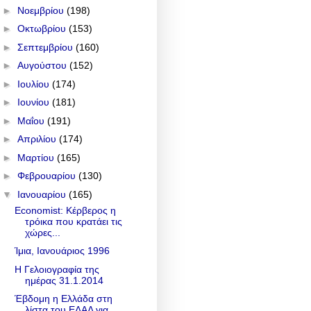
►
Νοεμβρίου
(198)
►
Οκτωβρίου
(153)
►
Σεπτεμβρίου
(160)
►
Αυγούστου
(152)
►
Ιουλίου
(174)
►
Ιουνίου
(181)
►
Μαΐου
(191)
►
Απριλίου
(174)
►
Μαρτίου
(165)
►
Φεβρουαρίου
(130)
▼
Ιανουαρίου
(165)
Economist: Κέρβερος η
τρόικα που κρατάει τις
χώρες...
Ίμια, Ιανουάριος 1996
Η Γελοιογραφία της
ημέρας 31.1.2014
Έβδομη η Ελλάδα στη
λίστα του ΕΔΑΔ για