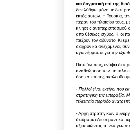
και δογματική επί της διαδ
δεν λύθηκε μόνο με διαπραγ
εκτός αυτών. Η Τουρκία, τ
πέραν του πλαισίου τους, μ
κινήσεις αντιπερισπασμού κ
από θέσεως ισχύος. Κι οι π
πιέζουν τον αδύνατο. Κι εμε
διαχρονικά ανεχόμενοι, συνε
αγωνιζόμαστε για την έξωθ
Πιστεύω πως, ενόψει διαπρ
αναθεώρηση των πεπαλαιωμ
όσο και επί της ακολουθουμ
- Πολλοί είναι εκείνοι που 
στρατηγική της υπεραξία. Μ
τελευταία περίοδο ανατρέπ
- Αρχή στρατηγικών συνεργ
διαδραματίζει σημαντικό πε
αξιοποιώντας τη νέα γεωπολ