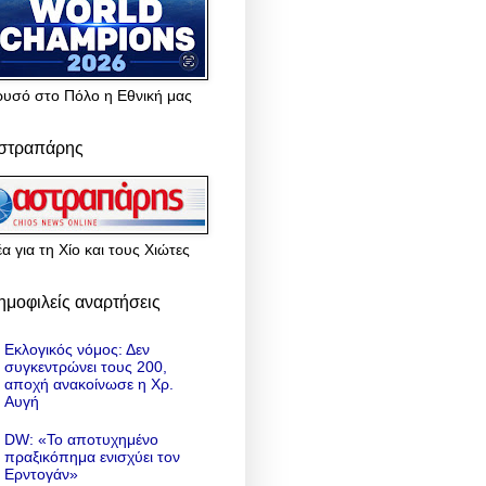
ρυσό στο Πόλο η Εθνική μας
στραπάρης
α για τη Χίο και τους Χιώτες
ημοφιλείς αναρτήσεις
Εκλογικός νόμος: Δεν
συγκεντρώνει τους 200,
αποχή ανακοίνωσε η Χρ.
Αυγή
DW: «To αποτυχημένο
πραξικόπημα ενισχύει τον
Ερντογάν»