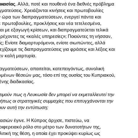
ικασίας
. Αλλά, ποτέ και πουθενά ένα διεθνές πρόβλημα
ματεύσεις. Χρειάζονται κινήσεις και πρωτοβουλίες
ην ώρα των διαπραγματεύσεων, ενεργεί πάντα και
ε πρωτοβουλίες, προκλήσεις και νέα τετελεσμένα,
αι με εξαγωγή κρίσεων, και διαπραγματεύεται τελικά
αρέχοντες τις «καλές υπηρεσίες»; Ποιούντες τη νήσσαν,
ίς; Ενίοτε διαμαρτυρόμενοι, ενίοτε σιωπώντες, αλλά
χίζουμε τις διαπραγματεύσεις για φράσεις και λέξεις και
εν καλή μαρτυρία.
αγματεύσεων, απαιτείται, κατεπειγόντως, συνολική
ένων θέσεών μας, τόσο επί της ουσίας του Κυπριακού,
ένης διαδικασίας.
εκτιμούν πως η Λευκωσία δεν μπορεί να εκμεταλλευτεί την
ήπως οι στρατηγικές συμμαχίες που επιτυγχάνονται την
ουν αυτή την εντύπωση;
ασιών έγινε. Η Κύπρος άρχισε, πιστεύω, να
ριφερειακό ρόλο στο μέτρο των δυνατοτήτων της,
ιτική της θέση, η οποία έχει προκύψει κυρίως ως