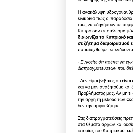
Η ανακάλυψη υδρογονανθράκ
ειλικρινά πως οι παραδοσι
τους να οδηγήσουν σε συμφω
Κύπρο σαν αποτέλεσμα μόνο
διαιωνίζει το Κυπριακό κα
σε ζήτημα διαμοιρασμού ε
παραδεχθούμε: επενδύοντας
- Εννοείτε ότι πρέπει να ε
διαπραγματεύσεων που διεξ
- Δεν είμαι βέβαιος ότι εί
και να μην αναζητούμε και 
Προβλήματος μας. Αν μη τι 
την αρχή τη μέθοδο των «κ
δεν την αμφισβήτησε.
Στις διαπραγματεύσεις πρέπε
στα θέματα αρχών και ουσί
ιστορίας του Κυπριακού,
ευ