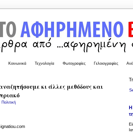
Κοινωνικά
Τεχνολογία
Φωτογραφίες
Γελοιογραφίες
Ανέ
T
αναζητήσουμε κι άλλες μεθόδους και
S
υπριακό
:
Πολιτική
Η
τ
Εί
mignatiou.com
Ια