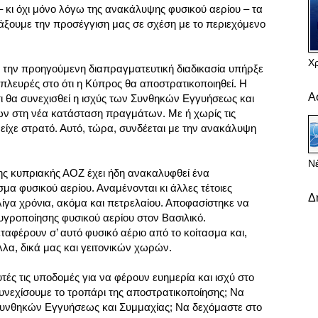
 κι όχι μόνο λόγω της ανακάλυψης φυσικού αερίου – τα
ξουμε την προσέγγιση μας σε σχέση με το περιεχόμενο
Χ
 την προηγούμενη διαπραγματευτική διαδικασία υπήρξε
πλευρές στο ότι η Κύπρος θα αποστρατικοποιηθεί. Η
Α
τι θα συνεχισθεί η ισχύς των Συνθηκών Εγγυήσεως και
 στη νέα κατάσταση πραγμάτων. Με ή χωρίς τις
είχε στρατό. Αυτό, τώρα, συνδέεται με την ανακάλυψη
Νέ
της κυπριακής ΑΟΖ έχει ήδη ανακαλυφθεί ένα
α φυσικού αερίου. Αναμένονται κι άλλες τέτοιες
Δ
ίγα χρόνια, ακόμα και πετρελαίου. Αποφασίστηκε να
υγροποίησης φυσικού αερίου στον Βασιλικό.
αφέρουν σ’ αυτό φυσικό αέριο από το κοίτασμα και,
λλα, δικά μας και γειτονικών χωρών.
ές τις υποδομές για να φέρουν ευημερία και ισχύ στο
υνεχίσουμε το τροπάρι της αποστρατικοποίησης; Να
Συνθηκών Εγγυήσεως και Συμμαχίας; Να δεχόμαστε στο