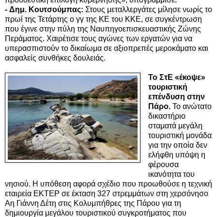
- Δημ. Κουτσούμπας:
Στους μεταλλεργάτες μίλησε νωρίς το
πρωί της Τετάρτης ο γγ της ΚΕ του ΚΚΕ, σε συγκέντρωση
που έγινε στην πύλη της Ναυπηγοεπισκευαστικής Ζώνης
Περάματος. Χαιρέτισε τους αγώνες των εργατών για να
υπερασπιστούν το δικαίωμα σε αξιοπρεπές μεροκάματο και
ασφαλείς συνθήκες δουλειάς.
Το ΣτΕ «έκοψε»
τουριστική
επένδυση στην
Πάρο.
Το ανώτατο
δικαστήριο
σταματά μεγάλη
τουριστική μονάδα
για την οποία δεν
ελήφθη υπόψη η
φέρουσα
ικανότητα του
νησιού. Η υπόθεση αφορά σχέδιο που προωθούσε η τεχνική
εταιρεία ΕΚΤΕΡ σε έκταση 327 στρεμμάτων στη χερσόνησο
Αη Γιάννη Δέτη στις Κολυμπήθρες της Πάρου για τη
δημιουργία μεγάλου τουριστικού συγκροτήματος που