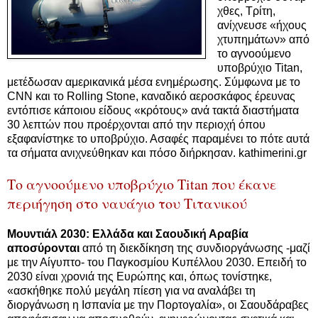
χθες, Τρίτη,
ανίχνευσε «ήχους
χτυπημάτων» από
το αγνοούμενο
υποβρύχιο Titan,
μετέδωσαν αμερικανικά μέσα ενημέρωσης. Σύμφωνα με το
CNN και το Rolling Stone, καναδικό αεροσκάφος έρευνας
εντόπισε κάποιου είδους «κρότους» ανά τακτά διαστήματα
30 λεπτών που προέρχονται από την περιοχή όπου
εξαφανίστηκε το υποβρύχιο. Ασαφές παραμένει το πότε αυτά
τα σήματα ανιχνεύθηκαν και πόσο διήρκησαν. kathimerini.gr
Το αγνοούμενο υποβρύχιο Titan που έκανε
περιήγηση στο ναυάγιο του Τιτανικού
Μουντιάλ 2030: Ελλάδα και Σαουδική Αραβία
αποσύρονται
από τη διεκδίκηση της συνδιοργάνωσης -μαζί
με την Αίγυπτο- του Παγκοσμίου Κυπέλλου 2030. Επειδή το
2030 είναι χρονιά της Ευρώπης και, όπως τονίστηκε,
«ασκήθηκε πολύ μεγάλη πίεση για να αναλάβει τη
διοργάνωση η Ισπανία με την Πορτογαλία», οι Σαουδάραβες