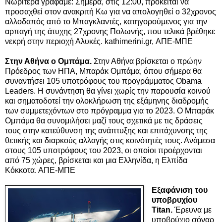
Νωρίτερα γράφαμε: Σήμερα, στις 12:00, πρόκειται να
προσαχθεί στον ανακριτή Κω για να απολογηθεί ο 32χρονος
αλλοδαπός από το Μπαγκλαντές, κατηγορούμενος για την
αρπαγή της άτυχης 27χρονης Πολωνής, που τελικά βρέθηκε
νεκρή στην περιοχή Αλυκές. kathimerini.gr, ΑΠΕ-ΜΠΕ
Στην Αθήνα ο Ομπάμα.
Στην Αθήνα βρίσκεται ο πρώην
Πρόεδρος των ΗΠΑ, Μπαράκ Ομπάμα, όπου σήμερα θα
συναντήσει 105 υποτρόφους του προγράμματος Obama
Leaders. Η συνάντηση θα γίνει χωρίς την παρουσία κοινού
και σηματοδοτεί την ολοκλήρωση της εξάμηνης διαδρομής
των συμμετεχόντων στο πρόγραμμα για το 2023. Ο Μπαράκ
Ομπάμα θα συνομιλήσει μαζί τους σχετικά με τις δράσεις
τους στην κατεύθυνση της ανάπτυξης και επιτάχυνσης της
θετικής και διαρκούς αλλαγής στις κοινότητές τους. Ανάμεσα
στους 105 υποτρόφους του 2023, οι οποίοι προέρχονται
από 75 χώρες, βρίσκεται και μια Ελληνίδα, η Ελπίδα
Κόκκοτα. ΑΠΕ-ΜΠΕ
Εξαφάνιση του
υποβρυχίου
Titan.
Έρευνα με
υποβρύχιο σόναρ