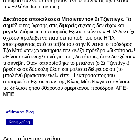
αποφάσισαν να αποσυρθούν, ενημερώνοντας σχετικά και
την Ελλάδα. kathimerini.gr
Δικτάτορα αποκάλεσε ο Μπάιντεν τον Σι Τζινπίνγκ.
Τα
σημάδια της ύφεσης στις διμερείς σχέσεις δεν είχαν και
μεγάλη διάρκεια: ο υπουργός Εξωτερικών των ΗΠΑ δεν είχε
σχεδόν προλάβει να πατήσει το πόδι του στις ΗΠΑ
επιστρέφοντας από το ταξίδι του στην Κίνα και ο πρόεδρος
Τζο Μπάιντεν χαρακτήρισε τον κινέζο πρόεδρο «δικτάτορα»!
«Είναι πολύ ενοχλητικό για τους δικτάτορες όταν δεν ξέρουν
τι συνέβη. Οταν καταρρίφθηκε το μπαλόνι (ο Σι Τζινπίνγκ)
βρέθηκε σε δύσκολη θέση και μάλιστα διέψευσε ότι (το
μπαλόνι) βρισκόταν εκεί» είπε. Η εκπρόσωπος του
υπουργείου Εξωτερικών της Κίνας Μάο Νινγκ καταδίκασε
τις δηλώσεις του 80χρονου αμερικανού προέδρου. ΑΠΕ-
ΜΠΕ
Afirimeno Blog
Κοινή χρήση
Δεν υπάρχουν σχόλια: