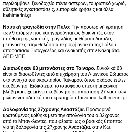
περιλαμβάνει ξενοδοχείο πέντε αστέρων, τουριστικό χωριό,
αθλητικές εγκαταστάσεις, εμπορικές χρήσεις και άλλα.
kathimerini.gr
Ναυτική τραγωδία στην Πύλο:
Την προσωρινή κράτηση
των 9 ατόμων που κατηγορούνται ως διακινητές στην
υπόθεση της ναυτικής τραγωδίας με θύματα δεκάδες
μετανάστες στην θαλάσσια περιοχή ανοικτά της Πύλου,
αποφάσισαν Εισαγγελέας και Ανακριτής στην Καλαμάτα.
ΑΠΕ-ΜΠΕ
Διασώθηκαν 63 μετανάστες στο
Ταίναρο.
Συνολικά 63
είναι οι διασωθέντες από επιχείρηση του Λιμενικού Σώματος
στα ανοιχτά του ακρωτηρίου Ταίναρου, όπου σκάφος έπλεε
ακυβέρνητο. Ειδικότερα, το ιστιοφόρο υπέστη μηχανική
βλάβη και είχε μείνει ακυβέρνητο σε απόσταση 27 ναυτικών
μιλίων νοτιοδυτικά του ακρωτηρίου Ταίναρου.
kathimerini.gr
Δολοφονία της 27χρονης Αναστάζια.
Προσωρινά
κρατούμενος κρίθηκε μετά την απολογία του ο 32χρονος
από το Μπαγκλαντές, που φέρεται ως ο βασικός ύποπτος
για τη δολοφονία της 27χρονης Αναστάζια, στην Κω.