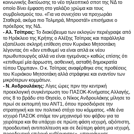
κοινωνικής δικτύωσης το νέο τηλεοπτικό σποτ της ΝΔ το
οποίο δίνει έμφαση στο γαλάζιο χρώμα και τους
συμβολισμούς του.
«Για να συνεχίσει να προχωράει
Σταθερά, ακόμα πιο Τολμηρά, Μπροστά!» επισήμανε ο
πρόεδρος της ΝΔ.
- Αλ. Τσίπρας:
Το διακύβευμα των εκλογών περιέγραψε από
το Ηράκλειο της Κρήτης ο Αλέξης Τσίπρας και παράλληλα
εξαπέλυσε σκληρή επίθεση στον Κυριάκο Μητσοτάκη
λέγοντας ότι «δεν επιθυμεί να είναι απλά εκ νέου
πρωθυπουργός αλλά να είναι ηγεμόνας» καθώς επίσης ότι
«επιθυμεί μία άρρωστη, ασθενική, ασταθή δημοκρατία
τύπου Όρμπαν». Ο κ. Τσίπρας αναφέρθηκε στις προθέσεις
του Κυριάκου Μητσοτάκη αλλά στράφηκε και εναντίον των
μικρότερων κομμάτων.
- Ν. Ανδρουλάκης:
Λίγες ώρες πριν την κεντρική
προεκλογική συγκέντρωση του ΠΑΣΟΚ-Κινήματος Αλλαγής,
στις 8 το βράδυ στο Θησείο, ο Νίκος Ανδρουλάκης μίλησε το
πρωί σε εκπομπή του ΑΝΤ1, όπου προσδιόρισε την
στρατηγική και τον πολιτικό στόχο του κόμματος. «Με ένα
ισχυρό ΠΑΣΟΚ σπάμε τον μηχανισμό του φόβου για τα
χειρότερα και θα υπάρχει σε πρώτη φάση ισχυρή, αξιόπιστη,
προοδευτική αντιπολίτευση και σε δεύτερη φάση μια ισχυρή,
προοδευτική επιλογή κυβέρνησης», υπογράμμισε.