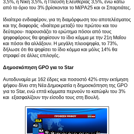
3,5%, η Νίκη 3,5%, η Πλεύση Ελευθερίας 3,5%, ενώ κάτω
από το όριο του 3% βρίσκονται το ΜέΡΑ25 και οι Σπαρτιάτες.
Ιδιαίτερο ενδιαφέρον, για τη διαμόρφωση του αποτελέσματος
και της διαφοράς -ιδιαίτερα μεταξύ του πρώτου και του
δεύτερου- παρουσιάζει το ερώτημα πόσοι από τους
ψηφοφόρους θα ψηφίσουν το ίδιο κόμμα με την 21η Μαΐου
και πόσοι θα αλλάξουν. Η μεγάλη πλειοψηφία, το 73%,
δήλωσε ότι θα ψηφίσει το ίδιο κόμμα και μόλις 14% θα
στραφεί σε άλλες επιλογές.
Δημοσκόπηση GPΟ για το Star
Αυτοδυναμία με 162 έδρες και ποσοστό 42% στην εκτίμηση
ψήφου δίνει στη Νέα Δημοκρατία η δημοσκόπηση της GPO
για το Star, ενώ επτά κόμματα περνούν το κατώφλι του 3%
και εξασφαλίζουν την είσοδο τους στη Βουλή.