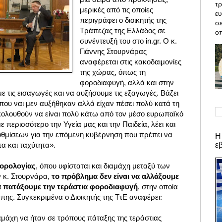
τρ
μερικές από τις οποίες
ε
περιγράφει ο διοικητής της
σε
Τράπεζας της Ελλάδος σε
οπ
συνέντευξή του στο in.gr. O κ.
Γιάννης Στουρνάρας
αναφέρεται στις κακοδαιμονίες
της χώρας, όπως τη
φοροδιαφυγή, αλλά και στην
 τις εισαγωγές και να αυξήσουμε τις εξαγωγές.
Βάζει
, που ναι μεν αυξήθηκαν αλλά είχαν πέσει πολύ κατά τη
ακολουθούν να είναι πολύ κάτω από τον μέσο ευρωπαϊκό
ε περισσότερο την Υγεία μας και την Παιδεία, λέει και
ρυθμίσεων για την επόμενη κυβέρνηση που πρέπει να
Η
ε
τα και ταχύτητα».
φορολογίας
, όπου υφίσταται και διαμάχη μεταξύ των
 κ. Στουρνάρα,
το πρόβλημα δεν είναι να αλλάξουμε
α πατάξουμε την τεράστια φοροδιαφυγή
, στην οποία
ης. Συγκεκριμένα ο Διοικητής της ΤτΕ αναφέρει:
μάχη να ήταν σε τρόπους πάταξης της τεράστιας