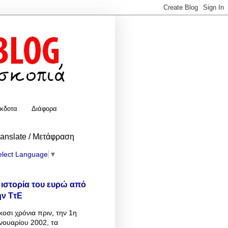
κδοτα
Διάφορα
ranslate / Μετάφραση
elect Language
▼
 ιστορία του ευρώ από
ην ΤτΕ
κοσι χρόνια πριν, την 1η
νουαρίου 2002, τα