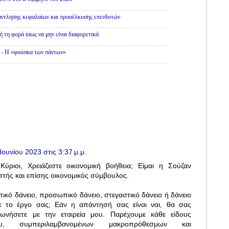
άντλησης κεφαλαίων και προσέλκυσης επενδυτών
ή τη φορά ίσως να μην είναι διαφορετικά
» - Η «φούσκα των πάντων»
Ιουνίου 2023 στις 3:37 μ.μ.
ύριοι, Χρειάζεστε οικονομική βοήθεια; Είμαι η Σούζαν
στής και επίσης οικονομικός σύμβουλος.
τικό δάνειο, προσωπικό δάνειο, στεγαστικό δάνειο ή δάνειο
ε το έργο σας; Εάν η απάντησή σας είναι ναι, θα σας
νωνήσετε με την εταιρεία μου. Παρέχουμε κάθε είδους
ου, συμπεριλαμβανομένων μακροπρόθεσμων και