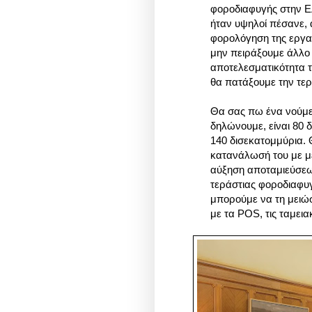
φοροδιαφυγής στην Ε
ήταν υψηλοί πέσανε, 
φορολόγηση της εργασ
μην πειράξουμε άλλο 
αποτελεσματικότητα 
θα πατάξουμε την τε
Θα σας πω ένα νούμε
δηλώνουμε, είναι 80 
140 δισεκατομμύρια. Θ
κατανάλωσή του με μ
αύξηση αποταμιεύσεω
τεράστιας φοροδιαφυ
μπορούμε να τη μειώσ
με τα POS, τις ταμει