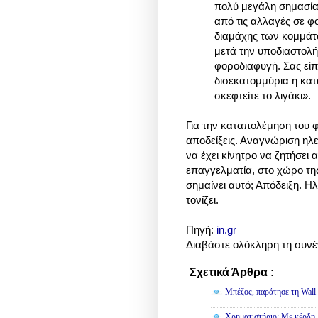
πολύ μεγάλη σημασία
από τις αλλαγές σε φο
διαμάχης των κομμάτων
μετά την υποδιαστολή
φοροδιαφυγή. Σας είπ
δισεκατομμύρια η κα
σκεφτείτε το λιγάκι
»
.
Για την καταπολέμηση του φ
αποδείξεις. Αναγνώριση ηλ
να έχει κίνητρο να ζητήσει
επαγγελματία, στο χώρο της
σημαίνει αυτό; Απόδειξη. 
τονίζει.
Πηγή:
in.gr
Διαβάστε ολόκληρη τη συνέ
Σχετικά Άρθρα :
Οικονομία
Μπέζος, παράτησε τη Wall S
Χρηματιστήριο: Με κέρδη 