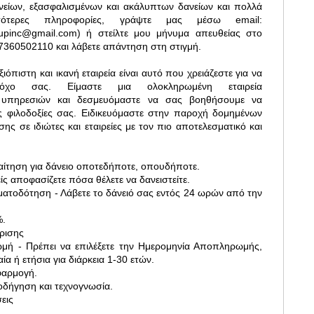
είων, εξασφαλισμένων και ακάλυπτων δανείων και πολλά
σότερες πληροφορίες, γράψτε μας μέσω email:
roupinc@gmail.com) ή στείλτε μου μήνυμα απευθείας στο
360502110 και λάβετε απάντηση στη στιγμή.
ιόπιστη και ικανή εταιρεία είναι αυτό που χρειάζεστε για να
όχο σας. Είμαστε μια ολοκληρωμένη εταιρεία
ν υπηρεσιών και δεσμευόμαστε να σας βοηθήσουμε να
ς φιλοδοξίες σας. Ειδικευόμαστε στην παροχή δομημένων
ς σε ιδιώτες και εταιρείες με τον πιο αποτελεσματικό και
 αίτηση για δάνειο οποτεδήποτε, οπουδήποτε.
ίς αποφασίζετε πόσα θέλετε να δανειστείτε.
ματοδότηση - Λάβετε το δάνειό σας εντός 24 ωρών από την
%.
ρισης
μή - Πρέπει να επιλέξετε την Ημερομηνία Αποπληρωμής,
αία ή ετήσια για διάρκεια 1-30 ετών.
φαρμογή.
οδήγηση και τεχνογνωσία.
εις