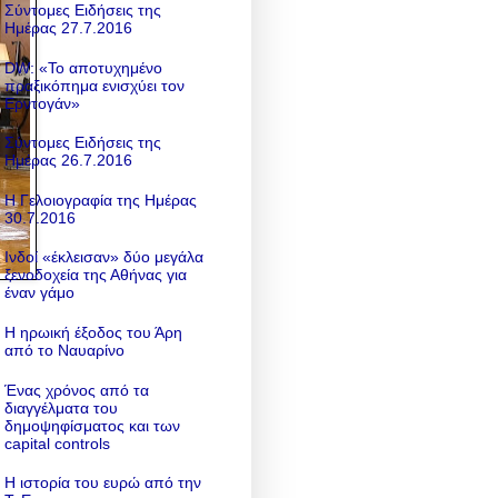
Σύντομες Ειδήσεις της
Ημέρας 27.7.2016
DW: «To αποτυχημένο
πραξικόπημα ενισχύει τον
Ερντογάν»
Σύντομες Ειδήσεις της
Ημέρας 26.7.2016
Η Γελοιογραφία της Ημέρας
30.7.2016
Ινδοί «έκλεισαν» δύο μεγάλα
ξενοδοχεία της Αθήνας για
έναν γάμο
Η ηρωική έξοδος του Άρη
από το Ναυαρίνο
Ένας χρόνος από τα
διαγγέλματα του
δημοψηφίσματος και των
capital controls
Η ιστορία του ευρώ από την