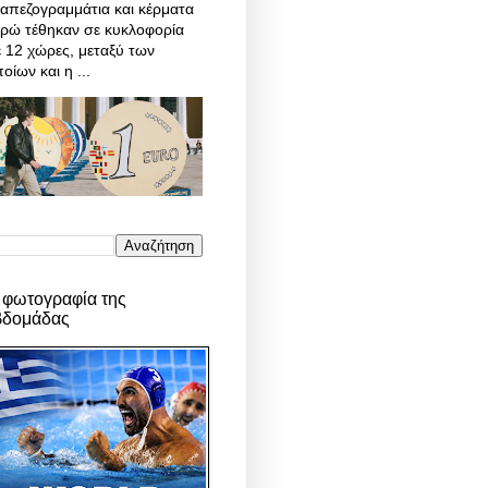
απεζογραμμάτια και κέρματα
υρώ τέθηκαν σε κυκλοφορία
 12 χώρες, μεταξύ των
οίων και η ...
 φωτογραφία της
βδομάδας