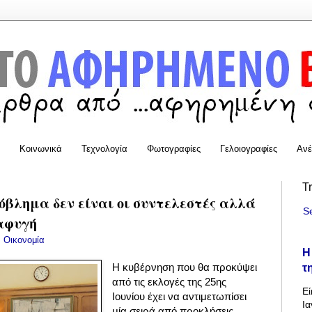
Κοινωνικά
Τεχνολογία
Φωτογραφίες
Γελοιογραφίες
Ανέ
T
όβλημα δεν είναι οι συντελεστές αλλά
S
αφυγή
:
Οικονομία
Η
τ
Η κυβέρνηση που θα προκύψει
από τις εκλογές της 25ης
Εί
Ιουνίου έχει να αντιμετωπίσει
Ια
μία σειρά από προκλήσεις,