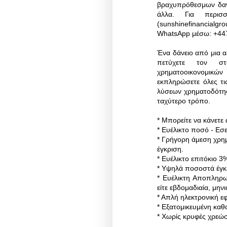
βραχυπρόθεσμων δαν
άλλα. Για περισ
(sunshinefinancialg
WhatsApp μέσω: +447
Ένα δάνειο από μια αξ
πετύχετε τον στ
χρηματοοικονομικώ
εκπληρώσετε όλες τι
λύσεων χρηματοδότηση
ταχύτερο τρόπο.
* Μπορείτε να κάνετε
* Ευέλικτο ποσό - Εσε
* Γρήγορη άμεση χρη
έγκριση.
* Ευέλικτο επιτόκιο 3
* Υψηλά ποσοστά έγκ
* Ευέλικτη Αποπληρω
είτε εβδομαδιαία, μηνι
* Απλή ηλεκτρονική ε
* Εξατομικευμένη καθ
* Χωρίς κρυφές χρεώσ