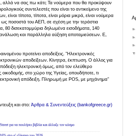
, αλλά να σας πω κάτι; Τα νούμερα που θα προκύψουν
ρολογικούς συντελεστές που είναι το αντικείμενο της
, είναι τίποτα, τίποτα, είναι μόρια μικρά, είναι νούμερα
Α
 ως ποσοστά του ΑΕΠ, σε σχέση με την τεράστια
α, 80 δισεκατομμύρια δηλωμένα εισοδήματα, 140
τανάλωση και παράλληλα αύξηση αποταμιεύσεων. Ε,
αινομένου προτείνει αποδείξεις. "Ηλεκτρονικές
εκτρονικών αποδείξεων. Κίνητρα, έκπτωση. Ο άλλος για
 απόδειξη ηλεκτρονική όμως, από τον ελεύθερο
 οικοδομής, στο χώρο της Υγείας, οπουδήποτε, τι
Ηλεκτρονική απόδειξη. Πληρωμή με POS, με μηχάνημα"
ντευξη και στο:
Άρθρα & Συνεντεύξεις (bankofgreece.gr)
treet για να πουλήσει βιβλία και άλλαξε τον κόσμο
16% στο α' εξάμηνο του 2026