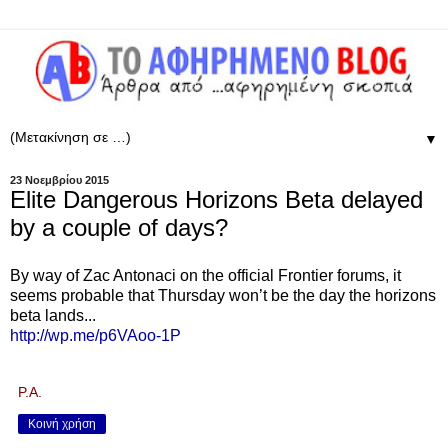
▼
23 Νοεμβρίου 2015
Elite Dangerous Horizons Beta delayed
by a couple of days?
By way of Zac Antonaci on the official Frontier forums, it
seems probable that Thursday won’t be the day the horizons
beta lands...
http://wp.me/p6VAoo-1P
P.A.
Κοινή χρήση