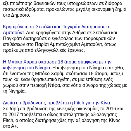
εξυπηρέτησης δανειακών τους υποχρεώσεων σε διάφορα
πιστωτικά ιδρύματα, προκαλώντας μεγάλη οικονομική ζημιά
στο Δημόσιο.
Κρησφύγετα σε Σεπόλια και Παγκράτι διατηρούσε ο
Αμπαούντ
. Δυο κρησφύγετα στην Αθήνα σε Σεπόλια και
Παγκράτι διατηρούσε ο εγκέφαλος των τρομοκρατικών
επιθέσεων στο Παρίσι Αμπντελχαμίντ Αμπαούντ, όπως
προέκυψε από ελληνογαλλικές έρευνες.
Η Μπόκο Χαράμ σκότωσε 18 άτομα σύμφωνα με την
κυβέρνηση του Νίγηρα
. Η κυβέρνηση του Νίγηρα είπε χθες
ότι ένοπλοι της Μπόκο Χαράμ σκότωσαν 18 άτομα, μεταξύ
τους και έναν θρησκευτικό ηγέτη, σε μια επίθεση ενός
χωριού στην περιοχή Ντίφα, στα νότια σύνορα της χώρας με
τη Νιγηρία.
Διετία επιβράδυνσης προβλέπει η Fitch για την Κίνα
.
Σοβαρή επιβράδυνση της κινεζικής οικονομίας το 2016 και
το 2017 προβλέπει ο οίκος πιστοληπτικής αξιολόγησης
Fitch, ο οποίος διατήρησε χθες την αξιολόγηση της Κίνας
στο Α+.