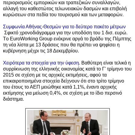
περιορισμούς εμπορικών και τραπεζικών συναλλαγών,
αλλαγή του καθεστώτος τελωνειακών δασμών και επιβολή
κυρώσεων στα πεδία του τουρισμού και των μεταφορών.
Συμφωνία Αθήνας-Θεσμών για το δεύτερο πακέτο μέτρων
Σφικτό χρονοδιάγραμμα για την υποδόση του 1 δισ. ευρώ.
Tο EuroWorking Group ενέκρινε αργά το βράδυ της Πέμπτης
τη νέα λίστα με 13 δράσεις που θα πρέπει να ψηφίσει η
κυβέρνηση μέχρι τις 18 Δεκεμβρίου.
Χειρότερα τα στοιχεία για την ύφεση
. Βαθύτερη είναι τελικά η
συρρίκνωση της ελληνικής οικονομίας κατά το Γ' τρίμηνο του
2015 σε σχέση με τις αρχικές εκτιμήσεις, αφού τα
επικαιροποιημένα στοιχεία δείχνουν ότι στο τρίτο τρίμηνο
του έτους το ΑΕΠ μειώθηκε κατά 1,1%, έναντι αρχικής
εκτίμησης για μείωση 0,4%, σε σχέση με το ίδιο περσινό
διάστημα.