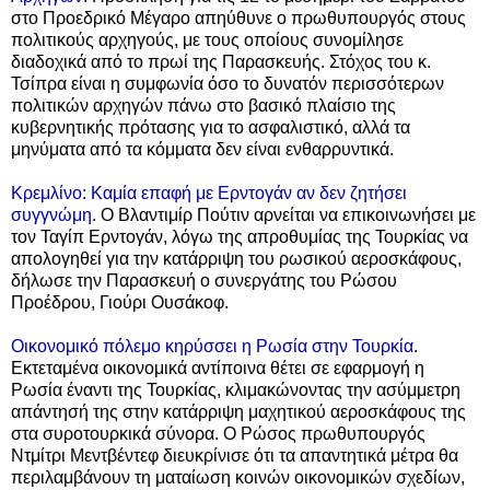
στο Προεδρικό Μέγαρο απηύθυνε ο πρωθυπουργός στους
πολιτικούς αρχηγούς, με τους οποίους συνομίλησε
διαδοχικά από το πρωί της Παρασκευής. Στόχος του κ.
Τσίπρα είναι η συμφωνία όσο το δυνατόν περισσότερων
πολιτικών αρχηγών πάνω στο βασικό πλαίσιο της
κυβερνητικής πρότασης για το ασφαλιστικό, αλλά τα
μηνύματα από τα κόμματα δεν είναι ενθαρρυντικά.
Κρεμλίνο: Καμία επαφή με Ερντογάν αν δεν ζητήσει
συγγνώμη
. Ο Βλαντιμίρ Πούτιν αρνείται να επικοινωνήσει με
τον Ταγίπ Ερντογάν, λόγω της απροθυμίας της Τουρκίας να
απολογηθεί για την κατάρριψη του ρωσικού αεροσκάφους,
δήλωσε την Παρασκευή ο συνεργάτης του Ρώσου
Προέδρου, Γιούρι Ουσάκοφ.
Οικονομικό πόλεμο κηρύσσει η Ρωσία στην Τουρκία
.
Εκτεταμένα οικονομικά αντίποινα θέτει σε εφαρμογή η
Ρωσία έναντι της Τουρκίας, κλιμακώνοντας την ασύμμετρη
απάντησή της στην κατάρριψη μαχητικού αεροσκάφους της
στα συροτουρκικά σύνορα. Ο Ρώσος πρωθυπουργός
Ντμίτρι Μεντβέντεφ διευκρίνισε ότι τα απαντητικά μέτρα θα
περιλαμβάνουν τη ματαίωση κοινών οικονομικών σχεδίων,