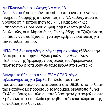
Με Πλακιωτάκη οι εκλογές ΝΔ στις 13
Δεκεμβρίου
Απομακρύνεται επί του παρόντος ο κίνδυνος
πλήρους διάρρηξης της ενότητας της ΝΔ καθώς, παρά το
γεγονός ότι η τοποθέτηση του κ. Γ. Πλακιωτάκη ως
υπηρεσιακού Προέδρου αμφισβητήθηκε από μερίδα
βουλευτών, οι κ. Μητσοτάκης, Γεωργιάδης και Τζιτζικώστας
μοιάζουν να αποδέχονται ή να μην εγείρουν ενστάσεις για
την τοποθέτησή του.
ΗΠΑ: Ταξιδιωτική οδηγία λόγω τρομοκρατίας
εξέδωσε την
Δευτέρα το υπουργείο Εξωτερικών των Ηνωμένων
Πολιτειών της Αμερικής, προς όλους του Αμερικανούς
πολίτες που σκοπεύουν να ταξιδέψουν στο εξωτερικό.
Ακινητοποιήθηκε το πλοίο EVIA STAR λόγω
τηλεφωνήματος για βόμβα
Το πλοίο που ήταν
προγραμματισμένο να αναχωρήσει στις 08:30, από το λιμάνι
της Ραφήνας με προορισμό το Μαρμάρι, ακινητοποιήθηκε.
Οι 48 επιβάτες του πλοίου αποβιβάστηκαν για ασφάλεια στο
λιμάνι έως ότου το πλοίο ερευνηθεί από ειδικό κλιμάκιο της
ασφάλειας του λιμενικού.