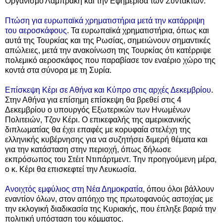
Οργανισμό Λαμπράκη και την Εφημερίδα των Συντακτών.
Πτώση για ευρωπαϊκά χρηματιστήρια μετά την κατάρριψη
του αεροσκάφους
. Τα ευρωπαϊκά χρηματιστήρια, όπως και
αυτά της Τουρκίας και της Ρωσίας, σημειώνουν σημαντικές
απώλειες, μετά την ανακοίνωση της Τουρκίας ότι κατέρριψε
πολεμικό αεροσκάφος που παραβίασε τον εναέριο χώρο της
κοντά στα σύνορα με τη Συρία.
Επίσκεψη Κέρι σε Αθήνα και Κύπρο στις αρχές Δεκεμβρίου
.
Στην Αθήνα για επίσημη επίσκεψη θα βρεθεί στις 4
Δεκεμβρίου ο υπουργός Εξωτερικών των Ηνωμένων
Πολιτειών, Τζον Κέρι. Ο επικεφαλής της αμερικανικής
διπλωματίας θα έχει επαφές με κορυφαία στελέχη της
ελληνικής κυβέρνησης για να συζητήσει διμερή θέματα και
για την κατάσταση στην περιοχή, όπως δήλωσε
εκπρόσωπος του Στέιτ Ντιπάρτμεντ. Την προηγούμενη μέρα,
ο κ. Κέρι θα επισκεφτεί την Λευκωσία.
Ανοιχτός εμφύλιος στη Νέα Δημοκρατία
, όπου όλοι βάλλουν
εναντίον όλων, στον απόηχο της πρωτοφανούς αστοχίας με
την εκλογική διαδικασία της Κυριακής, που έπληξε βαριά την
πολιτική υπόσταση του κόμματος.