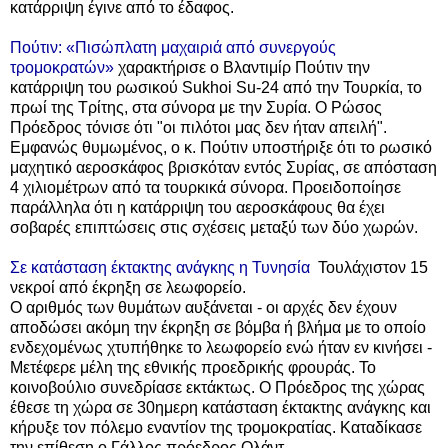
κατάρριψη έγινε από το έδαφος.
Πούτιν: «Πισώπλατη μαχαιριά από συνεργούς
τρομοκρατών»
χαρακτήρισε ο Βλαντιμίρ Πούτιν την
κατάρριψη του ρωσικού Sukhoi Su-24 από την Τουρκία, το
πρωί της Τρίτης, στα σύνορα με την Συρία. O Ρώσος
Πρόεδρος τόνισε ότι "οι πιλότοι μας δεν ήταν απειλή".
Εμφανώς θυμωμένος, ο κ. Πούτιν υποστήριξε ότι το ρωσικό
μαχητικό αεροσκάφος βρισκόταν εντός Συρίας, σε απόσταση
4 χιλιομέτρων από τα τουρκικά σύνορα. Προειδοποίησε
παράλληλα ότι η κατάρριψη του αεροσκάφους θα έχει
σοβαρές επιπτώσεις στις σχέσεις μεταξύ των δύο χωρών.
Σε κατάσταση έκτακτης ανάγκης η Τυνησία
Τουλάχιστον 15
νεκροί από έκρηξη σε λεωφορείο.
Ο αριθμός των θυμάτων αυξάνεται - οι αρχές δεν έχουν
αποδώσει ακόμη την έκρηξη σε βόμβα ή βλήμα με το οποίο
ενδεχομένως χτυπήθηκε το λεωφορείο ενώ ήταν εν κινήσει -
Μετέφερε μέλη της εθνικής προεδρικής φρουράς. To
κοινοβούλιο συνεδρίασε εκτάκτως. Ο Πρόεδρος της χώρας
έθεσε τη χώρα σε 30ημερη κατάσταση έκτακτης ανάγκης και
κήρυξε τον πόλεμο εναντίον της τρομοκρατίας. Καταδίκασε
την επίθεση ο Γάλλος πρόεδρος Ολάντ.