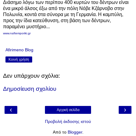
Διάσημο λόγω των περίπου 400 κυρτών του δέντρων είναι
ένα μικρό άλσος έξω από την πόλη Νόβε Κζάρνοβο στην
Πολωνία,
κοντά στα σύνορα με τη Γερμανία. Η
καμπύλη,
προς την ίδια κατεύθυνση, στη βάση των δέντρων,
παραμένει μυστήριο...
www.naftemporiki.gr
Afirimeno Blog
Κοινή χρήση
Δεν υπάρχουν σχόλια:
Δημοσίευση σχολίου
‹
›
Αρχική σελίδα
Προβολή έκδοσης ιστού
Από το
Blogger
.