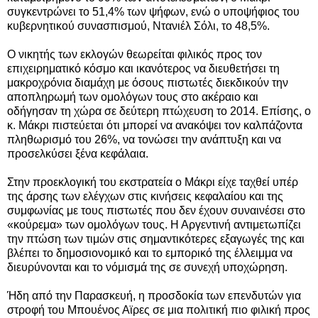
συγκεντρώνει το 51,4% των ψήφων, ενώ ο υποψήφιος του
κυβερνητικού συνασπισμού, Ντανιέλ Σόλι, το 48,5%.
Ο νικητής των εκλογών θεωρείται φιλικός προς τον
επιχειρηματικό κόσμο και ικανότερος να διευθετήσει τη
μακροχρόνια διαμάχη με όσους πιστωτές διεκδικούν την
αποπληρωμή των ομολόγων τους στο ακέραιο και
οδήγησαν τη χώρα σε δεύτερη πτώχευση το 2014. Επίσης, ο
κ. Μάκρι πιστεύεται ότι μπορεί να ανακόψει τον καλπάζοντα
πληθωρισμό του 26%, να τονώσει την ανάπτυξη και να
προσελκύσει ξένα κεφάλαια.
Στην προεκλογική του εκστρατεία ο Μάκρι είχε ταχθεί υπέρ
της άρσης των ελέγχων στις κινήσεις κεφαλαίου και της
συμφωνίας με τους πιστωτές που δεν έχουν συναινέσει στο
«κούρεμα» των ομολόγων τους. Η Αργεντινή αντιμετωπίζει
την πτώση των τιμών στις σημαντικότερες εξαγωγές της και
βλέπει το δημοσιονομικό και το εμπορικό της έλλειμμα να
διευρύνονται και το νόμισμά της σε συνεχή υποχώρηση.
Ήδη από την Παρασκευή, η προσδοκία των επενδυτών για
στροφή του Μπουένος Αϊρες σε μια πολιτική πιο φιλική προς