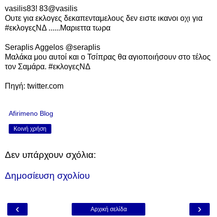
vasilis83! ‏@83vasilis
Ουτε για εκλογες δεκαπενταμελους δεν ειστε ικανοι οχι για
#εκλογεςΝΔ ......Μαριεττα τωρα
Seraplis Aggelos ‏@seraplis
Μαλάκα μου αυτοί και ο Τσίπρας θα αγιοποιήσουν στο τέλος
τον Σαμάρα. #εκλογεςΝΔ
Πηγή: twitter.com
Afirimeno Blog
Κοινή χρήση
Δεν υπάρχουν σχόλια:
Δημοσίευση σχολίου
‹
›
Αρχική σελίδα