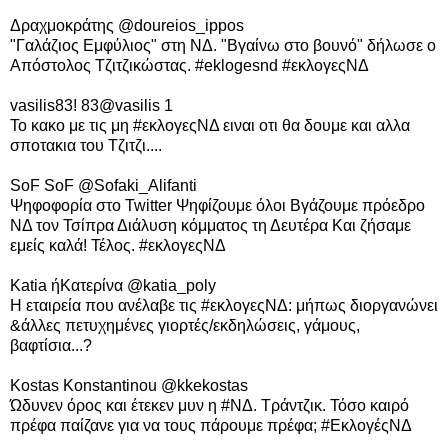
Δραχμοκράτης ‏@doureios_ippos
"Γαλάζιος Εμφύλιος" στη ΝΔ. "Βγαίνω στο βουνό" δήλωσε ο
Απόστολος Τζιτζικώστας. #eklogesnd #εκλογεςΝΔ
vasilis83! ‏@83vasilis 1
Το κακο με τις μη #εκλογεςΝΔ ειναι οτι θα δουμε και αλλα
σποτακια του Τζιτζι....
SoF SoF ‏@Sofaki_Alifanti
Ψηφοφορία στο Twitter Ψηφίζουμε όλοι Βγάζουμε πρόεδρο
ΝΔ τον Τσίπρα Διάλυση κόμματος τη Δευτέρα Και ζήσαμε
εμείς καλά! Τέλος. #εκλογεςΝΔ
Katia ήΚατερίνα ‏@katia_poly
Η εταιρεία που ανέλαβε τις #εκλογεςΝΔ: μήπως διοργανώνει
&άλλες πετυχημένες γιορτές/εκδηλώσεις, γάμους,
βαφτίσια...?
Kostas Konstantinou ‏@kkekostas
Ώδυνεν όρος και έτεκεν μυν η #ΝΔ. Τράντζικ. Τόσο καιρό
πρέφα παίζανε για να τους πάρουμε πρέφα; #ΕκλογέςΝΔ