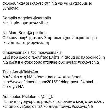
ακυρωθηκαν οι εκλογες στη ΝΔ για να ξεχασουμε τα
μνημονια...
Seraplis Aggelos ‏@seraplis
Να ψηφίσουμε μέσω viber.
No More Bets ‏@cpitsikos
Ο Σκουντουφλης με τον Σπιρτουλη έχουν περισσότερες
ικανότητες στην οργάνωση
dimosvosinakis ‏@dimosvosinakis
Εκεί που όλος ο πλανήτης βλέπει 4 άτομα με IQ ραδικιού, η
ΝΔ βλέπει 4 σοβαρούς υποψήφιους ηγέτες #εκλογεςΝΔ
Takis Ant ‏@TakisAnt
Μπάχαλο στη ΝΔ, χάσανε και οι 4 υποψήφιοι!
http://www.afirimeno.com/2015/11/blog-post_24.html …
#εκλογεςΝΔ
Adespotos Psifoforos ‏@sp_tz
Πεταν πιο γρηγορα το μπαλακι ευθυνών ο ενας στον αλλον
και απο κινέζους σε τελικό πινγκ πονγκ. #εκλογεςΝΔ