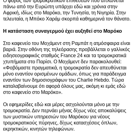
Ο φόβος των τρομοκρατικών επιθέσεων που απλώνεται
πάνω από την Ευρώπη υπάρχει εδώ και χρόνια στην
Αφρική, ιδίως στο Μαρόκο, την Τυνησία, τη Νιγηρία. Στην
τελευταία,
η Μπόκο Χαράμ σκορπά καθημερινά τον θάνατο.
Η κατάσταση συναγερμού έχει αυξηθεί στο Μαρόκο
Στο καφενείο του Μοχάμεντ στη Ραμπάτ η ατμόσφαιρα είναι
βαριά. Στην οθόνη της τηλεόρασης προβάλλεται ο γαλλικός
ειδησεογραφικός σταθμός France 24 και τα τρομοκρατικά
χτυπήματα στο Παρίσι. Ο Μοχάμεντ δεν παρακολουθεί:
«Φοβόμαστε πραγματικά, η τρομοκρατία δεν απευθύνεται
μόνο εναντίον ορισμένων ομάδων, όπως για παράδειγμα
εναντίον των δημοσιογράφων του Charlie Hebdo. Tώρα
καταλαβαίνουμε ότι αφορά όλους μας, ακόμη κι εμάς εδώ
στο καφενείο στο Μαρόκο».
Οι εφημερίδες εδώ και μέρες ασχολούνται μόνο με την
τρομοκρατία. Δεν περνάει μήνας δίχως νέες αποκαλύψεις
των μυστικών υπηρεσιών του Μαρόκου για νέους
τρομοκρατικούς πύρηνες, δίχως κατασχέσεις όπλων,
εκρηκτικών, κινητών τηλεφώνων.