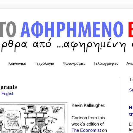
Κοινωνικά
Τεχνολογία
Φωτογραφίες
Γελοιογραφίες
Ανέ
T
grants
S
:
English
Kevin Kallaugher:
Η
τ
Cartoon from this
week's edition of
Εί
Ια
The Economist
on