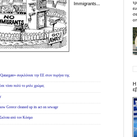
τρ
Immigrants...
ε
σε
οπ
 «Qatargate» συγκλόνισε την ΕΕ στον πυρήνα της
Η
ύσε τόσο πολύ το μπλε χρώμα;
ε
y
 how Greece cleaned up its act on sewage
Σκίτσα από τον Κόσμο