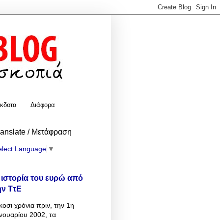
κδοτα
Διάφορα
ranslate / Μετάφραση
elect Language
▼
 ιστορία του ευρώ από
ην ΤτΕ
κοσι χρόνια πριν, την 1η
νουαρίου 2002, τα