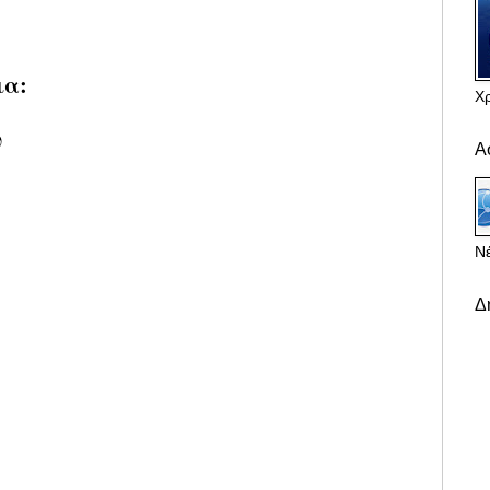
ια:
Χ
υ
Α
Νέ
Δ