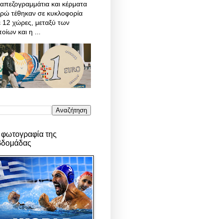
απεζογραμμάτια και κέρματα
υρώ τέθηκαν σε κυκλοφορία
 12 χώρες, μεταξύ των
οίων και η ...
 φωτογραφία της
βδομάδας