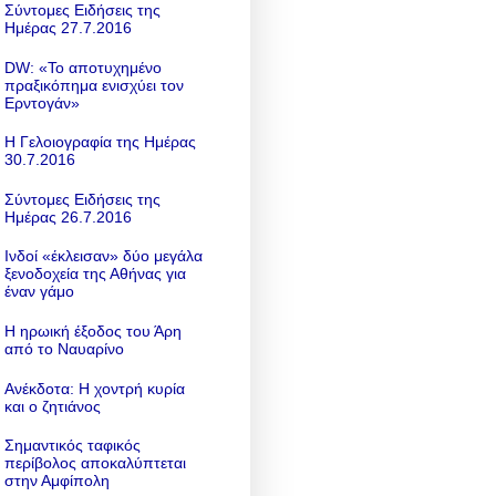
Σύντομες Ειδήσεις της
Ημέρας 27.7.2016
DW: «To αποτυχημένο
πραξικόπημα ενισχύει τον
Ερντογάν»
Η Γελοιογραφία της Ημέρας
30.7.2016
Σύντομες Ειδήσεις της
Ημέρας 26.7.2016
Ινδοί «έκλεισαν» δύο μεγάλα
ξενοδοχεία της Αθήνας για
έναν γάμο
Η ηρωική έξοδος του Άρη
από το Ναυαρίνο
Ανέκδοτα: Η χοντρή κυρία
και ο ζητιάνος
Σημαντικός ταφικός
περίβολος αποκαλύπτεται
στην Αμφίπολη