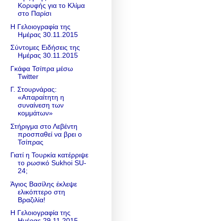
Κορυφής για το Κλίμα
στο Παρίσι
Η Γελοιογραφία της
Ημέρας 30.11.2015
Σύντομες Ειδήσεις της
Ημέρας 30.11.2015
Γκάφα Τσίπρα μέσω
Twitter
Γ. Στουρνάρας:
«Απαραίτητη η
συναίνεση των
κομμάτων»
Στήριγμα στο Λεβέντη
προσπαθεί να βρει ο
Τσίπρας
Γιατί η Τουρκία κατέρριψε
το ρωσικό Sukhoi SU-
24;
Άγιος Βασίλης έκλεψε
ελικόπτερο στη
Βραζιλία!
Η Γελοιογραφία της
Ημέρας 29.11.2015