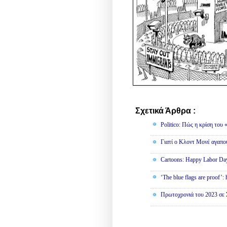
Σχετικά Άρθρα :
English
Politico: Πώς η κρίση του
Γιατί ο Κλοντ Μονέ αγαπο
Cartoons: Happy Labor Da
‘The blue flags are proof’:
Πρωτοχρονιά του 2023 σε 