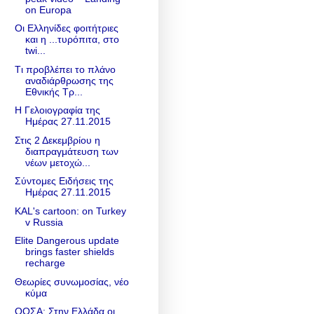
on Europa
Οι Ελληνίδες φοιτήτριες
και η ...τυρόπιτα, στο
twi...
Tι προβλέπει το πλάνο
αναδιάρθρωσης της
Εθνικής Τρ...
Η Γελοιογραφία της
Ημέρας 27.11.2015
Στις 2 Δεκεμβρίου η
διαπραγμάτευση των
νέων μετοχώ...
Σύντομες Ειδήσεις της
Ημέρας 27.11.2015
KAL's cartoon: on Turkey
v Russia
Elite Dangerous update
brings faster shields
recharge
Θεωρίες συνωμοσίας, νέο
κύμα
ΟΟΣΑ: Στην Ελλάδα οι