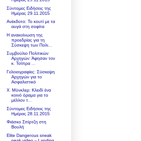
Σύντομες Ειδήσεις της
Ημέρας 29.11.2015
Ανέκδοτο: Το κουτί με τα
αυγά στη σοφίτα
Η ανακοίνωση της
προεδρίας για τη
Σύσκεψη των Πολι...
Συμβούλιο Πολιτικών
Αρχηγών: Άφησαν τον
κ. Τσίπρα ...
Γελοιογραφίες: Σύσκεψη
Αρχηγών για το
Ασφαλιστικό
Χ. Μύνκλερ: Κλειδί ένα
κοινό όραμα για το
μέλλον τ...
Σύντομες Ειδήσεις της
Ημέρας 28.11.2015
Φιάσκο Σπίρτζη στη
Βουλή
Elite Dangerous sneak
peak video – Landing