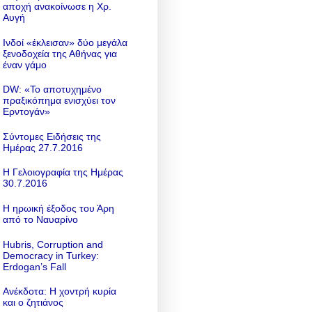
αποχή ανακοίνωσε η Χρ.
Αυγή
Ινδοί «έκλεισαν» δύο μεγάλα
ξενοδοχεία της Αθήνας για
έναν γάμο
DW: «To αποτυχημένο
πραξικόπημα ενισχύει τον
Ερντογάν»
Σύντομες Ειδήσεις της
Ημέρας 27.7.2016
Η Γελοιογραφία της Ημέρας
30.7.2016
Η ηρωική έξοδος του Άρη
από το Ναυαρίνο
Hubris, Corruption and
Democracy in Turkey:
Erdogan’s Fall
Ανέκδοτα: Η χοντρή κυρία
και ο ζητιάνος