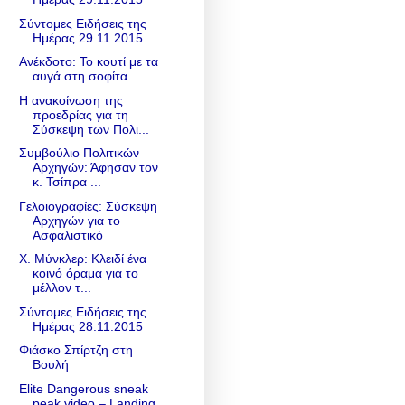
Σύντομες Ειδήσεις της
Ημέρας 29.11.2015
Ανέκδοτο: Το κουτί με τα
αυγά στη σοφίτα
Η ανακοίνωση της
προεδρίας για τη
Σύσκεψη των Πολι...
Συμβούλιο Πολιτικών
Αρχηγών: Άφησαν τον
κ. Τσίπρα ...
Γελοιογραφίες: Σύσκεψη
Αρχηγών για το
Ασφαλιστικό
Χ. Μύνκλερ: Κλειδί ένα
κοινό όραμα για το
μέλλον τ...
Σύντομες Ειδήσεις της
Ημέρας 28.11.2015
Φιάσκο Σπίρτζη στη
Βουλή
Elite Dangerous sneak
peak video – Landing