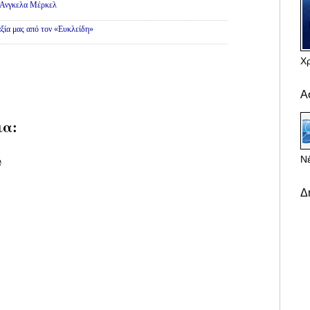
ς Ανγκελα Μέρκελ
ξία μας από τον «Ευκλείδη»
Χ
Α
ια:
υ
Νέ
Δ