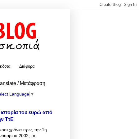
κδοτα
Διάφορα
ranslate / Μετάφραση
elect Language
▼
 ιστορία του ευρώ από
ην ΤτΕ
κοσι χρόνια πριν, την 1η
νουαρίου 2002, τα