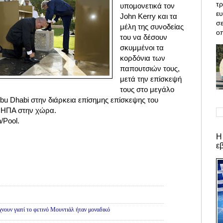
τρ
υπομονετικά τον
ε
John Kerry και τα
σε
μέλη της συνοδείας
οπ
του να δέσουν
σκυμμένοι τα
κορδόνια των
παπουτσιών τους,
μετά την επίσκεψή
τους στο μεγάλο
bu Dhabi στην διάρκεια επίσημης επίσκεψης του
 ΗΠΑ στην χώρα.
/Pool.
Η
ε
ς
νουν γιατί το φετινό Μουντιάλ ήταν μοναδικό