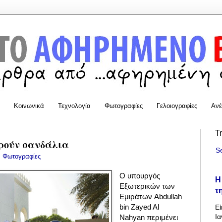
Κοινωνικά
Τεχνολογία
Φωτογραφίες
Γελοιογραφίες
Ανέ
T
ορούν σανδάλια
S
:
Φωτογραφίες
Ο υπουργός
Η
Εξωτερικών των
τ
Εμιράτων Abdullah
bin Zayed Al
Εί
Ια
Nahyan περιμένει