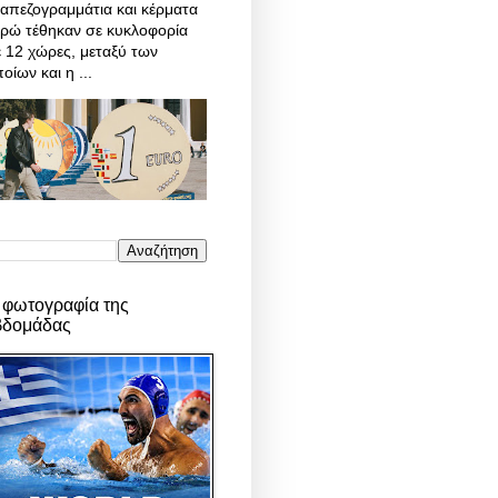
απεζογραμμάτια και κέρματα
υρώ τέθηκαν σε κυκλοφορία
 12 χώρες, μεταξύ των
οίων και η ...
 φωτογραφία της
βδομάδας