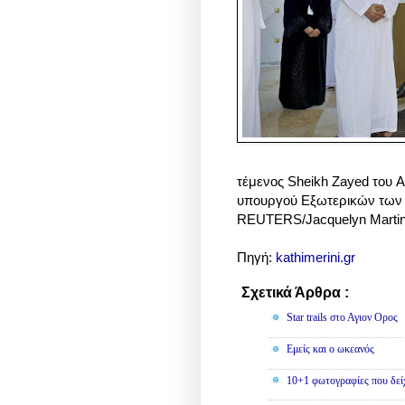
τέμενος Sheikh Zayed του A
υπουργού Εξωτερικών των
REUTERS/Jacquelyn Martin
Πηγή:
kathimerini.gr
Σχετικά Άρθρα :
Φωτογραφίε
Star trails στο Αγιον Ορος
Εμείς και ο ωκεανός
10+1 φωτογραφίες που δείχ