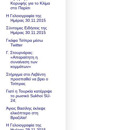
Κορυφής για το Κλίμα
στο Παρίσι
Η Γελοιογραφία της
Ημέρας 30.11.2015
Σύντομες Ειδήσεις της
Ημέρας 30.11.2015
Γκάφα Τσίπρα μέσω
Twitter
Γ. Στουρνάρας:
«Απαραίτητη η
συναίνεση των
κομμάτων»
Στήριγμα στο Λεβέντη
προσπαθεί να βρει ο
Τσίπρας
Γιατί η Τουρκία κατέρριψε
το ρωσικό Sukhoi SU-
24;
Άγιος Βασίλης έκλεψε
ελικόπτερο στη
Βραζιλία!
Η Γελοιογραφία της
Ημέρας 29.11.2015