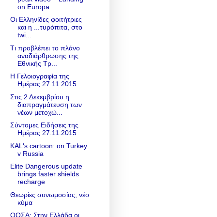
on Europa
Οι Ελληνίδες φοιτήτριες
και η ...τυρόπιτα, στο
twi...
Tι προβλέπει το πλάνο
αναδιάρθρωσης της
Εθνικής Τρ...
Η Γελοιογραφία της
Ημέρας 27.11.2015
Στις 2 Δεκεμβρίου η
διαπραγμάτευση των
νέων μετοχώ...
Σύντομες Ειδήσεις της
Ημέρας 27.11.2015
KAL's cartoon: on Turkey
v Russia
Elite Dangerous update
brings faster shields
recharge
Θεωρίες συνωμοσίας, νέο
κύμα
ΟΟΣΑ: Στην Ελλάδα οι