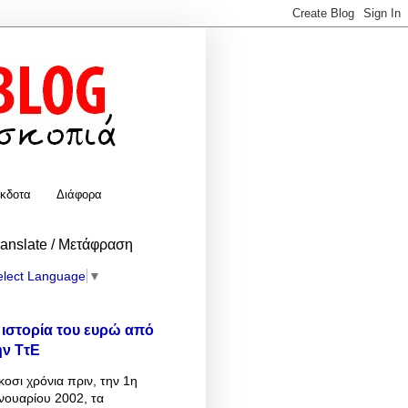
κδοτα
Διάφορα
ranslate / Μετάφραση
elect Language
▼
 ιστορία του ευρώ από
ην ΤτΕ
κοσι χρόνια πριν, την 1η
νουαρίου 2002, τα