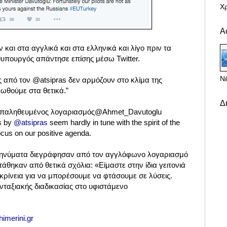
Χ
Α
και στα αγγλικά και στα ελληνικά και λίγο πριν τα
υπουργός απάντησε επίσης μέσω Twitter.
Νέ
υς από τον @atsipras δεν αρμόζουν στο κλίμα της
ρωθούμε στα θετικά.”
Δ
Ahmet Davutoğlu Επαληθευμένος λογαριασμός‏@Ahmet_Davutoglu
s by
@atsipras
seem hardly in tune with the spirit of the
focus on our positive agenda.
μηνύματα διεγράφησαν από τον αγγλόφωνο λογαριασμό
τάθηκαν από θετικά σχόλια: «Είμαστε στην ίδια γειτονιά
λικρίνεια για να μπορέσουμε να φτάσουμε σε λύσεις.
νταξιακής διαδικασίας στο υφιστάμενο
»
imerini.gr