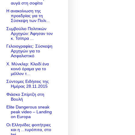
αυγά στη σοφίτα
Η ανακοίνωση της
προεδρίας για τη
Σύσκεψη των Πολι...
Συμβούλιο Πολιτικών
Αρχηγών: Άφησαν τον
κ. Τσίπρα ...
Γελοιογραφίες: Σύσκεψη
Αρχηγών για το
Ασφαλιστικό
Χ. Μύνκλερ: Κλειδί ένα
κοινό όραμα για το
μέλλον τ...
Σύντομες Ειδήσεις της
Ημέρας 28.11.2015
Φιάσκο Σπίρτζη στη
Βουλή
Elite Dangerous sneak
peak video – Landing
on Europa
Οι Ελληνίδες φοιτήτριες
και η ...τυρόπιτα, στο
twi...