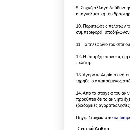
9. Συχνή αλλαγή διεύθυνσης
επαγγελματική του δραστηρ
10. Περιπτώσεις πελατών τ
συμπεριφορά, υποδηλώνοντα
11. Το τηλέφωνο του σπιτιο
12. Η ύπαρξη υπόνοιας ή η
πελάτη.
13. Αγοραπωλησία ακινήτου 
τηρηθεί ο απαιτούμενος από
14. Από τα στοιχεία του ακ
προκύπτει ότι το ακίνητο έ
(διαδοχικές αγοραπωλησίες
Πηγή: Στοιχεία από
naftempo
Σχετικά Άρθρα :
Οικονομία