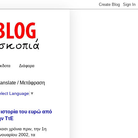
κδοτα
Διάφορα
ranslate / Μετάφραση
elect Language
▼
 ιστορία του ευρώ από
ην ΤτΕ
κοσι χρόνια πριν, την 1η
νουαρίου 2002, τα