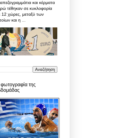
απεζογραμμάτια και κέρματα
υρώ τέθηκαν σε κυκλοφορία
 12 χώρες, μεταξύ των
οίων και η ...
 φωτογραφία της
βδομάδας