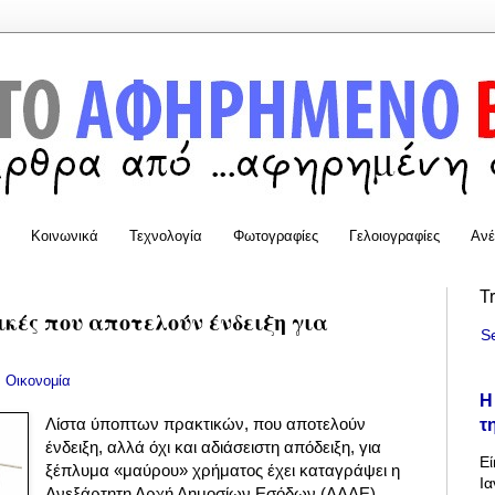
Κοινωνικά
Τεχνολογία
Φωτογραφίες
Γελοιογραφίες
Ανέ
T
κές που αποτελούν ένδειξη για
S
:
Οικονομία
Η
τ
Λίστα ύποπτων πρακτικών, που αποτελούν
ένδειξη, αλλά όχι και αδιάσειστη απόδειξη, για
Εί
ξέπλυμα «μαύρου» χρήματος έχει καταγράψει η
Ια
Ανεξάρτητη Αρχή Δημοσίων Εσόδων (ΑΑΔΕ),