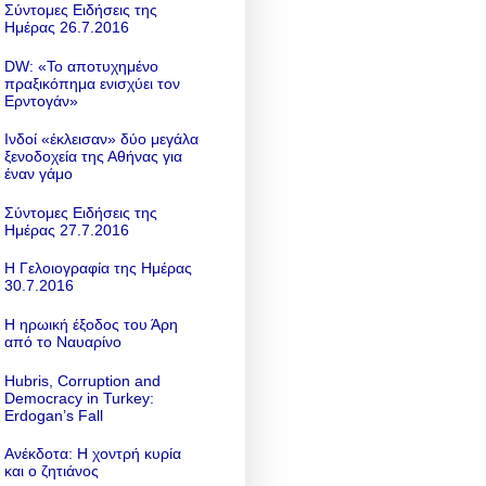
Σύντομες Ειδήσεις της
Ημέρας 26.7.2016
DW: «To αποτυχημένο
πραξικόπημα ενισχύει τον
Ερντογάν»
Ινδοί «έκλεισαν» δύο μεγάλα
ξενοδοχεία της Αθήνας για
έναν γάμο
Σύντομες Ειδήσεις της
Ημέρας 27.7.2016
Η Γελοιογραφία της Ημέρας
30.7.2016
Η ηρωική έξοδος του Άρη
από το Ναυαρίνο
Hubris, Corruption and
Democracy in Turkey:
Erdogan’s Fall
Ανέκδοτα: Η χοντρή κυρία
και ο ζητιάνος