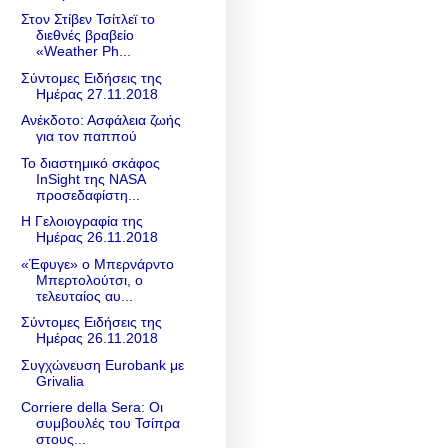
Στον Στίβεν Τσίτλεϊ το
διεθνές βραβείο
«Weather Ph...
Σύντομες Ειδήσεις της
Ημέρας 27.11.2018
Ανέκδοτο: Ασφάλεια ζωής
για τον παππού
Το διαστημικό σκάφος
InSight της NASA
προσεδαφίστη...
Η Γελοιογραφία της
Ημέρας 26.11.2018
«Έφυγε» ο Μπερνάρντο
Μπερτολούτσι, ο
τελευταίος αυ...
Σύντομες Ειδήσεις της
Ημέρας 26.11.2018
Συγχώνευση Eurobank με
Grivalia
Corriere della Sera: Οι
συμβουλές του Τσίπρα
στους...