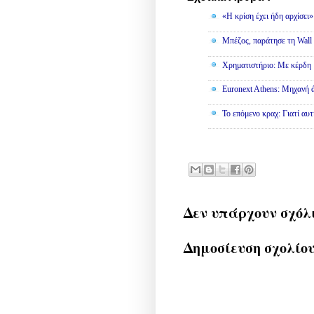
«Η κρίση έχει ήδη αρχίσει
Μπέζος, παράτησε τη Wall S
Χρηματιστήριο: Με κέρδη 
Euronext Athens: Μηχανή 
To επόμενο κραχ: Γιατί αυτ
Δεν υπάρχουν σχόλ
Δημοσίευση σχολίο