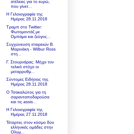
ατέλειες για το ευρώ,
που γίνετ...
Η Γελοιογραφία της
Ημέρας 28.11.2018
Τραμπ στο Twitter:
Φωτομοντάζ με
Ομπάμα και ζεύγος...
Συγχώνευση εταιρειών Β.
Μαρινάκη - Wilbur Ross
στη...
Γ. Στουρνάρας: Μέχρι τον
τελικό στόχο οι
μεταρρυθμ...
Σύντομες Ειδήσεις της
Ημέρας 28.11.2018
Ο Τσακαλώτος για τη
σαρανταποδαρούσα
και τις assis...
Η Γελοιογραφία της
Ημέρας 27.11.2018
Τέταρτες στον κόσμο δύο
ελληνικές ομάδες στην
Ολυμ...