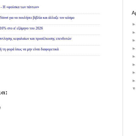
» - Η «φούσκα των πάντων»
Α
treet για να πουλήσει βιβλία και άλλαξε τον κόσμο
16% στο α' εξάμηνο του 2026
άντλησης κεφαλαίων και προσέλκυσης επενδυτών
ή τη φορά ίσως να μην είναι διαφορετικά
ια:
υ