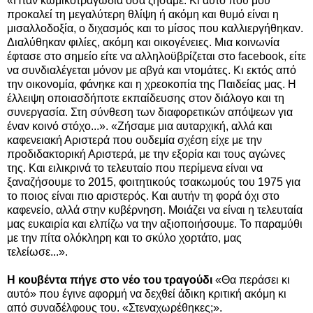
«Ηταν κωμικοτραγωδία όσα ζήσαμε. Κι αυτό που μου
προκαλεί τη μεγαλύτερη θλίψη ή ακόμη και θυμό είναι η
μισαλλοδοξία, ο διχασμός και το μίσος που καλλιεργήθηκαν.
Διαλύθηκαν φιλίες, ακόμη και οικογένειες. Μια κοινωνία
έφτασε στο σημείο είτε να αλληλοϋβρίζεται στο facebook, είτε
να συνδιαλέγεται μόνον με αβγά και ντομάτες. Κι εκτός από
την οικονομία, φάνηκε και η χρεοκοπία της Παιδείας μας. Η
έλλειψη οποιασδήποτε εκπαίδευσης στον διάλογο και τη
συνεργασία. Στη σύνθεση των διαφορετικών απόψεων για
έναν κοινό στόχο...».
«
Ζήσαμε μια αυταρχική, αλλά και
καφενειακή Αριστερά που ουδεμία σχέση είχε με την
προδιδακτορική Αριστερά, με την εξορία και τους αγώνες
της. Και ειλικρινά το τελευταίο που περίμενα είναι να
ξαναζήσουμε το 2015, φοιτητικούς τσακωμούς του 1975 για
το ποιος είναι πιο αριστερός. Και αυτήν τη φορά όχι στο
καφενείο, αλλά στην κυβέρνηση. Μοιάζει να είναι η τελευταία
μας ευκαιρία και ελπίζω να την αξιοποιήσουμε. Το παραμύθι
με την πίτα ολόκληρη και το σκύλο χορτάτο, μας
τελείωσε.
..».
Η κουβέντα πήγε στο νέο του τραγούδι
«Θα περάσει κι
αυτό» που έγινε αφορμή να δεχθεί άδικη κριτική ακόμη κι
από συναδέλφους του. «Στεναχωρέθηκες;».