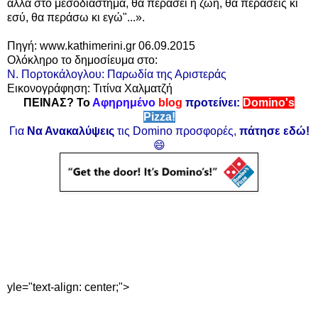
αλλά στο μεσοδιάστημα, θα περάσει η ζωή, θα περάσεις κι
εσύ, θα περάσω κι εγώ"...
».
Πηγή: www.kathimerini.gr 06.09.2015
Ολόκληρο το δημοσίευμα στο:
Ν. Πορτοκάλογλου: Παρωδία της Αριστεράς
Εικονογράφηση: Τιτίνα Χαλματζή
ΠΕΙΝΑΣ? Το
Αφηρημένο
blog
προτείνει:
Domino's
Pizza!
Για
Να Ανακαλύψεις
τις Domino προσφορές,
πάτησε εδώ!
😄
yle="text-align: center;">