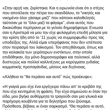
«Στην αρχή ναι, ζορίστηκα. Και η ειρωνεία είναι ότι ο στίχος
που αποτέλεσε την πέτρα του σκανδάλου, το “νικητές και
νικημένοι όλοι χάσαμε μαζί" που κάποιοι καλοθελητές
ταύτισαν με το “όλοι μαζί τα φάγαμε", είναι αυτός που
δικαιώθηκε περίτρανα με το γελοίο δημοψήφισμα. Ενιωσα
σαν η Αριστερά να μου την είχε φυλαγμένη επειδή μίλησα για
την κρίση ήδη από το ’11 χωρίς να συμμορφωθώ προς τας
υποδείξεις της. Αλλά είμαι υπερήφανος που δεν υπέπεσα
στον πειρασμό του λαϊκισμού. Τον απεχθάνομαι, όπως και
την κολακεία των χειρότερων ενστίκτων, στην οποία
επιδόθηκαν, όχι μόνο δημοσιογράφοι και πολιτικοί, αλλά
δυστυχώς και πολλοί καλλιτέχνες με κηρύγματα χυδαίας
κομματικής προπαγάνδας, μίσους και διχόνοιας.
«Αλήθεια το "θα περάσει και αυτό" πώς προέκυψε»;
«Η γιαγιά μου είχε ένα εργόχειρο πάνω απ’ το κρεβάτι της
που είχε κεντημένη τη φράση. Την είχα σημειώσει κι όταν την
είδα, μου βγήκε αυθόρμητα το τραγούδι σαν μια γλυκιά και
παρήγορη κουβέντα για το δηλητήριο που ζούσαμε.
Πρόσθεσα, βέβαια, κι έναν σαρκασμό. “Θα περάσει κι αυτό,