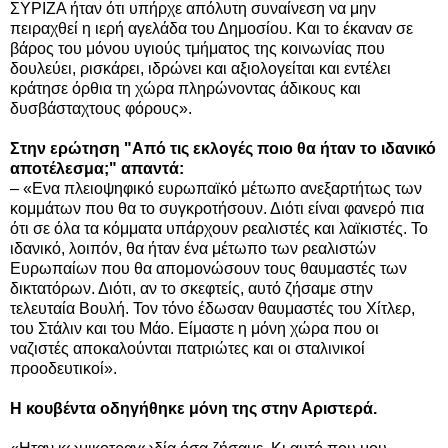
ΣΥΡΙΖΑ ήταν ότι υπήρχε απόλυτη συναίνεση να μην
πειραχθεί η ιερή αγελάδα του Δημοσίου. Και το έκαναν σε
βάρος του μόνου υγιούς τμήματος της κοινωνίας που
δουλεύει, ρισκάρει, ιδρώνει και αξιολογείται και εντέλει
κράτησε όρθια τη χώρα πληρώνοντας άδικους και
δυσβάσταχτους φόρους».
Στην ερώτηση "Από τις εκλογές ποιο θα ήταν το ιδανικό
αποτέλεσμα;" απαντά:
– «Ενα πλειοψηφικό ευρωπαϊκό μέτωπο ανεξαρτήτως των
κομμάτων που θα το συγκροτήσουν. Διότι είναι φανερό πια
ότι σε όλα τα κόμματα υπάρχουν ρεαλιστές και λαϊκιστές. Το
ιδανικό, λοιπόν, θα ήταν ένα μέτωπο των ρεαλιστών
Ευρωπαίων που θα απομονώσουν τους θαυμαστές των
δικτατόρων. Διότι, αν το σκεφτείς, αυτό ζήσαμε στην
τελευταία Bουλή. Τον τόνο έδωσαν θαυμαστές του Χίτλερ,
του Στάλιν και του Μάο. Είμαστε η μόνη χώρα που οι
ναζιστές αποκαλούνται πατριώτες και οι σταλινικοί
προοδευτικοί».
Η κουβέντα οδηγήθηκε μόνη της στην Αριστερά.