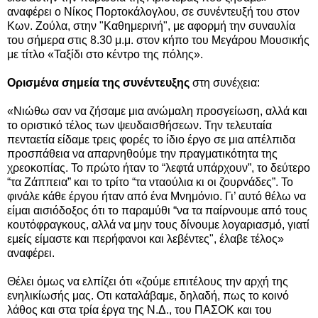
αναφέρει ο Νίκος Πορτοκάλογλου, σε συνέντευξή του στον
Κων. Ζούλα, στην "Καθημερινή", με αφορμή την συναυλία
του σήμερα στις 8.30 μ.μ. στον κήπο του Μεγάρου Μουσικής
με τίτλο «Ταξίδι στο κέντρο της πόλης».
Ορισμένα σημεία της συνέντευξης
στη συνέχεια:
«Νιώθω σαν να ζήσαμε μια ανώμαλη προσγείωση, αλλά και
το οριστικό τέλος των ψευδαισθήσεων. Την τελευταία
πενταετία είδαμε τρεις φορές το ίδιο έργο σε μια απέλπιδα
προσπάθεια να απαρνηθούμε την πραγματικότητα της
χρεοκοπίας. Το πρώτο ήταν το “λεφτά υπάρχουν”, το δεύτερο
“τα Ζάππεια” και το τρίτο “τα νταούλια κι οι ζουρνάδες”. Το
φινάλε κάθε έργου ήταν από ένα Μνημόνιο. Γι’ αυτό θέλω να
είμαι αισιόδοξος ότι το παραμύθι “να τα παίρνουμε από τους
κουτόφραγκους, αλλά να μην τους δίνουμε λογαριασμό, γιατί
εμείς είμαστε και περήφανοι και λεβέντες", έλαβε τέλος»
αναφέρει.
Θέλει όμως να ελπίζει ότι «ζούμε επιτέλους την αρχή της
ενηλικίωσής μας. Οτι καταλάβαμε, δηλαδή, πως το κοινό
λάθος και στα τρία έργα της Ν.Δ., του ΠΑΣΟΚ και του