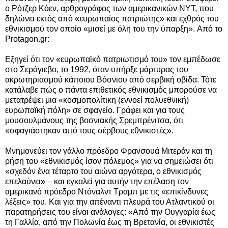
ο Ρότζερ Κόεν, αρθρογράφος των αμερικανικών ΝΥΤ, που
δηλώνει εκτός από «ευρωπαίος πατριώτης» και εχθρός του
εθνικισμού τον οποίο «μισεί με όλη του την ύπαρξη».
Από το
Protagon.gr:
Εξηγεί ότι τον «ευρωπαϊκό πατριωτισμό του» τον εμπέδωσε
στο Σεράγιεβο, το 1992, όταν υπήρξε μάρτυρας του
ακρωτηριασμού κάποιου Βόσνιου από σερβική οβίδα. Τότε
κατάλαβε πώς ο πάντα επιθετικός εθνικισμός μπορούσε να
μετατρέψει μια «κοσμοπολίτικη (εννοεί πολυεθνική)
ευρωπαϊκή πόλη» σε σφαγείο. Γράφει και για τους
μουσουλμάνους της βοσνιακής Σρεμπρένιτσα, ότι
«σφαγιάστηκαν από τους σέρβους εθνικιστές».
Μνημονεύει τον γάλλο πρόεδρο Φρανσουά Μιτεράν και τη
ρήση του «εθνικισμός ίσον πόλεμος» για να σημειώσει ότι
«σχεδόν ένα τέταρτο του αιώνα αργότερα, ο εθνικισμός
επελαύνει» – και εγκαλεί για αυτήν την επέλαση τον
αμερικανό πρόεδρο Ντόναλντ Τραμπ με τις «επικίνδυνες
λέξεις» του. Και για την απέναντι πλευρά του Ατλαντικού οι
παρατηρήσεις του είναι ανάλογες: «Από την Ουγγαρία έως
τη Γαλλία, από την Πολωνία έως τη Βρετανία, οι εθνικιστές