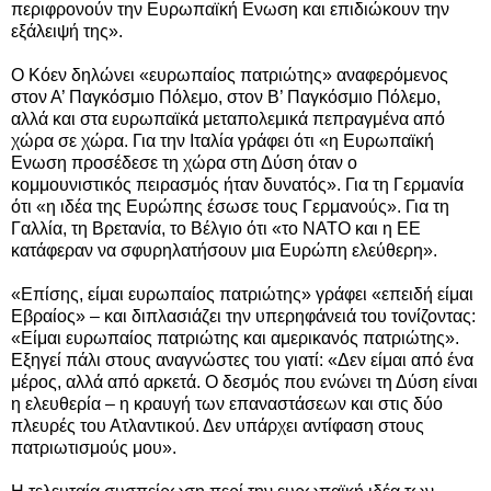
περιφρονούν την Ευρωπαϊκή Ενωση και επιδιώκουν την
εξάλειψή της».
Ο Κόεν δηλώνει «ευρωπαίος πατριώτης» αναφερόμενος
στον Α’ Παγκόσμιο Πόλεμο, στον Β’ Παγκόσμιο Πόλεμο,
αλλά και στα ευρωπαϊκά μεταπολεμικά πεπραγμένα από
χώρα σε χώρα.
Για την Ιταλία γράφει ότι «η Ευρωπαϊκή
Ενωση προσέδεσε τη χώρα στη Δύση όταν ο
κομμουνιστικός πειρασμός ήταν δυνατός». Για τη Γερμανία
ότι «η ιδέα της Ευρώπης έσωσε τους Γερμανούς». Για τη
Γαλλία, τη Βρετανία, το Βέλγιο ότι «το ΝΑΤΟ και η ΕΕ
κατάφεραν να σφυρηλατήσουν μια Ευρώπη ελεύθερη».
«Επίσης, είμαι ευρωπαίος πατριώτης» γράφει «επειδή είμαι
Εβραίος» – και διπλασιάζει την υπερηφάνειά του τονίζοντας:
«Είμαι ευρωπαίος πατριώτης και αμερικανός πατριώτης».
Εξηγεί πάλι στους αναγνώστες του γιατί: «Δεν είμαι από ένα
μέρος, αλλά από αρκετά. Ο δεσμός που ενώνει τη Δύση είναι
η ελευθερία – η κραυγή των επαναστάσεων και στις δύο
πλευρές του Ατλαντικού. Δεν υπάρχει αντίφαση στους
πατριωτισμούς μου».