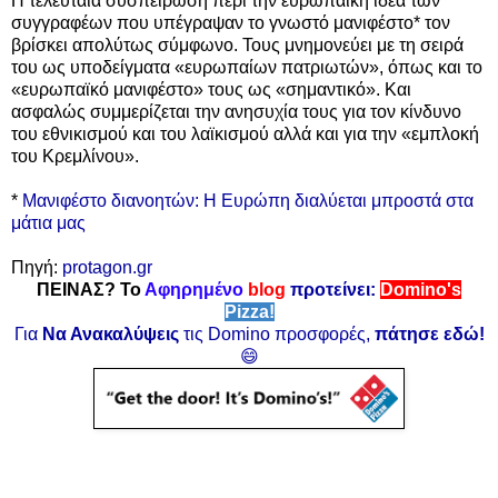
Η τελευταία συσπείρωση περί την ευρωπαϊκή ιδέα των
συγγραφέων που υπέγραψαν το γνωστό μανιφέστο* τον
βρίσκει απολύτως σύμφωνο. Τους μνημονεύει με τη σειρά
του ως υποδείγματα «ευρωπαίων πατριωτών», όπως και το
«ευρωπαϊκό μανιφέστο» τους ως «σημαντικό». Και
ασφαλώς συμμερίζεται την ανησυχία τους για τον κίνδυνο
του εθνικισμού και του λαϊκισμού αλλά και για την «εμπλοκή
του Κρεμλίνου».
*
Mανιφέστο διανοητών: Η Ευρώπη διαλύεται μπροστά στα
μάτια μας
Πηγή:
protagon.gr
ΠΕΙΝΑΣ? Το
Αφηρημένο
blog
προτείνει:
Domino's
Pizza!
Για
Να Ανακαλύψεις
τις Domino προσφορές,
πάτησε εδώ!
😄