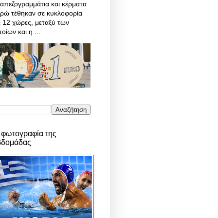
απεζογραμμάτια και κέρματα
υρώ τέθηκαν σε κυκλοφορία
 12 χώρες, μεταξύ των
οίων και η ...
 φωτογραφία της
βδομάδας