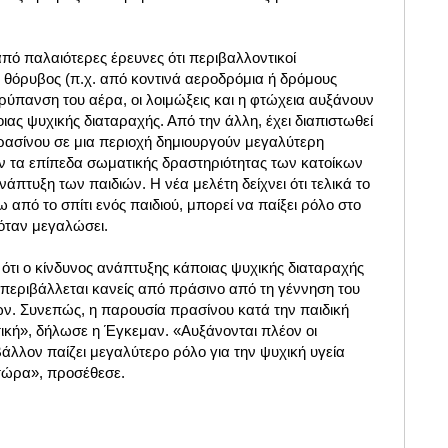
πό παλαιότερες έρευνες ότι περιβαλλοντικοί
θόρυβος (π.χ. από κοντινά αεροδρόμια ή δρόμους
 ρύπανση του αέρα, οι λοιμώξεις και η φτώχεια αυξάνουν
ιας ψυχικής διαταραχής. Από την άλλη, έχει διαπιστωθεί
πρασίνου σε μια περιοχή δημιουργούν μεγαλύτερη
ν τα επίπεδα σωματικής δραστηριότητας των κατοίκων
νάπτυξη των παιδιών. Η νέα μελέτη δείχνει ότι τελικά το
από το σπίτι ενός παιδιού, μπορεί να παίξει ρόλο στο
 όταν μεγαλώσει.
ότι ο κίνδυνος ανάπτυξης κάποιας ψυχικής διαταραχής
 περιβάλλεται κανείς από πράσινο από τη γέννηση του
ών. Συνεπώς, η παρουσία πρασίνου κατά την παιδική
τική», δήλωσε η Έγκεμαν. «Αυξάνονται πλέον οι
ιβάλλον παίζει μεγαλύτερο ρόλο για την ψυχική υγεία
 τώρα», προσέθεσε.