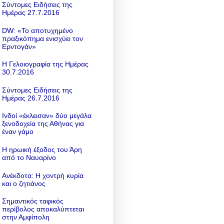
Σύντομες Ειδήσεις της
Ημέρας 27.7.2016
DW: «To αποτυχημένο
πραξικόπημα ενισχύει τον
Ερντογάν»
Η Γελοιογραφία της Ημέρας
30.7.2016
Σύντομες Ειδήσεις της
Ημέρας 26.7.2016
Ινδοί «έκλεισαν» δύο μεγάλα
ξενοδοχεία της Αθήνας για
έναν γάμο
Η ηρωική έξοδος του Άρη
από το Ναυαρίνο
Ανέκδοτα: Η χοντρή κυρία
και ο ζητιάνος
Σημαντικός ταφικός
περίβολος αποκαλύπτεται
στην Αμφίπολη