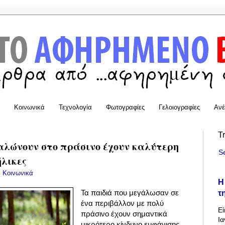
Κοινωνικά
Τεχνολογία
Φωτογραφίες
Γελοιογραφίες
Ανέ
T
αλώνουν στο πράσινο έχουν καλύτερη
S
ήλικες
:
Κοινωνικά
Η
τ
Τα παιδιά που μεγάλωσαν σε
ένα περιβάλλον με πολύ
Εί
πράσινο έχουν σημαντικά
Ια
μικρότερο κίνδυνο εμφάνισης