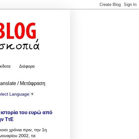
κδοτα
Διάφορα
ranslate / Μετάφραση
elect Language
▼
 ιστορία του ευρώ από
ην ΤτΕ
κοσι χρόνια πριν, την 1η
νουαρίου 2002, τα