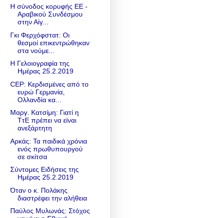
Η σύνοδος κορυφής ΕΕ -
Αραβικού Συνδέσμου
στην Αίγ...
Γκι Φερχόφστατ: Οι
θεσμοί επικεντρώθηκαν
στα νούμε...
Η Γελοιογραφία της
Ημέρας 25.2.2019
CEP: Κερδισμένες από το
ευρώ Γερμανία,
Ολλανδία κα...
Μαργ. Κατσίμη: Γιατί η
ΤτΕ πρέπει να είναι
ανεξάρτητη
Αρκάς: Τα παιδικά χρόνια
ενός πρωθυπουργού
σε σκίτσα
Σύντομες Ειδήσεις της
Ημέρας 25.2.2019
Όταν ο κ. Πολάκης
διαστρέφει την αλήθεια
Παύλος Μυλωνάς: Στόχος