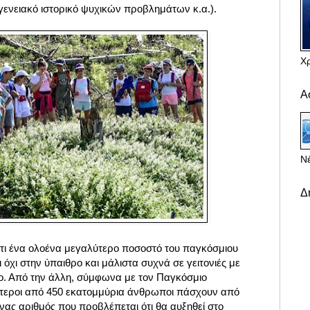
ογενειακό ιστορικό ψυχικών προβλημάτων κ.α.).
Χ
Α
Νέ
Δ
τι ένα ολοένα μεγαλύτερο ποσοστό του παγκόσμιου
 όχι στην ύπαιθρο και μάλιστα συχνά σε γειτονιές με
ο. Από την άλλη, σύμφωνα με τον Παγκόσμιο
ότεροι από 450 εκατομμύρια άνθρωποι πάσχουν από
νας αριθμός που προβλέπεται ότι θα αυξηθεί στο