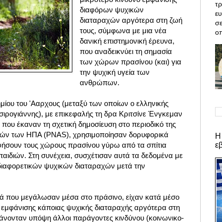
τρ
διαφόρων ψυχικών
ε
διαταραχών αργότερα στη ζωή
σε
τους, σύμφωνα με μια νέα
οπ
δανική επιστημονική έρευνα,
που αναδεικνύει τη σημασία
των χώρων πρασίνου (και) για
την ψυχική υγεία των
ανθρώπων
.
μίου του 'Ααρχους (μεταξύ των οποίων ο ελληνικής
ιρογιάννης), με επικεφαλής τη δρα Κριτσίνε Ένγκεμαν
 που έκαναν τη σχετική δημοσίευση στο περιοδικό της
μών των ΗΠΑ (PNAS), χρησιμοποίησαν δορυφορικά
Η
ε
φήσουν τους χώρους πρασίνου γύρω από τα σπίτια
αιδιών. Στη συνέχεια, συσχέτισαν αυτά τα δεδομένα με
διαφορετικών ψυχικών διαταραχών μετά την
ιδιά που μεγάλωσαν μέσα στο πράσινο, είχαν κατά μέσο
 εμφάνισης κάποιας ψυχικής διαταραχής αργότερα στη
βάνονταν υπόψη άλλοι παράγοντες κινδύνου (κοινωνικο-