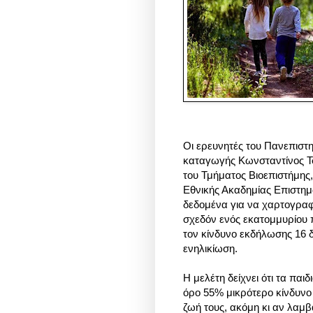
Οι ερευνητές του Πανεπιστη
καταγωγής Κωνσταντίνος Τσ
του Τμήματος Βιοεπιστήμης,
Εθνικής Ακαδημίας Επιστη
δεδομένα για να χαρτογρα
σχεδόν ενός εκατομμυρίου π
τον κίνδυνο εκδήλωσης 16 
ενηλικίωση.
Η μελέτη δείχνει ότι τα πα
όρο 55% μικρότερο κίνδυνο
ζωή τους, ακόμη κι αν λαμ