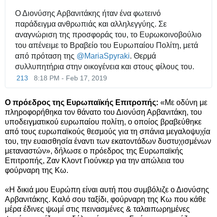
Ο Διονύσης Αρβανιτάκης ήταν ένα φωτεινό 
παράδειγμα ανθρωπιάς και αλληλεγγύης. Σε 
αναγνώριση της προσφοράς του, το Ευρωκοινοβούλιο 
του απένειμε το Βραβείο του Ευρωπαίου Πολίτη, μετά 
από πρόταση της 
@
MariaSpyraki
. Θερμά 
συλλυπητήρια στην οικογένεια και στους φίλους του.
213
8:18 PM - Feb 17, 2019
Ο πρόεδρος της Ευρωπαϊκής Επιτροπής:
«Με οδύνη με
πληροφορήθηκα τον θάνατο του Διονύση Αρβανιτάκη, του
υποδειγματικού ευρωπαίου πολίτη, ο οποίος βραβεύθηκε
από τους ευρωπαϊκούς θεσμούς για τη σπάνια μεγαλοψυχία
του, την ευαισθησία έναντι των εκατοντάδων δυστυχισμένων
μεταναστών», δήλωσε ο πρόεδρος της Ευρωπαϊκής
Επιτροπής, Ζαν Κλοντ Γιούνκερ για την απώλεια του
φούρναρη της Κω.
«Η δικιά μου Ευρώπη είναι αυτή που συμβόλιζε ο Διονύσης
Αρβανιτάκης. Καλό σου ταξίδι, φούρναρη της Κω που κάθε
μέρα έδινες ψωμί στις πεινασμένες & ταλαιπωρημένες