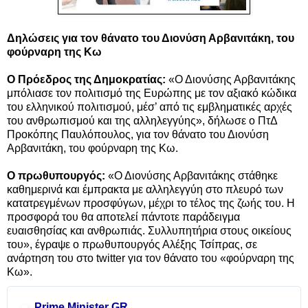
Δηλώσεις για τον θάνατο του Διονύση Αρβανιτάκη, του
φούρναρη της Κω
Ο
Πρόεδρος της Δημοκρατίας:
«Ο Διονύσης Αρβανιτάκης
μπόλιασε τον πολιτισμό της Ευρώπης με τον αξιακό κώδικα
του ελληνικού πολιτισμού, μέσ’ από τις εμβληματικές αρχές
του ανθρωπισμού και της αλληλεγγύης», δήλωσε ο ΠτΔ
Προκόπης Παυλόπουλος, για τον θάνατο του Διονύση
Αρβανιτάκη, του φούρναρη της Κω.
Ο πρωθυπουργός:
«Ο Διονύσης Αρβανιτάκης στάθηκε
καθημερινά και έμπρακτα με αλληλεγγύη στο πλευρό των
κατατρεγμένων προσφύγων, μέχρι το τέλος της ζωής του. Η
προσφορά του θα αποτελεί πάντοτε παράδειγμα
ευαισθησίας και ανθρωπιάς. Συλλυπητήρια στους οικείους
του», έγραψε ο πρωθυπουργός Αλέξης Τσίπρας, σε
ανάρτηση του στο twitter για τον θάνατο του «φούρναρη της
Κω».
Prime Minister GR