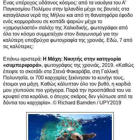
Ενας υπέροχος υδάτινος κόσμος: από τα ναυάγια του Α’
Παγκοσμίου Πολέμου στην Ιρλανδία μέχρι τις βουτιές στα
καταγάλανα νερά της Μήλου και από τη θανατηφόρα έφοδο
ενός κορμοράνου σε κοπάδι ψαριών μέχρι το
«χαμογελαστό» σαλάχι της Χαλκιδικής, φωτογράφοι από
όλο τον κόσμο συμμετείχαν στον διαγωνισμό για την
καλύτερη υποβρύχια φωτογραφία της χρονιάς. Εδώ, 7 από
τις καλύτερες:
Επάνω αριστερά:
Η Μάχη: Νικητής στην κατηγορία
«συμπεριφορά»
, φωτογράφος της χρονιάς, 2019.
«Καθώς
έπεφτε το σκοτάδι στα Στενά Φακαράβα, στη Γαλλική
Πολυνησία, οι 700 καρχαρίες ξεκίνησαν το κυνήγι τους,
έτοιμοι για μάχη. Καθώς κάλυπταν όλο τον βυθό, η καρδιά
μου χτυπούσε πιο γρήγορα. Παρά την προσπάθειά του να
κρυφτεί στα κοράλια, ο άτυχος σκάρος δεν γλύτωσε από τα
δόντια του καρχαρία». © Richard Barnden / UPY2019