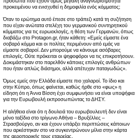
πρόσωπα που έχουν όμως μεγάλη αναγνωρισιμότητα
προκειμένου να ενισχυθεί η δημοφιλία ενός κόμματος;
Όταν το ερώτημα αυτό έπεσε στο τράπεζι κατά τη συζήτηση
που είχαν ανώτατα στελέχη του γερμανικού συντηρητικού
κόμματος για τις ευρωεκλογές, η θέση των Γερμανών, όπως
διαβάζω στο Protagon.gr, ήταν κάθετη: «Εμείς είμαστε ένα
σοβαρό κόμμα και οι πολίτες περιμένουν από εμάς να
είμαστε σοβαροί. Δεν μπορούμε να κάνουμε ασόβαρες
επιλογές. Ούτε πρόκειται οι ψηφοφόροι να τις επικροτήσουν.
Δοκιμάστηκαν στο παρελθόν κάποιες επιλογές ανθρώπων
που ήταν απλώς διάσημοι, αλλά απέτυχαν παταγωδώς».
Όμως εμείς σην Ελλάδα είμαστε πιο χαλαροί. Το ίδιο και
στην Κύπρο, όπως φαίνεται, καθώς ήρθε στο «φως» η
είδηση ότι η Άννα Βίσση έχει συμφωνήσει να είναι υποψήφια
για την Ευρωβουλή εκπροσωπώντας το ΔΗΣΥ.
Η αλήθεια είναι ότι η δουλειά του ευρωβουλευτή δεν είναι
μόνο ταξίδια στο τρίγωνο Αθήνα – Βρυξέλλες –
Στρασβούργο, αν και έχουν υπάρξει περιπτώσεις κάποιων
που αρκέστηκαν στο να συγκεντρώνουν μίλια στην κάρτα
της αεροπορικής τους εταιρείας.