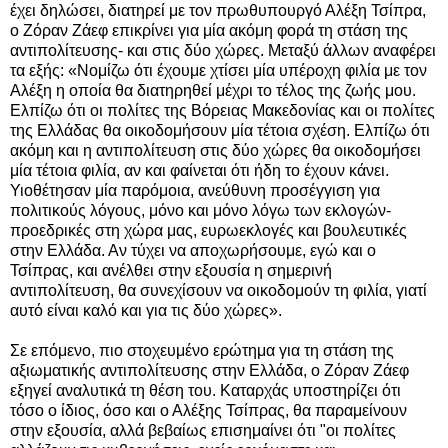
έχει δηλώσει, διατηρεί με τον πρωθυπουργό Αλέξη Τσίπρα,
ο Ζόραν Ζάεφ επικρίνει για μία ακόμη φορά τη στάση της
αντιπολίτευσης- και στις δύο χώρες. Μεταξύ άλλων αναφέρει
τα εξής: «Νομίζω ότι έχουμε χτίσει μία υπέροχη φιλία με τον
Αλέξη η οποία θα διατηρηθεί μέχρι το τέλος της ζωής μου.
Ελπίζω ότι οι πολίτες της Βόρειας Μακεδονίας και οι πολίτες
της Ελλάδας θα οικοδομήσουν μία τέτοια σχέση. Ελπίζω ότι
ακόμη και η αντιπολίτευση στις δύο χώρες θα οικοδομήσει
μία τέτοια φιλία, αν και φαίνεται ότι ήδη το έχουν κάνει.
Υιοθέτησαν μία παρόμοια, ανεύθυνη προσέγγιση για
πολιτικούς λόγους, μόνο και μόνο λόγω των εκλογών-
προεδρικές στη χώρα μας, ευρωεκλογές και βουλευτικές
στην Ελλάδα. Αν τύχει να αποχωρήσουμε, εγώ και ο
Τσίπρας, και ανέλθει στην εξουσία η σημερινή
αντιπολίτευση, θα συνεχίσουν να οικοδομούν τη φιλία, γιατί
αυτό είναι καλό και για τις δύο χώρες».
Σε επόμενο, πιο στοχευμένο ερώτημα για τη στάση της
αξιωματικής αντιπολίτευσης στην Ελλάδα, ο Ζόραν Ζάεφ
εξηγεί αναλυτικά τη θέση του. Καταρχάς υποστηρίζει ότι
τόσο ο ίδιος, όσο και ο Αλέξης Τσίπρας, θα παραμείνουν
στην εξουσία, αλλά βεβαίως επισημαίνει ότι "οι πολίτες