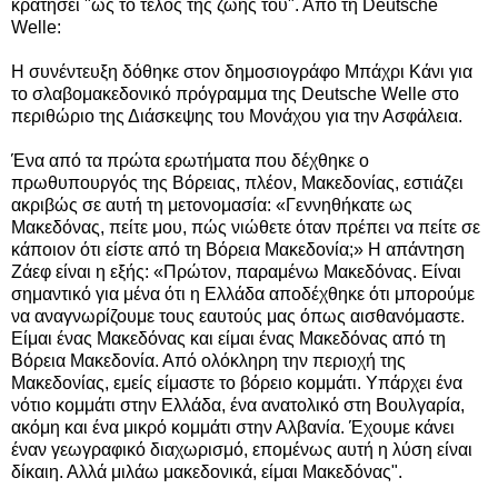
κρατήσει "ως το τέλος της ζωής του". Από τη
Deutsche
Welle:
Η συνέντευξη δόθηκε στον δημοσιογράφο Μπάχρι Κάνι για
το σλαβομακεδονικό πρόγραμμα της Deutsche Welle στο
περιθώριο της Διάσκεψης του Μονάχου για την Ασφάλεια.
Ένα από τα πρώτα ερωτήματα που δέχθηκε ο
πρωθυπουργός της Βόρειας, πλέον, Μακεδονίας, εστιάζει
ακριβώς σε αυτή τη μετονομασία: «Γεννηθήκατε ως
Μακεδόνας, πείτε μου, πώς νιώθετε όταν πρέπει να πείτε σε
κάποιον ότι είστε από τη Βόρεια Μακεδονία;» Η απάντηση
Ζάεφ είναι η εξής: «Πρώτον, παραμένω Μακεδόνας. Είναι
σημαντικό για μένα ότι η Ελλάδα αποδέχθηκε ότι μπορούμε
να αναγνωρίζουμε τους εαυτούς μας όπως αισθανόμαστε.
Είμαι ένας Μακεδόνας και είμαι ένας Μακεδόνας από τη
Βόρεια Μακεδονία. Από ολόκληρη την περιοχή της
Μακεδονίας, εμείς είμαστε το βόρειο κομμάτι. Υπάρχει ένα
νότιο κομμάτι στην Ελλάδα, ένα ανατολικό στη Βουλγαρία,
ακόμη και ένα μικρό κομμάτι στην Αλβανία. Έχουμε κάνει
έναν γεωγραφικό διαχωρισμό, επομένως αυτή η λύση είναι
δίκαιη. Αλλά μιλάω μακεδονικά, είμαι Μακεδόνας".