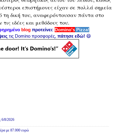
νέστεροι επιστήμονες είχαν σε πολλά σημεία
ό τη δική του, αναφερόντουσαν πάντα στο
 τις ιδέες και μεθόδους του.
φηρημένο
blog
προτείνει:
Domino's
Pizza!
ψεις
τις Domino προσφορές,
πάτησε εδώ!
😄
ινωνικά
ς 6/8/2026
ιέρα με 87.000 ευρώ