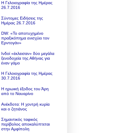
Η Γελοιογραφία της Ημέρας
26.7.2016
Σύντομες Ειδήσεις της
Ημέρας 26.7.2016
DW: «To αποτυχημένο
πραξικόπημα ενισχύει τον
Ερντογάν»
Ινδοί «έκλεισαν» δύο μεγάλα
ξενοδοχεία της Αθήνας για
έναν γάμο
Η Γελοιογραφία της Ημέρας
30.7.2016
Η ηρωική έξοδος του Άρη
από το Ναυαρίνο
Ανέκδοτα: Η χοντρή κυρία
και ο ζητιάνος
Σημαντικός ταφικός
περίβολος αποκαλύπτεται
στην Αμφίπολη