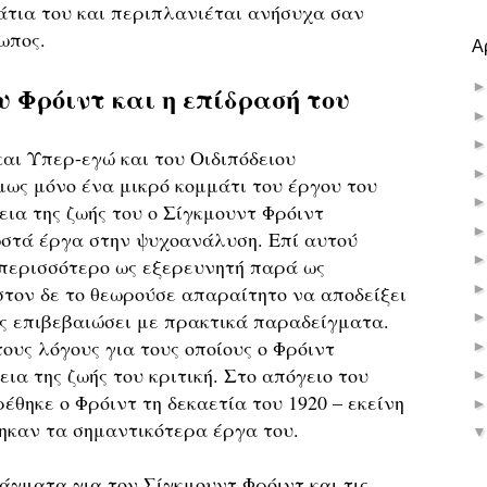
άτια του και περιπλανιέται ανήσυχα σαν
ωπος.
Α
υ Φρόιντ και η επίδρασή του
και Υπερ-εγώ και του Οιδιπόδειου
μως μόνο ένα μικρό κομμάτι του έργου του
εια της ζωής του ο Σίγκμουντ Φρόιντ
στά έργα στην ψυχοανάλυση. Επί αυτού
 περισσότερο ως εξερευνητή παρά ως
στον δε το θεωρούσε απαραίτητο να αποδείξει
τις επιβεβαιώσει με πρακτικά παραδείγματα.
τους λόγους για τους οποίους ο Φρόιντ
εια της ζωής του κριτική. Στο απόγειο του
έθηκε ο Φρόιντ τη δεκαετία του 1920 – εκείνη
θηκαν τα σημαντικότερα έργα του.
άγματα για τον Σίγκμουντ Φρόιντ και τις