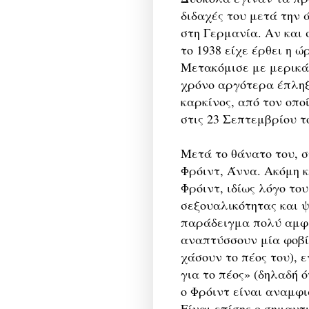
διδαχές του μετά την 
στη Γερμανία. Αν και 
το 1938 είχε έρθει η ώ
Μετακόμισε με μερικά 
χρόνο αργότερα έπληξ
καρκίνος, από τον οποί
στις 23 Σεπτεμβρίου τ
Μετά το θάνατο του, σ
Φρόιντ, Άννα. Ακόμη κ
Φρόιντ, ιδίως λόγο τ
σεξουαλικότητας και ψ
παράδειγμα πολύ αμφι
αναπτύσσουν μία φοβί
χάσουν το πέος του), 
για το πέος» (δηλαδή 
ο Φρόιντ είναι αναμφ
Είναι επίσης ο σημαντ