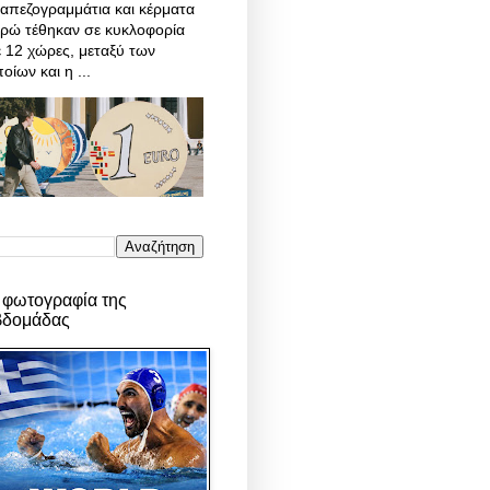
απεζογραμμάτια και κέρματα
υρώ τέθηκαν σε κυκλοφορία
 12 χώρες, μεταξύ των
οίων και η ...
 φωτογραφία της
βδομάδας