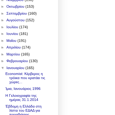
►
Οκτωβρίου
(153)
►
Σεπτεμβρίου
(160)
►
Αυγούστου
(152)
►
Ιουλίου
(174)
►
Ιουνίου
(181)
►
Μαΐου
(191)
►
Απριλίου
(174)
►
Μαρτίου
(165)
►
Φεβρουαρίου
(130)
▼
Ιανουαρίου
(165)
Economist: Κέρβερος η
τρόικα που κρατάει τις
χώρες...
Ίμια, Ιανουάριος 1996
Η Γελοιογραφία της
ημέρας 31.1.2014
Έβδομη η Ελλάδα στη
λίστα του ΕΔΑΔ για
παραβιάσεις...