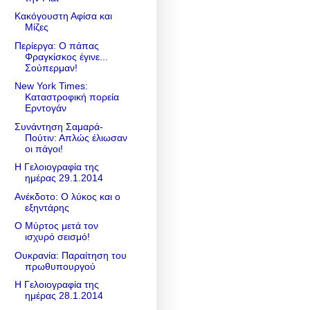
Κακόγουστη Αφίσα και
Μίζες
Περίεργα: Ο πάπας
Φραγκίσκος έγινε...
Σούπερμαν!
New York Times:
Καταστροφική πορεία
Ερντογάν
Συνάντηση Σαμαρά-
Πούτιν: Απλώς έλιωσαν
οι πάγοι!
Η Γελοιογραφία της
ημέρας 29.1.2014
Ανέκδοτο: Ο λύκος και ο
εξηντάρης
Ο Μύρτος μετά τον
ισχυρό σεισμό!
Ουκρανία: Παραίτηση του
πρωθυπουργού
Η Γελοιογραφία της
ημέρας 28.1.2014