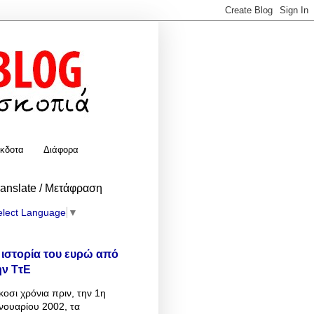
κδοτα
Διάφορα
ranslate / Μετάφραση
elect Language
▼
 ιστορία του ευρώ από
ην ΤτΕ
κοσι χρόνια πριν, την 1η
νουαρίου 2002, τα