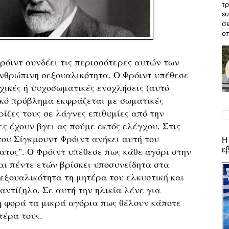
τρ
ε
σε
οπ
ρόιντ συνδέει τις περισσότερες αυτών των
νθρώπινη σεξουαλικότητα. Ο Φρόιντ υπέθεσε
χικές ή ψυχοσωματικές ενοχλήσεις (αυτό
ικό πρόβλημα εκφράζεται με σωματικές
ρίζες τους σε λάγνες επιθυμίες από την
ίες έχουν βγει ας πούμε εκτός ελέγχου. Στις
του Σίγκμουντ Φρόιντ ανήκει αυτή του
Η
ε
ατος". Ο Φρόιντ υπέθεσε πως κάθε αγόρι στην
αι πέντε ετών βρίσκει υποσυνείδητα στα
σεξουαλικότητα τη μητέρα του ελκυστική και
αντίζηλο. Σε αυτή την ηλικία λένε για
 φορά τα μικρά αγόρια πως θέλουν κάποτε
τέρα τους.