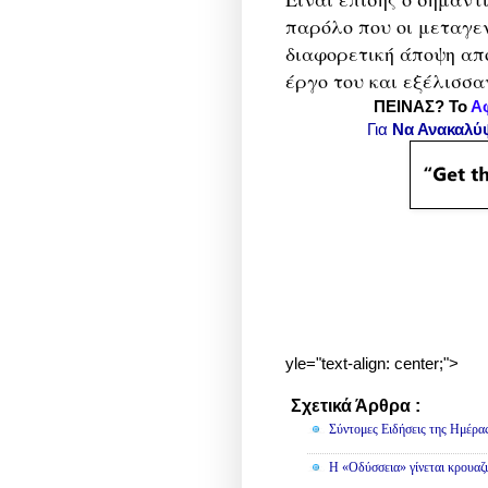
παρόλο που οι μεταγε
διαφορετική άποψη απ
έργο του και εξέλισσαν
ΠΕΙΝΑΣ? Το
Α
Για
Να Ανακαλύ
yle="text-align: center;">
Σχετικά Άρθρα :
Διάφορα,
Κο
Σύντομες Ειδήσεις της Ημέρα
Η «Οδύσσεια» γίνεται κρουαζ