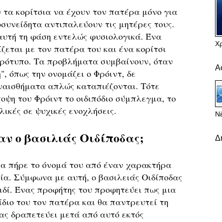
 τα κορίτσια να έχουν τον πατέρα μόνο για
οσυνείδητα αντιπαλεύουν τις μητέρες τους.
αυτή τη φάση εντελώς φυσιολογικά. Ένα
Χ
ίζεται με τον πατέρα του και ένα κορίτσι
πρότυπο. Τα προβλήματα συμβαίνουν, όταν
Α
", όπως την ονομάζει ο Φρόιντ, δε
υναισθήματα απλώς καταπιέζονται. Τότε
οψη του Φρόιντ το οιδιπόδιο σύμπλεγμα, το
λικές σε ψυχικές ενοχλήσεις.
Νέ
αν ο βασιλιάς Οιδίποδας;
Δ
μα πήρε το όνομά του από έναν χαρακτήρα
ία. Σύμφωνα με αυτή, ο βασιλειάς Οιδίποδας
ιδί. Ένας προφήτης του προφητεύει πως μια
ίδιο του τον πατέρα και θα παντρευτεί τη
ας δραπετεύει μετά από αυτό εκτός