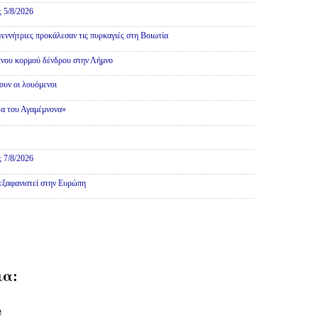
ς 5/8/2026
γεννήτριες προκάλεσαν τις πυρκαγιές στη Βοιωτία
ένου κορμού δένδρου στην Λήμνο
υν οι λουόμενοι
α του Αγαμέμνονα»
ς 7/8/2026
 εξαφανιστεί στην Ευρώπη
ια:
υ