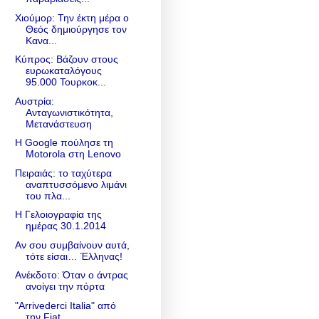
Χιούμορ: Την έκτη μέρα ο
Θεός δημιούργησε τον
Κανα...
Κύπρος: Βάζουν στους
ευρωκαταλόγους
95.000 Τουρκοκ...
Αυστρία:
Ανταγωνιστικότητα,
Μετανάστευση
Η Google πούλησε τη
Motorola στη Lenovo
Πειραιάς: το ταχύτερα
αναπτυσσόμενο λιμάνι
του πλα...
Η Γελοιογραφία της
ημέρας 30.1.2014
Αν σου συμβαίνουν αυτά,
τότε είσαι… Έλληνας!
Ανέκδοτο: Όταν ο άντρας
ανοίγει την πόρτα
"Arrivederci Italia" από
την Fiat