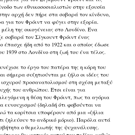
άνοδο των εθνικοσοσιαλιστών στην εξουσία
στην αρχή δεν πήρε στα σοβαρά τον κίνδυνο,
ρα για τον Φρόιντ να φύγει στην εξορία.
μέλη της οικογένειας στο Λονδίνο. Ένα
ε σοβαρά τον Σίγκουντ Φρόιντ ένας
ο έπασχε ήδη από το 1922 και ο οποίος έδωσε
ου 1939 στο Λονδίνο στη ζωή του ένα τέλος.
υνέχισε το έργο του πατέρα της η κόρη του
αι σήμερα συζητιούνται με ζήλο οι ιδέες του
ου ισχυρού προσανατολισμού στη σχέση μεταξύ
υχής του ανθρώπου. Έτσι είναι για
λεγόμενη η θέση του Φρόιντ, πως τα αγόρια
α ευνουχισμού (δηλαδή ότι φοβούνται να
ενώ τα κορίτσια υποφέρουν από μια «ζήλια
ότι ζηλεύουν το ανδρικό μόριο). Παρόλα αυτά
ισβήτητα ο θεμελιωτής της ψυχανάλυσης.
ικότερος θεωρητικός αυτού του πεδίου, καθώς