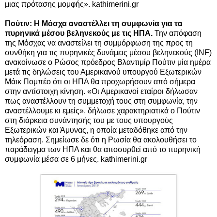
μιας πρότασης μομφής». kathimerini.gr
Πούτιν: Η Μόσχα αναστέλλει τη συμφωνία για τα
πυρηνικά μέσου βεληνεκούς με τις ΗΠΑ.
Την απόφαση
της Μόσχας να αναστείλει τη συμμόρφωση της προς τη
συνθήκη για τις πυρηνικές δυνάμεις μέσου βεληνεκούς (INF)
ανακοίνωσε ο Ρώσος πρόεδρος Βλαντιμίρ Πούτιν μία ημέρα
μετά τις δηλώσεις του Αμερικανού υπουργού Εξωτερικών
Μάικ Πομπέο ότι οι ΗΠΑ θα προχωρήσουν από σήμερα
στην αντίστοιχη κίνηση. «Οι Αμερικανοί εταίροι δήλωσαν
πως αναστέλλουν τη συμμετοχή τους στη συμφωνία, την
αναστέλλουμε κι εμείς», δήλωσε χαρακτηριατικά ο Πούτιν
στη διάρκεια συνάντησής του με τους υπουργούς
Εξωτερικών και Άμυνας, η οποία μεταδόθηκε από την
τηλεόραση. Σημείωσε δε ότι η Ρωσία θα ακολουθήσει το
παράδειγμα των ΗΠΑ και θα αποσυρθεί από το πυρηνική
συμφωνία μέσα σε 6 μήνες. kathimerini.gr