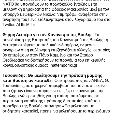
ΝΑΤΟ θα υπογράψουν το πρωτόκολλο ένταξης με τη
μελλοντική Δημοκρατία της Βόρειας Μακεδονίας μαζί με τον
υπουργό Εξωτερικών Νικόλα Ντιμιτρόφ», αναφέρεται στην
ανάρτηση του Γενς Στόλτενμπεργκ στον λογαριασμό του στο
Twitter. ΑΠΕ-ΜΠΕ
Θερμή Δευτέρα για τον Κανονισμό της Βουλής
.
Στη
συνεδρίαση της Επιτροπής του Κανονισμού της Βουλής τη
Δευτέρα στρέφεται το πολιτικό ενδιαφέρον, εν μέσω
σεναρίων ότι η κυβέρνηση επεξεργάζεται αλλαγές, οι οποίες
θα επιτρέψουν στον Πάνο Καμμένο και τον Σταύρο
Θεοδωράκη να διατηρήσουν τα προνόμια του επικεφαλής
κοινοβουλευτικής ομάδας. naftemporiki.gr
Τοσουνίδης: Θα μελέτησουμε την πρόταση μομφής
κατά Βούτση αν κατατεθεί
. Ο εκπρόσωπος των ΑΝΕΛ, Θ.
Τοσουνίδης, σε σημερινή παρέμβασή του τόνισε ότι εκείνο
που ζητούν είναι να παραμείνει ως έχει ο κανονισμός της
Βουλής, ενώ ερωτηθείς για τη στάση του κόμματος σε
περίπτωση κατάθεσης πρότασης δυσπιστίας κατά του
προέδρου της Βουλής απάντησε «Θα μελέτησουμε
οτιδήποτε κατατεθεί, πρέπει να μελετήσουμε το περιεχόμενο