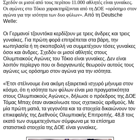
Σχεδόν οι μισοί από τους περίπου 11.000 αθλητές είναι γυναίκες.
Οι αγώνες στο Τόκιο χαρακτηρίζονται από τη ΔΟΕ «ορόσημο στον
αγώνα για την ισότητα των δυο φύλων».
Από τη Deutsche
Welle:
Οι Γερμανοί τζουντόκα κερδίζουν με τρεις άνδρες και τρεις
γυναίκες. Για πρώτη φορά επιτρέπεται στα βάρη, την
κωπηλασία ή τη σκοποβολή να συμμετέχουν τόσες γυναίκες
όσοι και άνδρες. Σχεδόν οι μισοί αθλητές στους
Ολυμπιακούς Αγώνες του Τόκιο είναι γυναίκες.
Δεν είναι
λοιπόν περίεργο που οι διοργανωτές θεωρούν αυτούς τους
αγώνες ως ορόσημο στον αγώνα για την ισότητα.
«Έτσι στέλνουμε ένα ακόμη εξαιρετικά ισχυρό μήνυμα στον
κόσμο, ότι η ισότητα των φύλων είναι μια πραγματικότητα
στους Ολυμπιακούς Αγώνες», δήλωσε ο πρόεδρος της ΔΟΕ
Τόμας Μπαχ όταν ανακοίνωσε τους σχετικούς αριθμούς. Με
μία πρώτη ματιά, τα γεγονότα και τα στοιχεία δικαιώνουν τον
επικεφαλής της Διεθνούς Ολυμπιακής Επιτροπής. 48,8 τοις
εκατό των συμμετεχόντων σύμφωνα με τα επίσημα
στατιστικά στοιχεία της ΔΟΕ είναι γυναίκες.