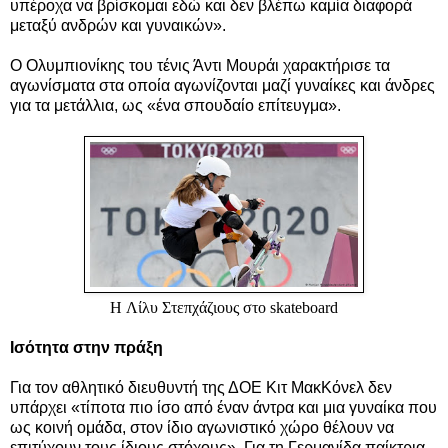
υπέροχα να βρίσκομαι εδώ και δεν βλέπω καμία διαφορά
μεταξύ ανδρών και γυναικών».
Ο Ολυμπιονίκης του τένις Άντι Μουράι χαρακτήρισε τα
αγωνίσματα στα οποία αγωνίζονται μαζί γυναίκες και άνδρες
για τα μετάλλια, ως «ένα σπουδαίο επίτευγμα».
H Λίλυ Στεπχάζιους στο skateboard
Ισότητα στην πράξη
Για τον αθλητικό διευθυντή της ΔΟΕ Κιτ ΜακΚόνελ δεν
υπάρχει «τίποτα πιο ίσο από έναν άντρα και μια γυναίκα που
ως κοινή ομάδα, στον ίδιο αγωνιστικό χώρο θέλουν να
επιτύχουν τους ίδιους στόχους». Για τη Γερμανίδα παίκτρια