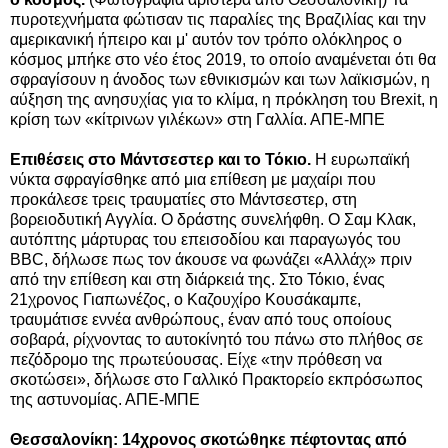
πυροτεχνήματα φώτισαν τις παραλίες της Βραζιλίας και την
αμερικανική ήπειρο και μ' αυτόν τον τρόπο ολόκληρος ο
κόσμος μπήκε στο νέο έτος 2019, το οποίο αναμένεται ότι θα
σφραγίσουν η άνοδος των εθνικισμών και των λαϊκισμών, η
αύξηση της ανησυχίας για το κλίμα, η πρόκληση του Brexit, η
κρίση των «κίτρινων γιλέκων» στη Γαλλία. ΑΠΕ-ΜΠΕ
Επιθέσεις στο Μάντσεστερ και το Τόκιο.
Η ευρωπαϊκή
νύκτα σφραγίσθηκε από μια επίθεση με μαχαίρι που
προκάλεσε τρεις τραυματίες στο Μάντσεστερ, στη
βορειοδυτική Αγγλία. Ο δράστης συνελήφθη. Ο Σαμ Κλακ,
αυτόπτης μάρτυρας του επεισοδίου και παραγωγός του
BBC, δήλωσε πως τον άκουσε να φωνάζει «Αλλάχ» πριν
από την επίθεση και στη διάρκειά της. Στο Τόκιο, ένας
21χρονος Γιαπωνέζος, ο Καζουχίρο Κουσάκαμπε,
τραυμάτισε εννέα ανθρώπους, έναν από τους οποίους
σοβαρά, ρίχνοντας το αυτοκίνητό του πάνω στο πλήθος σε
πεζόδρομο της πρωτεύουσας. Είχε «την πρόθεση να
σκοτώσει», δήλωσε στο Γαλλικό Πρακτορείο εκπρόσωπος
της αστυνομίας. ΑΠΕ-ΜΠΕ
Θεσσαλονίκη: 14χρονος σκοτώθηκε πέφτοντας από