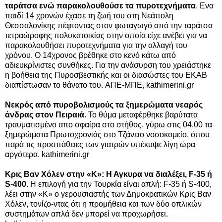
ταράτσα ενώ παρακολουθούσε τα πυροτεχνήματα
. Ενα
παιδί 14 χρονών έχασε τη ζωή του στη Νεάπολη
Θεσσαλονίκης πέφτοντας στον φωταγωγό από την ταράτσα
τετραώροφης πολυκατοικίας στην οποία είχε ανέβει για να
παρακολουθήσει πυροτεχνήματα για την αλλαγή του
χρόνου. Ο 14χρονος βρέθηκε στο κενό κάτω από
αδιευκρίνιστες συνθήκες. Για την ανάσυρση του χρειάστηκε
η βοήθεια της Πυροσβεστικής και οι διασώστες του ΕΚΑΒ
διαπίστωσαν το θάνατο του. ΑΠΕ-ΜΠΕ, kathimerini.gr
Νεκρός από πυροβολισμούς τα ξημερώματα νεαρός
άνδρας στον Πειραιά
. Το θύμα μεταφέρθηκε βαρύτατα
τραυματισμένο απο σφαίρα στο στήθος, γύρω στις 04.00 τα
ξημερώματα Πρωτοχρονιάς στο Τζάνειο νοσοκομείο, όπου
παρά τις προσπάθειες των γιατρών υπέκυψε λίγη ώρα
αργότερα. kathimerini.gr
Κρις Βαν Χόλεν στην «Κ»: Η Αγκυρα να διαλέξει, F-35 ή
S-400
. Η επιλογή για την Τουρκία είναι απλή: F-35 ή S-400,
λέει στην «Κ» ο γερουσιαστής των Δημοκρατικών Κρις Βαν
Χόλεν, τονίζο-ντας ότι η προμήθεια και των δύο οπλικών
συστημάτων απλά δεν μπορεί να προχωρήσει.