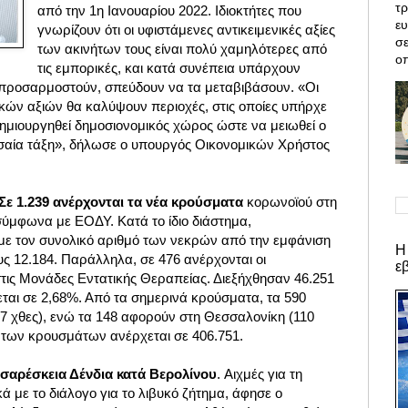
τρ
από την 1η Ιανουαρίου 2022. Ιδιοκτήτες που
ε
γνωρίζουν ότι οι υφιστάμενες αντικειμενικές αξίες
σε
των ακινήτων τους είναι πολύ χαμηλότερες από
οπ
τις εμπορικές, και κατά συνέπεια υπάρχουν
απροσαρμοστούν, σπεύδουν να τα μεταβιβάσουν. «Οι
ικών αξιών θα καλύψουν περιοχές, στις οποίες υπήρχε
ημιουργηθεί δημοσιονομικός χώρος ώστε να μειωθεί ο
σαία τάξη», δήλωσε ο υπουργός Οικονομικών Χρήστος
ε 1.239 ανέρχονται τα νέα κρούσματα
κορωνοϊού στη
σύμφωνα με ΕΟΔΥ. Κατά το ίδιο διάστημα,
με τον συνολικό αριθμό των νεκρών από την εμφάνιση
Η
υς 12.184. Παράλληλα, σε 476 ανέρχονται οι
ε
τις Μονάδες Εντατικής Θεραπείας. Διεξήχθησαν 46.251
χεται σε 2,68%. Από τα σημερινά κρούσματα, τα 590
717 χθες), ενώ τα 148 αφορούν στη Θεσσαλονίκη (110
ς των κρουσμάτων ανέρχεται σε 406.751.
υσαρέσκεια Δένδια κατά Βερολίνου
. Αιχμές για τη
ά με το διάλογο για το λιβυκό ζήτημα, άφησε ο