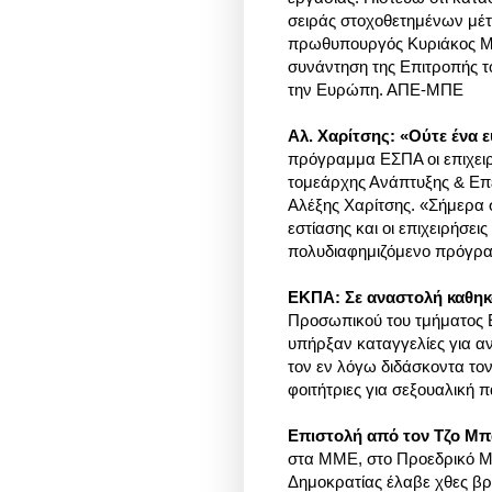
σειράς στοχοθετημένων μέτρ
πρωθυπουργός Κυριάκος Μη
συνάντηση της Επιτροπής 
την Ευρώπη. ΑΠΕ-ΜΠΕ
Αλ. Χαρίτσης: «Ούτε ένα 
πρόγραμμα ΕΣΠΑ οι επιχειρή
τομεάρχης Ανάπτυξης & Επ
Αλέξης Χαρίτσης. «Σήμερα 
εστίασης και οι επιχειρήσει
πολυδιαφημιζόμενο πρόγραμ
ΕΚΠΑ: Σε αναστολή καθηκ
Προσωπικού του τμήματος Ε
υπήρξαν καταγγελίες για αν
τον εν λόγω διδάσκοντα το
φοιτήτριες για σεξουαλική 
Επιστολή από τον Τζο Μπά
στα ΜΜΕ, στο Προεδρικό Μέ
Δημοκρατίας έλαβε χθες βρ