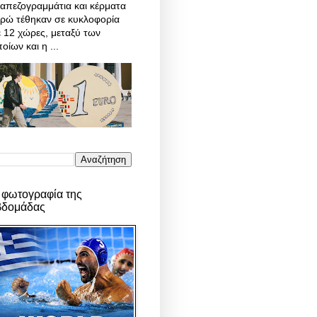
απεζογραμμάτια και κέρματα
υρώ τέθηκαν σε κυκλοφορία
 12 χώρες, μεταξύ των
οίων και η ...
 φωτογραφία της
βδομάδας