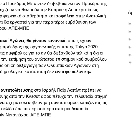
ου ο Πρόεδρος Μπάιντεν διαβεβαιώνει τον Πρόεδρο της
νεχίζουν να θεωρούν την Κυπριακή Δημοκρατία ως
Α
εριφερειακή σταθερότητα και ασφάλεια στην Ανατολική
τι θα εργαστεί για την περαιτέρω εμβάθυνση των
ρου. ΑΠΕ-ΜΠΕ
ακοί Αγώνες θα γίνουν κανονικά,
όπως έχουν
 πρόεδρος της οργανωτικής επιτοπής Tokyo 2020
ις αμφιβολίες για το αν θα διεξαχθούν τελικά η όχι οι
ι την εκτίμηση του ανώτατου επιστημονικού συμβούλου
ίας ότι «η διεξαγωγή των Ολυμπιακών Αγώνων στη
ημιολογική κατάσταση δεν είναι φυσιολογική».
 αντιπολίτευσης
στο Ισραήλ Γιαΐρ Λαπίντ πρέπει να
νης από την Κνεσέτ αφού πέτυχε την τελευταία στιγμή
ι να σχηματίσει κυβέρνηση συνασπισμού, ελπίζοντας τις
 σελίδα έπειτα περισσότερο από μια δεκαετία
μίν Νετανιάχου. ΑΠΕ-ΜΠΕ