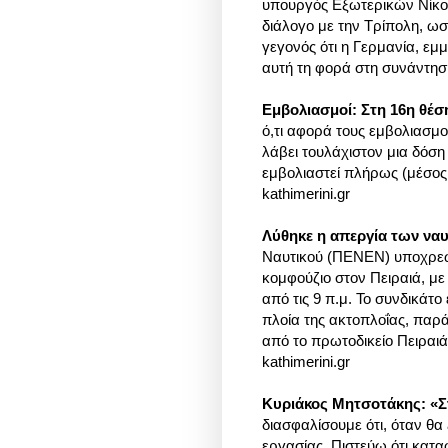
υπουργός Εξωτερικών Νίκος
διάλογο με την Τρίπολη, ωσ
γεγονός ότι η Γερμανία, εμμ
αυτή τη φορά στη συνάντηση 
Eμβολιασμοί: Στη 16η θέ
ό,τι αφορά τους εμβολιασμο
λάβει τουλάχιστον μια δόση 
εμβολιαστεί πλήρως (μέσος 
kathimerini.gr
Λύθηκε η απεργία των να
Ναυτικού (ΠΕΝΕΝ) υποχρεώ
κομφούζιο στον Πειραιά, με 
από τις 9 π.μ. Το συνδικάτ
πλοία της ακτοπλοΐας, παρά 
από το πρωτοδικείο Πειραι
kathimerini.gr
Κυριάκος Μητσοτάκης: «Σ
διασφαλίσουμε ότι, όταν θα 
εργασίας. Πιστεύω ότι κατα