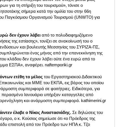
ων για τη στήριξη του τουρισμού», τόνισε ο
τσοτάκης σήμερα κατά την ομιλία του στην 66η
του Παγκόσμιου Οργανισμού Τουρισμού (UNWTO) για
ευρώ δεν έχουν λάβει
από το πολυδιαφημιζόμενο
σεις της εστίασης», τονίζει σε ανακοίνωσή του ο
ενδύσεων και βουλευτής Μεσσηνίας του ΣΥΡΙΖΑ-ΠΣ,
συμπληρώνεται ένας μήνας από την επανεκκίνηση της
ς του κλάδου δεν έχουν λάβει ούτε ένα ευρώ από το
μα ΕΣΠΑ», αναφέρει. naftemporiki.gr
όντων ετέθη το μέλος
του Εργαστηριακού Διδακτικού
πικοινωνίας και ΜΜΕ του ΕΚΠΑ, εις βάρος του οποίου
άρμοστη συμπεριφορά σε φοιτήτριες. Ειδικότερα, για
ν περασμένο Ιανουάριο υπήρξαν καταγγελίες από
παρενόχληση και ανάρμοστη συμπεριφορά. kathimerini.gr
ιντεν έλαβε ο Νίκος Αναστασιάδης.
Σε δηλώσεις του
γαρο, ο κ. Κούσιος σημείωσε ότι «ο Πρόεδρος της
άδυ επιστολή από τον Πρόεδρο των ΗΠΑ κ. Τζο