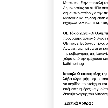
Μπάιντεν. Στην επιστολή τ
Δημοκρατίας ότι οι ΗΠΑ συ
σημαντικό εταίρο για την π
Μεσόγειο και τη δέσμευση ό
ισχυρών δεσμών ΗΠΑ-Κύπ
ΟΕ Τόκιο 2020:«Οι Ολυμπι
προγραμματιστεί» δήλωσε η
Olympics, βάζοντας τέλος στ
Αγώνες, μία ημέρα μετά κα
της κυβέρνησης της Ιαπων
χώρα υπό την τρέχουσα επιδ
kathimerini.gr
Ισραήλ: Ο επικεφαλής της
λάβει τώρα ψήφο εμπιστοσύ
να κερδίσει το στοίχημα κα
επόμενες ημέρες να γυρίσει
διακυβέρνησης του Μπενια
Σχετικά Άρθρα :
Διάφορα