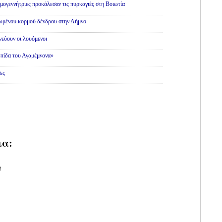
εμογεννήτριες προκάλεσαν τις πυρκαγιές στη Βοιωτία
θωμένου κορμού δένδρου στην Λήμνο
εύουν οι λουόμενοι
πίδα του Αγαμέμνονα»
ες
ια:
υ