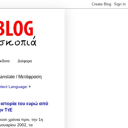
κδοτα
Διάφορα
ranslate / Μετάφραση
elect Language
▼
 ιστορία του ευρώ από
ην ΤτΕ
κοσι χρόνια πριν, την 1η
νουαρίου 2002, τα