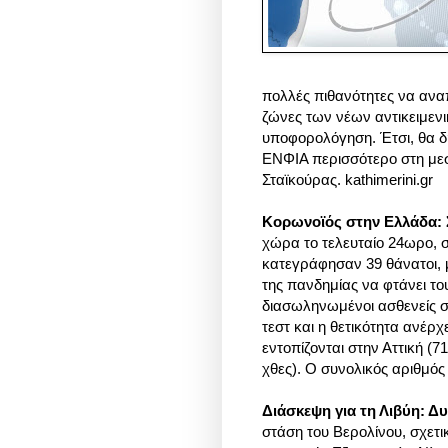
πολλές πιθανότητες να αν
ζώνες των νέων αντικειμεν
υποφορολόγηση.
Έτσι, θα δ
ΕΝΦΙΑ περισσότερο στη με
Σταϊκούρας. kathimerini.gr
Κορωνοϊός στην Ελλάδα: Σ
χώρα το τελευταίο 24ωρο, 
κατεγράφησαν 39 θάνατοι, 
της πανδημίας να φτάνει το
διασωληνωμένοι ασθενείς σ
τεστ και η θετικότητα ανέρ
εντοπίζονται στην Αττική (
χθες). Ο συνολικός αριθμό
Διάσκεψη για τη Λιβύη: Δ
στάση του Βερολίνου, σχετικ