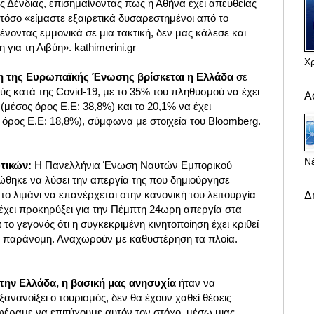
 Δένδιας, επισημαίνοντας πως η Αθήνα έχει απευθείας
τόσο «είμαστε εξαιρετικά δυσαρεστημένοι από το
ένοντας εμμονικά σε μια τακτική, δεν μας κάλεσε και
για τη Λιβύη». kathimerini.gr
Χ
ση της Ευρωπαϊκής Ένωσης βρίσκεται η Ελλάδα
σε
ύς κατά της Covid-19, με το 35% του πληθυσμού να έχει
Α
(μέσος όρος Ε.Ε: 38,8%) και το 20,1% να έχει
όρος Ε.Ε: 18,8%), σύμφωνα με στοιχεία του Bloomberg.
Νέ
υτικών:
Η Πανελλήνια Ένωση Ναυτών Εμπορικού
θηκε να λύσει την απεργία της που δημιούργησε
το λιμάνι να επανέρχεται στην κανονική του λειτουργία
Δ
ο έχει προκηρύξει για την Πέμπτη 24ωρη απεργία στα
το γεγονός ότι η συγκεκριμένη κινητοποίηση έχει κριθεί
ά παράνομη. Αναχωρούν με καθυστέρηση τα πλοία.
την Ελλάδα, η βασική μας ανησυχία
ήταν να
ξανανοίξει ο τουρισμός, δεν θα έχουν χαθεί θέσεις
φέραμε να επιτύχουμε αυτόν τον στόχο, μέσω μιας