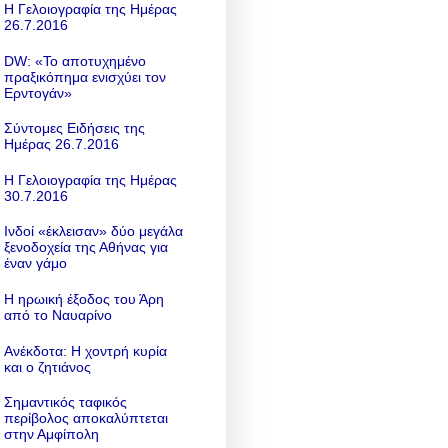
Η Γελοιογραφία της Ημέρας
26.7.2016
DW: «To αποτυχημένο
πραξικόπημα ενισχύει τον
Ερντογάν»
Σύντομες Ειδήσεις της
Ημέρας 26.7.2016
Η Γελοιογραφία της Ημέρας
30.7.2016
Ινδοί «έκλεισαν» δύο μεγάλα
ξενοδοχεία της Αθήνας για
έναν γάμο
Η ηρωική έξοδος του Άρη
από το Ναυαρίνο
Ανέκδοτα: Η χοντρή κυρία
και ο ζητιάνος
Σημαντικός ταφικός
περίβολος αποκαλύπτεται
στην Αμφίπολη