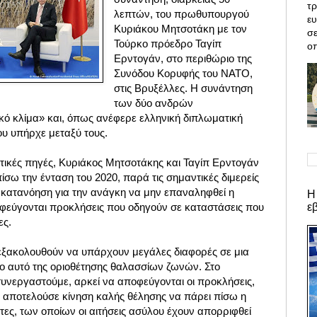
τρ
λεπτών, του πρωθυπουργού
ε
Κυριάκου Μητσοτάκη με τον
σε
Τούρκο πρόεδρο Ταγίπ
οπ
Ερντογάν, στο περιθώριο της
Συνόδου Κορυφής του ΝΑΤΟ,
στις Βρυξέλλες. Η συνάντηση
των δύο ανδρών
κό κλίμα» και, όπως ανέφερε ελληνική διπλωματική
υ υπήρχε μεταξύ τους.
ικές πηγές, Κυριάκος Μητσοτάκης και Ταγίπ Ερντογάν
ω την ένταση του 2020, παρά τις σημαντικές διμερείς
 κατανόηση για την ανάγκη να μην επαναληφθεί η
Η
ε
οφεύγονται προκλήσεις που οδηγούν σε καταστάσεις που
ες.
ι εξακολουθούν να υπάρχουν μεγάλες διαφορές σε μια
ο αυτό της οριοθέτησης θαλασσίων ζωνών. Στο
νεργαστούμε, αρκεί να αποφεύγονται οι προκλήσεις,
α αποτελούσε κίνηση καλής θέλησης να πάρει πίσω η
τες, των οποίων οι αιτήσεις ασύλου έχουν απορριφθεί