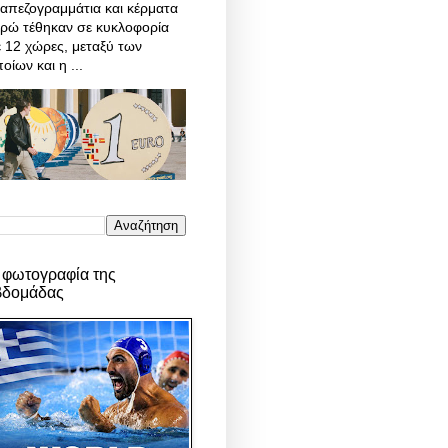
απεζογραμμάτια και κέρματα
υρώ τέθηκαν σε κυκλοφορία
 12 χώρες, μεταξύ των
οίων και η ...
 φωτογραφία της
βδομάδας