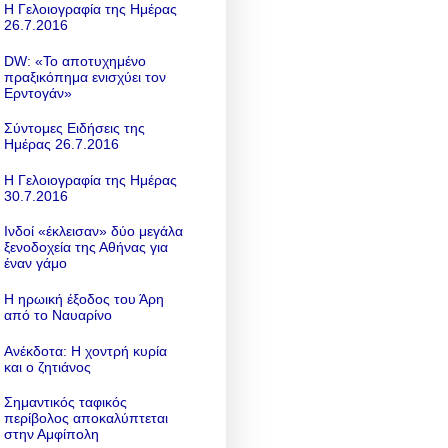
Η Γελοιογραφία της Ημέρας
26.7.2016
DW: «To αποτυχημένο
πραξικόπημα ενισχύει τον
Ερντογάν»
Σύντομες Ειδήσεις της
Ημέρας 26.7.2016
Η Γελοιογραφία της Ημέρας
30.7.2016
Ινδοί «έκλεισαν» δύο μεγάλα
ξενοδοχεία της Αθήνας για
έναν γάμο
Η ηρωική έξοδος του Άρη
από το Ναυαρίνο
Ανέκδοτα: Η χοντρή κυρία
και ο ζητιάνος
Σημαντικός ταφικός
περίβολος αποκαλύπτεται
στην Αμφίπολη