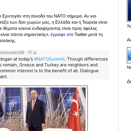
ο Ερντογάν στη σύνοδο του ΝΑΤΟ σήμερα. Αν και
ταξύ των δύο χωρών μας, η Ελλάδα και η Τουρκία είναι
Χ
σε θέματα κοινού ενδιαφέροντος είναι προς όφελος
 είναι πάντα σημαντικός»,
έγραψε στο
Twitter μετά τη
Α
σοτάκης.
ministerGR
·
11 ώ
dogan at today's 
#NATOSummit
. Though differences 
 remain, Greece and Turkey are neighbors and 
Νέ
mmon interest is to the benefit of all. Dialogue 
ant.
Δ