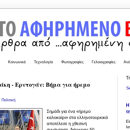
Κοινωνικά
Τεχνολογία
Φωτογραφίες
Γελοιογραφίες
Ανέ
T
κη - Ερντογάν: Βήμα για ήρεμο
S
:
Πολιτική
Η
τ
Σημάδι για ένα «ήρεμο
καλοκαίρι» στα ελληνοτουρκικά
Εί
αποτέλεσε η χθεσινή
Ια
συνάντηση, διάρκειας 50