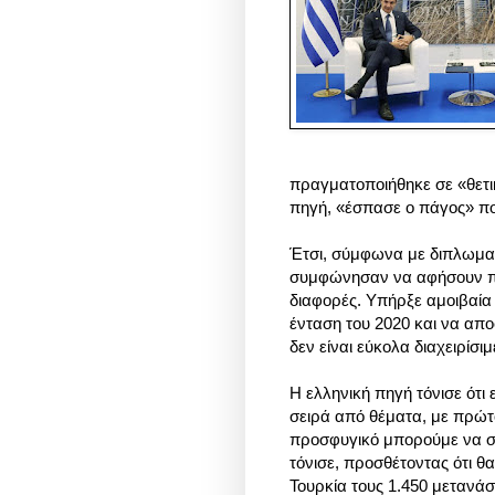
πραγματοποιήθηκε σε «θετι
πηγή, «έσπασε ο πάγος» πο
Έτσι, σύμφωνα με διπλωματ
συμφώνησαν να αφήσουν πίσ
διαφορές. Υπήρξε αμοιβαία
ένταση του 2020 και να απ
δεν είναι εύκολα διαχειρίσιμ
Η ελληνική πηγή τόνισε ότ
σειρά από θέματα, με πρώτ
προσφυγικό μπορούμε να συ
τόνισε, προσθέτοντας ότι θ
Τουρκία τους 1.450 μετανάσ