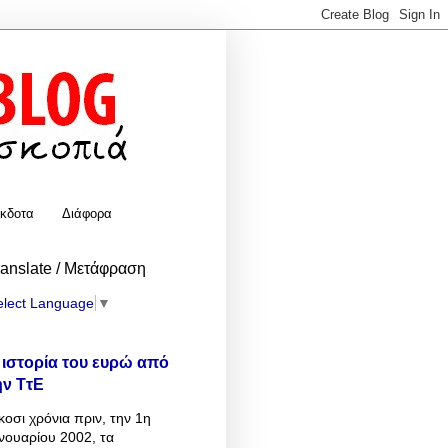
κδοτα
Διάφορα
ranslate / Μετάφραση
elect Language
▼
 ιστορία του ευρώ από
ην ΤτΕ
κοσι χρόνια πριν, την 1η
νουαρίου 2002, τα