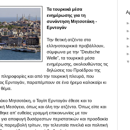
Τα τουρκικά μέσα
Α
ενημέρωσης για τη
συνάντηση Μητσοτάκη -
Ερντογάν
Την θετική ατζέντα στα
ελληνοτουρκικά προβάλλουν,
σύμφωνα με την "Deutsche
Welle", τα τουρκικά μέσα
ενημέρωσης, ακολουθώντας τις
δηλώσεις του Προέδρου της
ι πληροφορίες και από την τουρκική πλευρά, που
ος Ερντογάν, παραπέμπουν σε ένα ήρεμο καλοκαίρι κι
α θέμα.
ιάκο Μητσοτάκη, ο Ταγίπ Ερντογάν έθεσε και το
κή Μεσόγειο, όπως και όλη την ατζέντα. Όπως είπε και
θηκε απ' ευθείας γραμμή επικοινωνίας με τον
για αποφυγή δυσάρεστων περιστατικών και προσδοκία
ίς παρεμβολή τρίτων, την τελευταία πινελιά και πολιτική