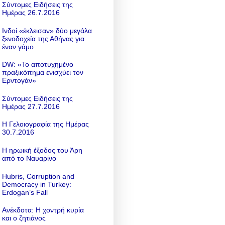
Σύντομες Ειδήσεις της
Ημέρας 26.7.2016
Ινδοί «έκλεισαν» δύο μεγάλα
ξενοδοχεία της Αθήνας για
έναν γάμο
DW: «To αποτυχημένο
πραξικόπημα ενισχύει τον
Ερντογάν»
Σύντομες Ειδήσεις της
Ημέρας 27.7.2016
Η Γελοιογραφία της Ημέρας
30.7.2016
Η ηρωική έξοδος του Άρη
από το Ναυαρίνο
Hubris, Corruption and
Democracy in Turkey:
Erdogan’s Fall
Ανέκδοτα: Η χοντρή κυρία
και ο ζητιάνος