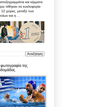
απεζογραμμάτια και κέρματα
υρώ τέθηκαν σε κυκλοφορία
 12 χώρες, μεταξύ των
οίων και η ...
 φωτογραφία της
βδομάδας