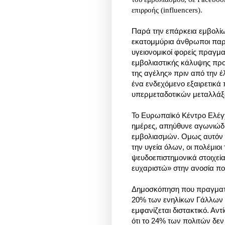
επιρροής (influencers).
Παρά την επάρκεια εμβολίω
εκατομμύρια άνθρωποι παρ
υγειονομικοί φορείς πραγμ
εμβολιαστικής κάλυψης προ
της αγέλης» πριν από την έ
ένα ενδεχόμενο εξαιρετικά
υπερμεταδοτικών μεταλλά
Το Ευρωπαϊκό Κέντρο Ελέγ
ημέρες, απηύθυνε αγωνιώδ
εμβολιασμών. Ομως αυτόν το
την υγεία όλων, οι πολέμιο
ψευδοεπιστημονικά στοιχεί
ευχαριστώ» στην ανοσία π
Δημοσκόπηση που πραγματοπο
20% των ενηλίκων Γάλλων α
εμφανίζεται διστακτικό. Αντ
ότι το 24% των πολιτών δεν 