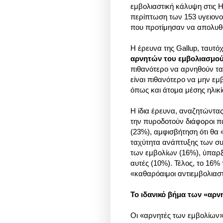
εμβολιαστική κάλυψη στις Η
περίπτωση των 153 υγειονο
που προτίμησαν να απολυθ
Η έρευνα της Gallup, ταυτ
αρνητών του εμβολιασμο
πιθανότερο να αρνηθούν τα
είναι πιθανότερο να μην εμ
όπως και άτομα μέσης ηλικ
Η ίδια έρευνα, αναζητώντα
την πυροδοτούν διάφοροι π
(23%), αμφισβήτηση ότι θα
ταχύτητα ανάπτυξης των συ
των εμβολίων (16%), ύπαρξη
αυτές (10%). Τέλος, το 16%
«καθαρόαιμοι αντιεμβολιασ
Το ιδανικό βήμα των
«αρν
Οι «αρνητές των εμβολίων