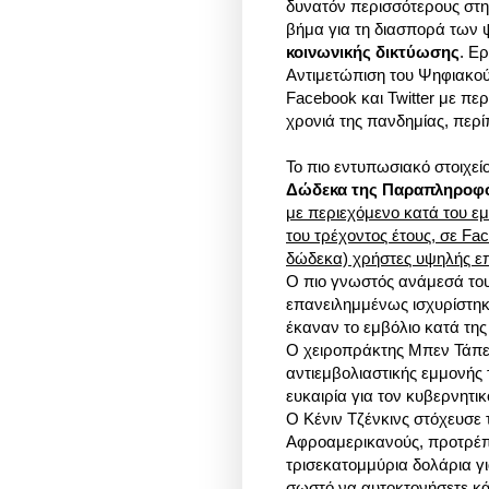
δυνατόν περισσότερους στη
βήμα για τη διασπορά των
κοινωνικής δικτύωσης
. Ε
Αντιμετώπιση του Ψηφιακού
Facebook και Twitter με π
χρονιά της πανδημίας, περ
Το πιο εντυπωσιακό στοιχε
Δώδεκα της Παραπληροφ
με περιεχόμενο κατά του ε
του τρέχοντος έτους, σε Fac
δώδεκα) χρήστες υψηλής επι
Ο πιο γνωστός ανάμεσά τους
επανειλημμένως ισχυρίστηκ
έκαναν το εμβόλιο κατά της
Ο χειροπράκτης Μπεν Τάπερ
αντιεμβολιαστικής εμμονής 
ευκαιρία για τον κυβερνητ
Ο Κένιν Τζένκινς στόχευσε
Αφροαμερικανούς, προτρέπ
τρισεκατομμύρια δολάρια γι
σωστό να αυτοκτονήσετε κά