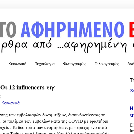
Κοινωνικά
Τεχνολογία
Φωτογραφίες
Γελοιογραφίες
Ανέ
T
ι 12 influencers της
S
ς
:
Κοινωνικά
Η
τ
νσης των εμβολιασμών δυναμιτίζουν, διακινδυνεύοντας τη
ν, οι πολέμιοι των εμβολίων κατά της COVID με εφαλτήριο
Εί
ιχεία. Τα δύο τρίτα των αναρτήσεων, με περιεχόμενο κατά
Ια
 και Twitter, αποδίδονται σε μόλις δώδεκα χρήστες υψηλής