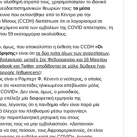
ν ολισθηρή ατραπό τους, χρησιμοποίησαν το ιδανικό
 ψευδοεπιστημονικών θεωριών τους:
τα μέσα
ρευνα που εκπονήθηκε από το Κέντρο για την
 Μίσους (CCDH) διαπίστωσε ότι οι λογαριασμοί σε
εριεχόμενο κατά των εμβολίων της COVID απέκτησαν, τη
ίπου 59 εκατομμύρια ακολούθους.
ίο, όμως, που αποκαλύπτει η έκθεση του CCDH «
Οι
όρησης
» είναι ότι
τα δύο τρίτα όλων των αναρτήσεων,
μβολιασμού, μεταξύ 1ης Φεβρουαρίου και 16 Μαρτίου
ebook και Twitter, αποδίδονται σε μόλις δώδεκα (ναι,
ρροής (influencers
):
 είναι ο Ρόμπερτ Φ. Κένεντι ο νεότερος, ο οποίος
ε ότι «εκατοντάδες ηλικιωμένοι απεβίωσαν μόλις
 COVID». Δεν είναι, όμως, ο μοναδικός.
 επέλεξε μία διαφορετική ερμηνεία της
του, λέγοντας ότι η πανδημία «δεν είναι παρά μία
ικό έλεγχο του πληθυσμού μέσω τυραννίας».
 την παραπλανητική ρητορική του στους
οντας τους να μην εμβολιαστούν. «Δαπανούν
α να σας πείσουν, τους Αφροαμερικανούς, ότι είναι
νοντας το εμβόλιο κατά της COVID», έγραψε.