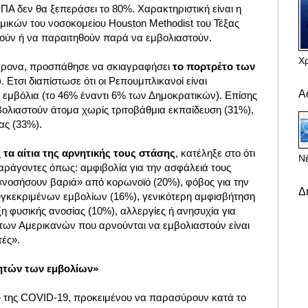
ΠΑ δεν θα ξεπεράσει το 80%. Χαρακτηριστική είναι η
μικών του νοσοκομείου Houston Methodist του Τέξας
ούν ή να παραιτηθούν παρά να εμβολιαστούν.
Χ
όχρονα, προσπάθησε να σκιαγραφήσει
το πορτρέτο των
ύ
. Ετσι διαπίστωσε ότι ο
ι Ρεπουμπλικανοί είναι
Α
 εμβόλια (το 46% έναντι 6% των Δημοκρατικών).
Επίσης
βολιαστούν άτομα χωρίς τριτοβάθμια εκπαίδευση (31%),
ίας (33%).
ς
τα αίτια της αρνητικής τους στάσης
, κατέληξε στο ότι
Νέ
αράγοντες όπως: αμφιβολία για την ασφάλειά τους
 «νοσήσουν βαριά» από κορωνοϊό (20%), φόβος για την
Δ
γκεκριμένων εμβολίων (16%), γενικότερη αμφισβήτηση
 φυσικής ανοσίας (10%), αλλεργίες ή ανησυχία για
 των Αμερικανών που αρνούνται να εμβολιαστούν είναι
τές».
ητών των εμβολίων»
» της COVID-19, προκειμένου να παρασύρουν κατά το