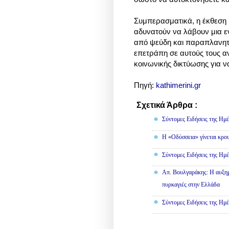
Συμπερασματικά, η έκθεση κ
αδυνατούν να λάβουν μια 
από ψεύδη και παραπλανητι
επετράπη σε αυτούς τους α
κοινωνικής δικτύωσης για να
Πηγή:
kathimerini.gr
Σχετικά Άρθρα :
Κοινωνικά
Σύντομες Ειδήσεις της Ημέ
Η «Οδύσσεια» γίνεται κρου
Σύντομες Ειδήσεις της Ημέ
Απ. Βουλγαράκης: Η αυξημ
πυρκαγιές στην Ελλάδα
Σύντομες Ειδήσεις της Ημέ