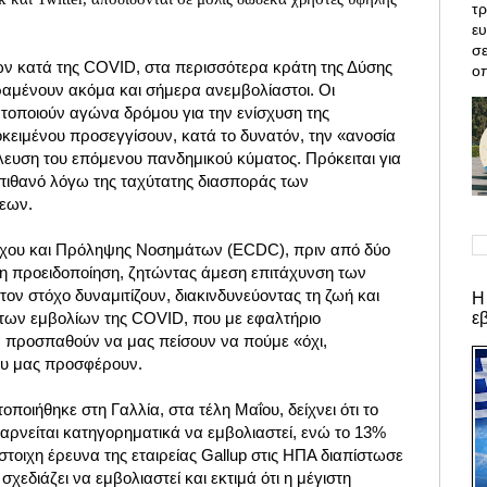
τρ
ε
σε
ν κατά της COVID, στα περισσότερα κράτη της Δύσης
οπ
αμένουν ακόμα και σήμερα ανεμβολίαστοι. Οι
ατοποιούν αγώνα δρόμου για την ενίσχυση της
κειμένου προσεγγίσουν, κατά το δυνατόν, την «ανοσία
λευση του επόμενου πανδημικού κύματος. Πρόκειται για
 πιθανό λόγω της ταχύτατης διασποράς των
ξεων.
χου και Πρόληψης Νοσημάτων (ECDC), πριν από δύο
η προειδοποίηση, ζητώντας άμεση επιτάχυνση των
ν στόχο δυναμιτίζουν, διακινδυνεύοντας τη ζωή και
Η
ε
ι των εμβολίων της COVID, που με εφαλτήριο
α προσπαθούν να μας πείσουν να πούμε «όχι,
ου μας προσφέρουν.
ιήθηκε στη Γαλλία, στα τέλη Μαΐου, δείχνει ότι το
ρνείται κατηγορηματικά να εμβολιαστεί, ενώ το 13%
ίστοιχη έρευνα της εταιρείας Gallup στις ΗΠΑ διαπίστωσε
σχεδιάζει να εμβολιαστεί και εκτιμά ότι η μέγιστη