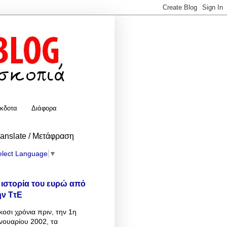
κδοτα
Διάφορα
ranslate / Μετάφραση
elect Language
▼
 ιστορία του ευρώ από
ην ΤτΕ
κοσι χρόνια πριν, την 1η
νουαρίου 2002, τα