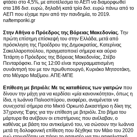
φτάσει στο 4,5%, με αποτέλεσμα το ΑΕΠ να διαμορφωθεί
στα 186 δισ. ευρώ, δηλαδή κατά τρία δισ. ευρώ πάνω από το
ΑΕΠ που είχαμε πριν από την πανδημία, το 2019.
naftemporiki.gr
Στην Αθήνα ο Πρόεδρος της Βόρειας Μακεδονίας
. Την
πρώτη επίσημη επίσκεψή του στην Ελλάδα, μετά από
πρόσκληση της Προέδρου της Δημοκρατίας, Κατερίνας
Σακελλαροπούλου, πραγματοποιεί σήμερα και αύριο
Τετάρτη ο Πρόεδρος της Βόρειας Μακεδονίας, Στέβο
Πενταρόφσκι. Για τις 12:00 είναι προγραμματισμένη
συνάντησή του με τον πρωθυπουργό, Κυριάκο Μητσοτάκη,
στο Μέγαρο Μαξίμου. ΑΠΕ-ΜΠΕ
Επίθεση με βιτριόλι: Με τις καταθέσεις των γιατρών
που
δίνουν την μάχη για να κερδίσει «μία κανονικότητα», όπως η
ίδια, η Ιωάννα Παλιοσπύρου, αναφέρει, αναμένεται να
συνεχιστεί σήμερα στο Μικτό Ορκωτό Δικαστήριο η δίκη της
37χρονης Έφης για την επίθεση με βιτριόλι. Στο βήμα του
μάρτυρα θα ανέβουν οι επιστήμονες που ανέλαβαν, ο
καθένας με βάση του αντικείμενό του, να σώσουν την Ιωάννα
μετά τη δολοφονική επίθεση που δέχθηκε τον Μάιο του 2020
ενώ ετοιμαζόταν να πάρει το ασανσέρ για την ασφαλιστική