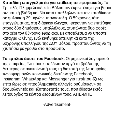
Καταδίκη επαγγελματία για επίθεση σε εφοριακούς.
Το
Τριμελές Πλημμελειοδικείο Βόλου τον έκρινε ένοχο για βαριά
σωματική βλάβη και βία κατά υπαλλήλων και τον καταδίκασε
σε φυλάκιση 29 μηνών με αναστολή. Ο 59χρονος τότε
επαγγελματίας, στη διάρκεια ελέγχου, φέρονταν να επιτέθηκε
στους δύο δημόσιους υπαλλήλους, χτυπώντας δυο φορές
στο χέρι τον 63χρονο εφοριακό, με αποτέλεσμα να υποστεί
κάταγμα ωλένης, ενώ κινήθηκε απειλητικά κατά της
60χρονης υπαλλήλου της ΔΟΥ Βόλου, προσπαθώντας να τη
χτυπήσει με γροθιά στο πρόσωπο,
Το «μπλακ άουτ» του Facebook.
Οι μηχανικοί λογισμικού
της εταιρείας Facebook απέδωσαν αργά το βράδυ της
Δευτέρας σε ανακοίνωσή τους τη διακοπή της λειτουργίας
των εφαρμογών κοινωνικής δικτύωσης Facebook,
Instagram, WhatsApp και Messenger για περίπου έξι ως
επτά ώρες σε «προβληματικές αλλαγές ρυθμίσεων» σε
δρομολογητές και εξυπηρετητές τους, που έθεσαν εκτός
λειτουργίας τα κέντρα δεδομένων τους. ΑΠΕ-ΜΠΕ
-Advertisement-