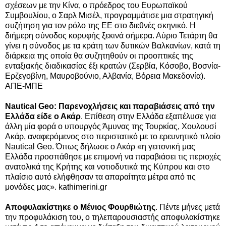
σχέσεων με την Κίνα, ο πρόεδρος του Ευρωπαϊκού
Συμβουλίου, ο Σαρλ Μισέλ, προγραμμάτισε μια στρατηγική
συζήτηση για τον ρόλο της ΕΕ στο διεθνές σκηνικό. Η
διήμερη σύνοδος κορυφής ξεκινά σήμερα. Αύριο Τετάρτη θα
γίνει η σύνοδος με τα κράτη των δυτικών Βαλκανίων, κατά τη
διάρκεια της οποία θα συζητηθούν οι προοπτικές της
ενταξιακής διαδικασίας έξι κρατών (Σερβία, Κόσοβο, Βοσνία-
Ερζεγοβίνη, Μαυροβούνιο, Αλβανία, Βόρεια Μακεδονία).
ΑΠΕ-ΜΠΕ
Nautical Geo: Παρενοχλήσεις και παραβιάσεις από την
Ελλάδα είδε ο Ακάρ
. Επίθεση στην Ελλάδα εξαπέλυσε για
άλλη μία φορά ο υπουργός Άμυνας της Τουρκίας, Χουλουσί
Ακάρ, αναφερόμενος στο περιστατικό με το ερευνητικό πλοίο
Nautical Geo. Όπως δήλωσε ο Ακάρ «η γειτονική μας
Ελλάδα προσπάθησε με επιμονή να παραβιάσει τις περιοχές
ανατολικά της Κρήτης και νοτιοδυτικά της Κύπρου και στο
πλαίσιο αυτό ελήφθησαν τα απαραίτητα μέτρα από τις
μονάδες μας». kathimerini.gr
Αποφυλακίστηκε ο Μένιος Φουρθιώτης
. Πέντε μήνες μετά
την προφυλάκιση του, ο τηλεπαρουσιαστής αποφυλακίστηκε