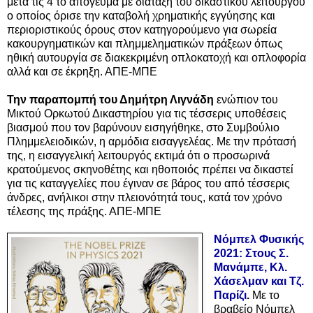
μετά τις 4 το απόγευμα με διάταξη του δικαστικού λειτουργού
ο οποίος όρισε την καταβολή χρηματικής εγγύησης και
περιοριστικούς όρους στον κατηγορούμενο για σωρεία
κακουργηματικών και πλημμεληματικών πράξεων όπως
ηθική αυτουργία σε διακεκριμένη οπλοκατοχή και οπλοφορία
αλλά και σε έκρηξη. ΑΠΕ-ΜΠΕ
Την παραπομπή του Δημήτρη Λιγνάδη
ενώπιον του
Μικτού Ορκωτού Δικαστηρίου για τις τέσσερις υποθέσεις
βιασμού που τον βαρύνουν εισηγήθηκε, στο Συμβούλιο
Πλημμελειοδικών, η αρμόδια εισαγγελέας. Με την πρότασή
της, η εισαγγελική λειτουργός εκτιμά ότι ο προσωρινά
κρατούμενος σκηνοθέτης και ηθοποιός πρέπει να δικαστεί
για τις καταγγελίες που έγιναν σε βάρος του από τέσσερις
άνδρες, ανήλικοι στην πλειονότητά τους, κατά τον χρόνο
τέλεσης της πράξης. ΑΠΕ-ΜΠΕ
Νόμπελ Φυσικής
2021: Στους Σ.
Μανάμπε, Κλ.
Χάσελμαν και Τζ.
Παρίζι
.
Με το
βραβείο Νόμπελ