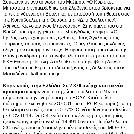
Σύμφωνα με ανακοίνωση του Μαξίμου, «Ο Κυριάκος
Μητσοτάκης ενημερώθηκε στη Σλοβενία όπου βρίσκεται, για
τα τεκταινόμενα στη Βουλή και με απόφασή του τίθεται εκτός
της Κοινοβουλευτικής Ομάδας της ΝΔ, ο βουλευτής Α’
Αθήνας, Κωνσταντίνος Μπογδάνος». Στην ομιλία του στη
Βουλή που προηγήθηκε, ο κ. Μπογδάνος ανέφερε: «Ο
Γριβας ελεγε εχουμε τρεις εχθρούς. Τους Άγγλους, τους
τούρκους και τους κομμουνιστές.
Ο μεγαλύτερος κίνδυνος
ελεγε ηταν οι κομμουνιστές». Η φράση αυτή προκάλεσε την
έντονη αντίδραση του κοινοβουλευτικού εκπροσώπου του
ΚΚΕ Θανάση Παφίλη. Ακολούθησε η παρέμβαση Δένδια,
που έκλεισε το θέμα, αποδοκιμάζοντας τις δήλωσεις του κ.
Μπογδάνου. kathimerini.gr
Κορωνοϊός στην Ελλάδα: Σε 2.876 ανέρχονται τα νέα
κρούσματα
κορωνοϊού στη χώρα το τελευταίο 24ωρο,
σύμφωνα με την ενημέρωση του ΕΟΔΥ. Κατά το ίδιο
διάστημα, διενεργήθηκαν 370.311 τεστ (PCR και rapid), με τη
θετικότητα να ανέρχεται σε 0,77%. Οι νέοι θάνατοι ασθενών
με COVID-19 είναι 34, ενώ από την έναρξη της επιδημίας
έχουν καταγραφεί συνολικά 14.991 θάνατοι. Παράλληλα, σε
334 ανέρχονται οι διασωληνωμένοι ασθενείς στις ΜΕΘ. Ο
συνολικός αριθμός των κρουσμάτων ανέρχεται σε 666.517.