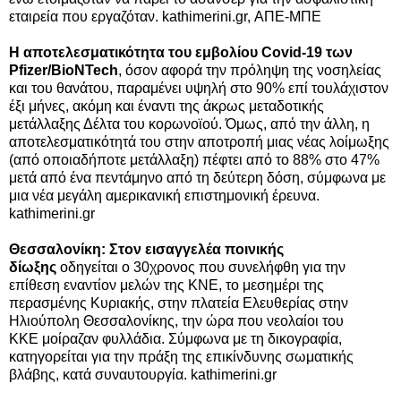
εταιρεία που εργαζόταν. kathimerini.gr, ΑΠΕ-ΜΠΕ
Η αποτελεσματικότητα του εμβολίου Covid-19 των
Pfizer/BioNTech
, όσον αφορά την πρόληψη της νοσηλείας
και του θανάτου, παραμένει υψηλή στο 90% επί τουλάχιστον
έξι μήνες, ακόμη και έναντι της άκρως μεταδοτικής
μετάλλαξης Δέλτα του κορωνοϊού. Όμως, από την άλλη, η
αποτελεσματικότητά του στην αποτροπή μιας νέας λοίμωξης
(από οποιαδήποτε μετάλλαξη) πέφτει από το 88% στο 47%
μετά από ένα πεντάμηνο από τη δεύτερη δόση, σύμφωνα με
μια νέα μεγάλη αμερικανική επιστημονική έρευνα.
kathimerini.gr
Θεσσαλονίκη: Στον εισαγγελέα ποινικής
δίωξης
οδηγείται ο 30χρονος που συνελήφθη για
την
επίθεση
εναντίον μελών της ΚΝΕ, το μεσημέρι της
περασμένης Κυριακής, στην πλατεία Ελευθερίας στην
Ηλιούπολη Θεσσαλονίκης, την ώρα που
νεολαίοι του
ΚΚΕ
μοίραζαν φυλλάδια. Σύμφωνα με τη δικογραφία,
κατηγορείται για την πράξη της επικίνδυνης σωματικής
βλάβης, κατά συναυτουργία. kathimerini.gr