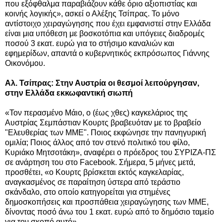
που εξόφθαλμα παραβιάζουν κάθε όριο αξιοπιστίας και
κοινής λογικής», ασκεί ο Αλέξης Τσίπρας. Το μόνο
αντίστοιχο χειραγώγησης που έχει εμφανιστεί στην Ελλάδα
είναι μια υπόθεση με βοσκοτόπια και υπόγειες διαδρομές
ποσού 3 εκατ. ευρώ για το στήσιμο καναλιών και
εφημερίδων, απαντά ο κυβερνητικός εκπρόσωπος Γιάννης
Οικονόμου.
Αλ. Τσίπρας: Στην Αυστρία οι θεσμοί λειτούργησαν,
στην Ελλάδα εκκωφαντική σιωπή
«Τον περασμένο Μάιο, ο (έως χθες) καγκελάριος της
Αυστρίας Σεμπάστιαν Κουρτς βραβευόταν με το βραβείο
"Ελευθερίας των ΜΜΕ". Ποιος εκφώνησε την πανηγυρική
ομιλία; Ποιος άλλος από τον στενό πολιτικό του φίλο,
Κυριάκο Μητσοτάκη», αναφέρει ο πρόεδρος του ΣΥΡΙΖΑ-ΠΣ
σε ανάρτηση του στο Facebook. Σήμερα, 5 μήνες μετά,
προσθέτει, «ο Κουρτς βρίσκεται εκτός καγκελαρίας,
αναγκασμένος σε παραίτηση ύστερα από τεράστιο
σκάνδαλο, στο οποίο κατηγορείται για στημένες
δημοσκοπήσεις και προσπάθεια χειραγώγησης των ΜΜΕ,
δίνοντας ποσό άνω του 1 εκατ. ευρώ από το δημόσιο ταμείο
για τον σκοπό αυτό».