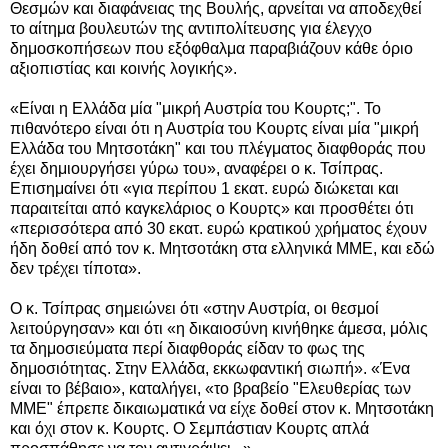
Θεσμών και διαφάνειας της Βουλής, αρνείται να αποδεχθεί
το αίτημα βουλευτών της αντιπολίτευσης για έλεγχο
δημοσκοπήσεων που εξόφθαλμα παραβιάζουν κάθε όριο
αξιοπιστίας και κοινής λογικής».
«Είναι η Ελλάδα μία "μικρή Αυστρία του Κουρτς;". Το
πιθανότερο είναι ότι η Αυστρία του Κουρτς είναι μία "μικρή
Ελλάδα του Μητσοτάκη" και του πλέγματος διαφθοράς που
έχει δημιουργήσει γύρω του», αναφέρει ο κ. Τσίπρας.
Επισημαίνει ότι «για περίπου 1 εκατ. ευρώ διώκεται και
παραιτείται από καγκελάριος ο Κουρτς» και προσθέτει ότι
«περισσότερα από 30 εκατ. ευρώ κρατικού χρήματος έχουν
ήδη δοθεί από τον κ. Μητσοτάκη στα ελληνικά ΜΜΕ, και εδώ
δεν τρέχει τίποτα».
Ο κ. Τσίπρας σημειώνει ότι «στην Αυστρία, οι θεσμοί
λειτούργησαν» και ότι «η δικαιοσύνη κινήθηκε άμεσα, μόλις
τα δημοσιεύματα περί διαφθοράς είδαν το φως της
δημοσιότητας. Στην Ελλάδα, εκκωφαντική σιωπή». «Ένα
είναι το βέβαιο», καταλήγει, «το βραβείο "Ελευθερίας των
ΜΜΕ" έπρεπε δικαιωματικά να είχε δοθεί στον κ. Μητσοτάκη
και όχι στον κ. Κουρτς. Ο Σεμπάστιαν Κουρτς απλά