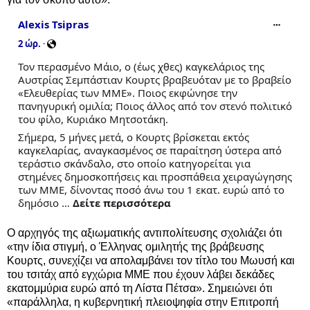
Alexis Tsipras
2 ώρ.
·
Τον περασμένο Μάιο, ο (έως χθες) καγκελάριος της 
Αυστρίας Σεμπάστιαν Κουρτς βραβευόταν με το βραβείο 
«Ελευθερίας των ΜΜΕ». Ποιος εκφώνησε την 
πανηγυρική ομιλία; Ποιος άλλος από τον στενό πολιτικό 
του φίλο, Κυριάκο Μητσοτάκη. 
Σήμερα, 5 μήνες μετά, ο Κουρτς βρίσκεται εκτός 
καγκελαρίας, αναγκασμένος σε παραίτηση ύστερα από 
τεράστιο σκάνδαλο, στο οποίο κατηγορείται για 
στημένες δημοσκοπήσεις και προσπάθεια χειραγώγησης 
των ΜΜΕ, δίνοντας ποσό άνω του 1 εκατ. ευρώ από το 
δημόσιο … 
Δείτε περισσότερα
Ο αρχηγός της αξιωματικής αντιπολίτευσης σχολιάζει ότι
«την ίδια στιγμή, ο Έλληνας ομιλητής της βράβευσης
Κουρτς, συνεχίζει να απολαμβάνει τον τίτλο του Μωυσή και
του τσιτάχ από εγχώρια ΜΜΕ που έχουν λάβει δεκάδες
εκατομμύρια ευρώ από τη Λίστα Πέτσα». Σημειώνει ότι
«παράλληλα, η κυβερνητική πλειοψηφία στην Επιτροπή