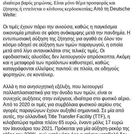
ιδιαίτερα βαρύς χειμώνας. Είναι μόνο θέμα προσφοράς και
ζήτησης ή εντείνεται ο κίνδυνος κερδοσκοπίας;
Από τη Deutsche
Welle:
Οι τιμές έχουν πάρει την ανιούσα, καθώς η παγκόσμια
οικονομία μπαίνει σε φάση ανάκαμψης μετά την πανδημία.
Η
εντυπωσιακή αύξηση της ζήτησης για αγαθά σε όλον τον
κόσμο οδηγεί σε αύξηση των τιμών παραγωγού, η οποία
μετά από λίγο αντανακλάται στις τελικές τιμές. Οι
εφοδιαστικές αλυσίδες δεν λειτουργούν απρόσκοπτα. Ακόμη
και η μεταφορά των προϊόντων καθυστερεί, καθώς
καταγράφονται ελλείψεις παντού: σε πλοία, σε οδηγούς
φορτηγών, σε κοντέινερ.
Αλλά η πιο ανησυχητική εξέλιξη, που λειτουργεί
πολλαπλασιαστικά για την άνοδο των τιμών, είναι οι
συνεχείς αυξήσεις στην ενέργεια, ιδιαίτερα στο φυσικό αέριο.
Από το 2020 οι τιμές για συμβόλαια φυσικού αερίου στις
αγορές παραγώγων έχουν αυξηθεί σημαντικά. Σε μία από
αυτές, την ολλανδική Title Transfer Facility (TTF), η
κιλοβατώρα τιμάται πλέον 65 ευρώ, έναντι μόλις 17 ευρώ
τον Ιανουάριο του 2021. Πρόκειται για μία αύξηση-ρεκόρ της