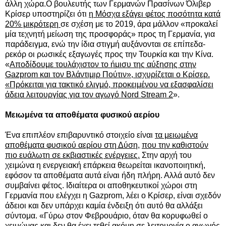
άλλη χώρα.Ο βουλευτής των Γερμανών Πρασίνων Όλιβερ
Κρίσερ υποστηρίζει ότι
η Μόσχα εξάγει φέτος ποσότητα κατά
20% μικρότερη
σε σχέση με το 2019, άρα μάλλον «προκαλεί
μία τεχνητή μείωση της προσφοράς» προς τη Γερμανία, για
παράδειγμα, ενώ την ίδια στιγμή αυξάνονται σε επίπεδα-
ρεκόρ οι ρωσικές εξαγωγές προς την Τουρκία και την Κίνα.
«
Αποδίδουμε τουλάχιστον το ήμισυ της αύξησης στην
Gazprom και τον Βλάντιμιρ Πούτιν», ισχυρίζεται ο Κρίσερ.
«Πρόκειται για τακτικό ελιγμό, προκειμένου να εξασφαλίσει
άδεια λειτουργίας για τον αγωγό Nord Stream 2
».
Μειωμένα τα αποθέματα φυσικού αερίου
Ένα επιπλέον επιβαρυντικό στοιχείο είναι
τα μειωμένα
αποθέματα φυσικού αερίου στη Δύση,
που την καθιστούν
πιο ευάλωτη σε εκβιαστικές ενέργειες.
Στην αρχή του
χειμώνα η ενεργειακή επάρκεια θεωρείται ικανοποιητική,
εφόσον τα αποθέματα αυτά είναι ήδη πλήρη. Αλλά αυτό δεν
συμβαίνει φέτος. Ιδιαίτερα οι αποθηκευτικοί χώροι στη
Γερμανία που ελέγχει η Gazprom, λέει ο Κρίσερ, είναι σχεδόν
άδειοι και δεν υπάρχει καμία ένδειξη ότι αυτό θα αλλάξει
σύντομα. «Γύρω στον Φεβρουάριο, όταν θα κορυφωθεί ο
χειμώνας και δεν θα έχει τεθεί ακόμη σε λειτουργία ο αγωγός