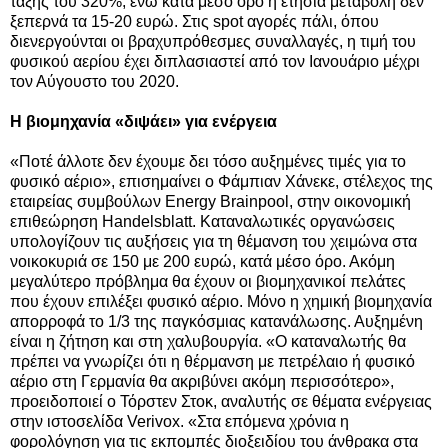
τάξης του 320%, ενώ κατά μέσο όρο η ετήσια μεταβολή δεν
ξεπερνά τα 15-20 ευρώ. Στις spot αγορές πάλι, όπου
διενεργούνται οι βραχυπρόθεσμες συναλλαγές, η τιμή του
φυσικού αερίου έχει διπλασιαστεί από τον Ιανουάριο μέχρι
τον Αύγουστο του 2020.
Η βιομηχανία «διψάει» για ενέργεια
«Ποτέ άλλοτε δεν έχουμε δει τόσο αυξημένες τιμές για το
φυσικό αέριο», επισημαίνει ο Φάμπιαν Χάνεκε, στέλεχος της
εταιρείας συμβούλων Energy Brainpool, στην οικονομική
επιθεώρηση Handelsblatt. Καταναλωτικές οργανώσεις
υπολογίζουν τις αυξήσεις για τη θέμανση του χειμώνα στα
νοικοκυριά σε 150 με 200 ευρώ, κατά μέσο όρο. Ακόμη
μεγαλύτερο πρόβλημα θα έχουν οι βιομηχανικοί πελάτες
που έχουν επιλέξει φυσικό αέριο. Μόνο η χημική βιομηχανία
απορροφά το 1/3 της παγκόσμιας κατανάλωσης. Αυξημένη
είναι η ζήτηση και στη χαλυβουργία. «Ο καταναλωτής θα
πρέπει να γνωρίζει ότι η θέρμανση με πετρέλαιο ή φυσικό
αέριο στη Γερμανία θα ακριβύνει ακόμη περισσότερο»,
προειδοποιεί ο Τόρστεν Στοκ, αναλυτής σε θέματα ενέργειας
στην ιστοσελίδα Verivox. «Στα επόμενα χρόνια η
φορολόγηση για τις εκπομπές διοξειδίου του άνθρακα στα