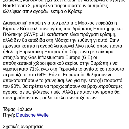
Nordstream 2, μπορεί να παρουσιαστούν οι πρώτες
ελλείψεις στην αγορά», εκτιμά ο Κρίσερ.
Διαφορετική άποψη για τον ρόλο της Μόσχας εκφράζει η
Κίρστεν Βέστφαλ, συνεργάτις του Ιδρύματος Επιστήμης και
Πολιτικής (SWP): «Η κατάσταση είναι πράγματι κρίσιμη,
αλλά δεν θα απέδιδα στη Μόσχα την ευθύνη γι αυτό. Στην
πραγματικότητα η αγορά λειτουργεί λίγο πολύ όπως πάντα
ήθελε η Ευρωπαϊκή Επιτροπή». Σύμφωνα με επίκαιρα
στοιχεία της Gas Infrasturcture Europe (GIE) οι
αποθηκευτικοί χώροι φυσικού αερίου στην Ευρώπη είναι
γεμάτοι κατά 71%, ενώ στη Γερμανία το αντίστοιχο ποσοστό
περιορίζεται στο 64%. Εάν οι Ευρωπαίοι θελήσουν να
αποκαταστήσουν το (συνηθισμένο για την εποχή) ποσοστό
του 90%, θα πρέπει να προχωρήσουν σε βραχυπρόθεσμες
αγορές, σε υψηλότερες τιμές. Αλλά με αυτόν τον τρόπο θα
συντηρούσαν τον φαύλο κύκλο των αυξήσεων...
Τόμας Κόλμαν
Πηγή:
Deutsche Welle
Σχετικές αναρτήσεις: