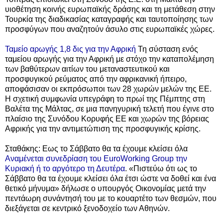
υιοθέτηση κοινής ευρωπαϊκής δράσης και τη μετάθεση στην
Τουρκία της διαδικασίας καταγραφής και ταυτοποίησης των
προσφύγων που αναζητούν άσυλο στις ευρωπαϊκές χώρες.
Ταμείο αρωγής 1,8 δις για την Αφρική
Τη σύσταση ενός
ταμείου αρωγής για την Αφρική με στόχο την καταπολέμηση
των βαθύτερων αιτίων του μεταναστευτικού και
προσφυγικού ρεύματος από την αφρικανική ήπειρο,
αποφάσισαν οι εκπρόσωποι των 28 χωρών μελών της ΕΕ.
Η σχετική συμφωνία υπεγράφη το πρωί της Πέμπτης στη
Βαλέτα της Μάλτας, σε μια πανηγυρική τελετή που έγινε στο
πλαίσιο της Συνόδου Κορυφής ΕΕ και χωρών της βόρειας
Αφρικής για την αντιμετώπιση της προσφυγικής κρίσης.
Σταθάκης: Εως το Σάββατο θα τα έχουμε κλείσει όλα
Αναμένεται συνεδρίαση του EuroWorking Group την
Κυριακή ή το αργότερο τη Δευτέρα
. «Πιστεύω ότι ως το
Σάββατο θα τα έχουμε κλείσει όλα έτσι ώστε να δοθεί και ένα
θετικό μήνυμα» δήλωσε ο υπουργός Οικονομίας μετά την
πεντάωρη συνάντησή του με το κουαρτέτο των θεσμών, που
διεξάγεται σε κεντρικό ξενοδοχείο των Αθηνών.