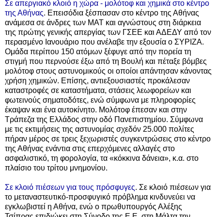
Σε απεργιακό κλοιό η χώρα - μολότοφ και χημικά στο κέντρο
της Αθήνας
. Επεισόδια ξέσπασαν στο κέντρο της Αθήνας
ανάμεσα σε άνδρες των ΜΑΤ και αγνώστους στη διάρκεια
της πρώτης γενικής απεργίας των ΓΣΕΕ και ΑΔΕΔΥ από τον
περασμένο Ιανουάριο που ανέλαβε την εξουσία ο ΣΥΡΙΖΑ.
Ομάδα περίπου 150 ατόμων ξέφυγε από την πορεία τη
στιγμή που περνούσε έξω από τη Βουλή και πέταξε βόμβες
μολότοφ στους αστυνομικούς οι οποίοι απάντησαν κάνοντας
χρήση χημικών. Επίσης, αντιεξουσιαστές προκάλεσαν
καταστροφές σε καταστήματα, στάσεις λεωφορείων και
φωτεινούς σηματοδότες, ενώ σύμφωνα με πληροφορίες
έκαψαν και ένα αυτοκίνητο. Μολότοφ έπεσαν και στην
Τράπεζα της Ελλάδος στην οδό Πανεπιστημίου. Σύμφωνα
με τις εκτιμήσεις της αστυνομίας σχεδόν 25.000 πολίτες
πήραν μέρος σε τρεις ξεχωριστές συγκεντρώσεις στο κέντρο
της Αθήνας ενάντια στις επερχόμενες αλλαγές στο
ασφαλιστικό, τη φορολογία, τα «κόκκινα δάνεια», κ.α. στο
πλαίσιο του τρίτου μνημονίου.
Σε κλοιό πιέσεων για τους πρόσφυγες
. Σε κλοιό πιέσεων για
το μεταναστευτικό-προσφυγικό πρόβλημα κινδυνεύει να
εγκλωβιστεί η Αθήνα, ενώ ο πρωθυπουργός Αλέξης
Τσίπρας επιδιώκει στη Σύνοδο της Ε.Ε. στη Μάλτα την