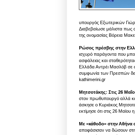
υπουργός Εξωτερικών Γιώρ
Διαβεβαίωσε μάλιστα πως α
της ονομασίας Βόρεια Μακ
Ρώσος πρέσβης στην Ελλά
ισχυρό παράγοντα που μπορ
ασφάλειας και σταθερότητ
Ελλάδα Αντρέι Μασλόβ σε σ
συμφωνία των Πρεσπών δεν 
kathimerini.gr
Μητσοτάκης: Στις 26 Μαΐο
στον πρωθυπουργό αλλά κ
άσκησε ο Κυριάκος Μητσοτάκ
εκτίμησε ότι στις 26 Μαϊου η
Με «κάθοδο» στην Αθήνα α
αποφάσισαν να δώσουν στην