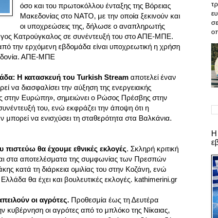
τρ
όσο και του πρωτοκόλλου ένταξης της Βόρειας
ε
Μακεδονίας στο ΝΑΤΟ, με την οποία ξεκινούν και
σε
οι υποχρεώσεις της, δήλωσε ο αναπληρωτής
οπ
γος Κατρούγκαλος σε συνέντευξή του στο ΑΠΕ-ΜΠΕ.
πό την ερχόμενη εβδομάδα είναι υποχρεωτική η χρήση
εδονία. ΑΠΕ-ΜΠΕ
δα: Η κατασκευή του Turkish Stream
αποτελεί έναν
εί να διασφαλίσει την αύξηση της ενεργειακής
ας στην Ευρώπη», σημειώνει ο Ρώσος Πρέσβης στην
υνέντευξή του, ενώ εκφράζει την άποψη ότι η
μπορεί να ενισχύσει τη σταθερότητα στα Βαλκάνια.
Η
ε
υ πιστεύω θα έχουμε εθνικές εκλογές
. Σκληρή κριτική
αι στα αποτελέσματα της συμφωνίας των Πρεσπών
ης κατά τη διάρκεια ομιλίας του στην Κοζάνη, ενώ
 Ελλάδα θα έχει και βουλευτικές εκλογές. kathimerini.gr
πειλούν οι αγρότες.
Προθεσμία έως τη Δευτέρα
 κυβέρνηση οι αγρότες από το μπλόκο της Νίκαιας,