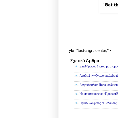
yle="text-align: center;">
Σχετικά Άρθρα :
Διάφορα
Σπινθήρες σε δίκτυο με ανεμο
Aνάδειξη γιγάντιου απολιθωμ
Λαγοκέφαλος: Πόσο κινδυνεύο
Νομισματοκοπείο: «Προσωπίδ
Ηρθαν και φέτος οι μέδουσες