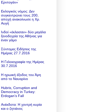
Ερντογάν»
Εκλογικός νόμος: Δεν
συγκεντρώνει τους 200,
αποχή ανακοίνωσε η Χρ.
Αυγή
Ινδοί «έκλεισαν» δύο μεγάλα
ξενοδοχεία της Αθήνας για
έναν γάμο
Σύντομες Ειδήσεις της
Ημέρας 27.7.2016
Η Γελοιογραφία της Ημέρας
30.7.2016
Η ηρωική έξοδος του Άρη
από το Ναυαρίνο
Hubris, Corruption and
Democracy in Turkey:
Erdogan’s Fall
Ανέκδοτα: Η χοντρή κυρία
και ο ζητιάνος