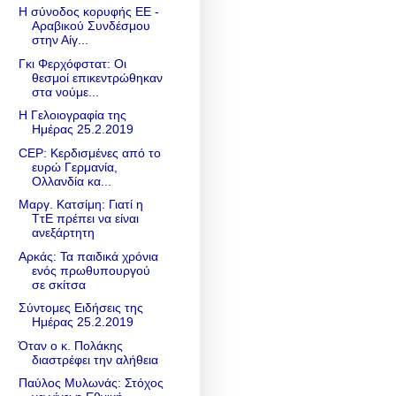
Η σύνοδος κορυφής ΕΕ -
Αραβικού Συνδέσμου
στην Αίγ...
Γκι Φερχόφστατ: Οι
θεσμοί επικεντρώθηκαν
στα νούμε...
Η Γελοιογραφία της
Ημέρας 25.2.2019
CEP: Κερδισμένες από το
ευρώ Γερμανία,
Ολλανδία κα...
Μαργ. Κατσίμη: Γιατί η
ΤτΕ πρέπει να είναι
ανεξάρτητη
Αρκάς: Τα παιδικά χρόνια
ενός πρωθυπουργού
σε σκίτσα
Σύντομες Ειδήσεις της
Ημέρας 25.2.2019
Όταν ο κ. Πολάκης
διαστρέφει την αλήθεια
Παύλος Μυλωνάς: Στόχος