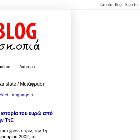
κδοτα
Διάφορα
ranslate / Μετάφραση
elect Language
▼
 ιστορία του ευρώ από
ην ΤτΕ
κοσι χρόνια πριν, την 1η
νουαρίου 2002, τα