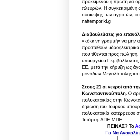
προκειμένου η πρώτη να ορ
πλευρών. Η συγκεκριμένη α
σύσκεψης των αγροτών, οι 
naftemporiki.g
Διαβουλεύσεις για επανάλη
«κόκκινη γραμμή» να μην αλ
προστεθούν υδροηλεκτρικά
που τίθενται προς πώληση, 
υπουργείου Περιβάλλοντος 
ΕΕ, μετά την κήρυξη ως άγ
μονάδων Μεγαλόπολης και Φ
Στους 21 οι νεκροί από τ
Κωνσταντινούπολη
. Ο αρ
πολυκατοικίας στην Κωνστ
δήλωση του Τούρκου υπουρ
πολυκατοικία κατέρρευσε σ
Τετάρτη. ΑΠΕ-ΜΠΕ
ΠΕΙΝΑΣ? Το
Α
Για
Να Ανακαλύ