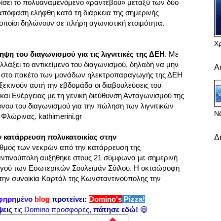
ίσει το πολυαναμενόμενο «ραντεβού» μεταξύ των δύο
πόφαση ελήφθη κατά τη διάρκεια της σημερινής
οποίοι δηλώνουν σε πλήρη αγωνιστική ετοιμότητα.
Χ
ψη του διαγωνισμού για τις λιγνιτικές της ΔΕΗ
. Με
λάξει το αντικείμενο του διαγωνισμού, δηλαδή να μην
Α
 στο πακέτο των μονάδων ηλεκτροπαραγωγής της ΔΕΗ
ξεκινούν αυτή την εβδομάδα οι διαβουλεύσεις του
και Ενέργειας με τη γενική διεύθυνση Ανταγωνισμού της
ονου του διαγωνισμού για την πώληση των λιγνιτικών
Νέ
λώρινας. kathimerini.gr
ην κατάρρευση πολυκατοικίας στην
Δ
ιθμός των νεκρών από την κατάρρευση της
αντινούπολη αυξήθηκε στους 21 σύμφωνα με σημερινή
γού των Εσωτερικών Σουλεϊμάν Σόιλου. Η οκταώροφη
την συνοικία Καρτάλ της Κωνσταντινούπολης την
φηρημένο
blog
προτείνει:
Domino's
Pizza!
ψεις
τις Domino προσφορές,
πάτησε εδώ!
😄