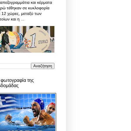
απεζογραμμάτια και κέρματα
υρώ τέθηκαν σε κυκλοφορία
 12 χώρες, μεταξύ των
οίων και η ...
 φωτογραφία της
βδομάδας