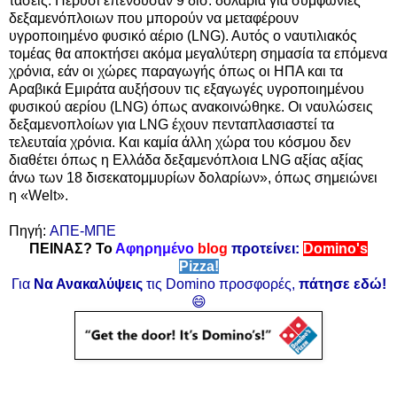
τάσεις: Πέρυσι επένδυσαν 9 δισ. δολάρια για συμφωνίες
δεξαμενόπλοιων που μπορούν να μεταφέρουν
υγροποιημένο φυσικό αέριο (LNG). Αυτός ο ναυτιλιακός
τομέας θα αποκτήσει ακόμα μεγαλύτερη σημασία τα επόμενα
χρόνια, εάν οι χώρες παραγωγής όπως οι ΗΠΑ και τα
Αραβικά Εμιράτα αυξήσουν τις εξαγωγές υγροποιημένου
φυσικού αερίου (LNG) όπως ανακοινώθηκε. Οι ναυλώσεις
δεξαμενοπλοίων για LNG έχουν πενταπλασιαστεί τα
τελευταία χρόνια. Και καμία άλλη χώρα του κόσμου δεν
διαθέτει όπως η Ελλάδα δεξαμενόπλοια LNG αξίας αξίας
άνω των 18 δισεκατομμυρίων δολαρίων», όπως σημειώνει
η «Welt».
Πηγή:
ΑΠΕ-ΜΠΕ
ΠΕΙΝΑΣ? Το
Αφηρημένο
blog
προτείνει:
Domino's
Pizza!
Για
Να Ανακαλύψεις
τις Domino προσφορές,
πάτησε εδώ!
😄