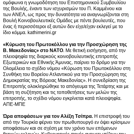
ομόφωνα η γνωμοδότηση του Επιστημονικού Συμβουλίου
της Βουλής, έναντι των ισχυρισμών του Π. Καμμένου και
των ΑΝΕΛ, ως προς την δυνατότητα να αναγνωρίζονται στη
Βουλή Κοινοβουλευτικές Ομάδες με πέντε βουλευτές, που
ένας ή περισσότεροι εξ αυτών δεν είχε/είχαν εκλεγεί με το
ίδιο κόμμα. kathimerini.gr
«Κύρωση του Πρωτοκόλλου για την Προσχώρηση της
Β. Μακεδονίας» στο ΝΑΤΟ
. Με θετική εισήγηση, από την
πλειοψηφία της διαρκούς κοινοβουλευτικής επιτροπής
Εξωτερικών και Εθνικής Άμυνας, παίρνει το δρόμο για την
Ολομέλεια το σχέδιο νόμου «Κύρωση του Πρωτοκόλλου στη
Συνθήκη του Βορείου Ατλαντικού για την Προσχώρηση της
Δημοκρατίας της Βόρειας Μακεδονίας». Η συνεδρίαση της
Επιτροπής ολοκληρώθηκε το απόγευμα της Τετάρτης και με
βάση τη συζήτηση και τις τοποθετήσεις των μελών της
επιτροπής, το σχέδιο νόμου εγκρίνεται κατά πλειοψηφία.
ΑΠΕ-ΜΠΕ
Ώρα αποφάσεων για τον Αλέξη Τσίπρα.
Η επιστροφή του
από την Τουρκία φέρνει τον πρωθυπουργό εν όψει κρίσιμων
αποφάσεων και σε σχέση με τον χρόνο των επόμενων