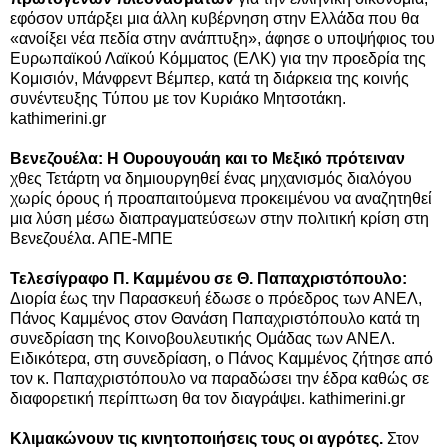
εφόσον υπάρξει μια άλλη κυβέρνηση στην Ελλάδα που θα
«ανοίξει νέα πεδία στην ανάπτυξη», άφησε ο υποψήφιος του
Ευρωπαϊκού Λαϊκού Κόμματος (ΕΛΚ) για την προεδρία της
Κομισιόν, Μάνφρεντ Βέμπερ, κατά τη διάρκεια της κοινής
συνέντευξης Τύπου με τον Κυριάκο Μητσοτάκη.
kathimerini.gr
Βενεζουέλα: Η Ουρουγουάη και το Μεξικό πρότειναν
χθες Τετάρτη να δημιουργηθεί ένας μηχανισμός διαλόγου
χωρίς όρους ή προαπαιτούμενα προκειμένου να αναζητηθεί
μια λύση μέσω διαπραγματεύσεων στην πολιτική κρίση στη
Βενεζουέλα. ΑΠΕ-ΜΠΕ
Τελεσίγραφο Π. Καμμένου σε Θ. Παπαχριστόπουλο:
Διορία έως την Παρασκευή έδωσε ο πρόεδρος των ΑΝΕΛ,
Πάνος Καμμένος στον Θανάση Παπαχριστόπουλο κατά τη
συνεδρίαση της Κοινοβουλευτικής Ομάδας των ΑΝΕΛ.
Ειδικότερα, στη συνεδρίαση, ο Πάνος Καμμένος ζήτησε από
τον κ. Παπαχριστόπουλο να παραδώσει την έδρα καθώς σε
διαφορετική περίπτωση θα τον διαγράψει. kathimerini.gr
Κλιμακώνουν τις κινητοποιήσεις τους οι αγρότες.
Στον