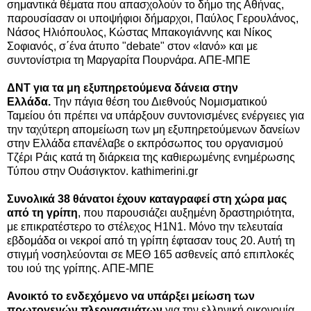
σημαντικά θέματα που απασχολούν το δήμο της Αθήνας,
παρουσίασαν οι υποψήφιοι δήμαρχοι, Παύλος Γερουλάνος,
Νάσος Ηλιόπουλος, Κώστας Μπακογιάννης και Νίκος
Σοφιανός, σ΄ένα άτυπο "debate" στον «Ιανό» και με
συντονίστρια τη Μαργαρίτα Πουρνάρα. ΑΠΕ-ΜΠΕ
ΔΝΤ για τα μη εξυπηρετούμενα δάνεια στην
Ελλάδα.
Την πάγια θέση του Διεθνούς Νομισματικού
Ταμείου ότι πρέπει να υπάρξουν συντονισμένες ενέργειες για
την ταχύτερη απομείωση των μη εξυπηρετούμενων δανείων
στην Ελλάδα επανέλαβε ο εκπρόσωπος του οργανισμού
Τζέρι Ράις κατά τη διάρκεια της καθιερωμένης ενημέρωσης
Τύπου στην Ουάσιγκτον.
kathimerini.gr
Συνολικά 38 θάνατοι έχουν καταγραφεί στη χώρα μας
από τη γρίπη
, που παρουσιάζει αυξημένη δραστηριότητα,
με επικρατέστερο το στέλεχος Η1Ν1. Mόνο την τελευταία
εβδομάδα οι νεκροί από τη γρίπη έφτασαν τους 20. Αυτή τη
στιγμή νοσηλεύονται σε ΜΕΘ 165 ασθενείς από επιπλοκές
του ιού της γρίπης. ΑΠΕ-ΜΠΕ
Ανοικτό το ενδεχόμενο να υπάρξει μείωση των
πρωτογενών πλεονασμάτων
για την ελληνική οικονομία,