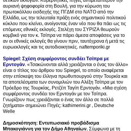
θετικών εκλογών. Κυβερνητικές πηγές αντιμετωπίζουν την
αυριανή ψηφοφορία στη Βουλή, για την κύρωση του
πρωτοκόλλου εισδοχής της ΠΓΔΜ στο ΝΑΤΟ από την
Ελλάδα, ως την τελευταία πράξη ενός σημαντικού πολιτικού
κύκλου που κλείνει, ανοίγοντας έναν νέο που θα πάει ως τις
επόμενες εθνικές εκλογές.
Στελέχη του ΣΥΡΙΖΑ θεωρούν
κομβικό για τον κ. Τσίπρα να πάρει άμεσα αποφάσεις για το
αν οι εθνικές εκλογές θα γίνουν πριν, ταυτόχρονα ή μετά τις
ευρωεκλογές και τις αυτοδιοικητικές.
naftemporiki.gr
Spiegel: Σχέση συμφέροντος συνδέει Τσίπρα με
Ερντογάν
. «Τσακώνονται αλλά χρειάζονται ο ένας τον άλλο»
είναι ο τίτλος του άρθρου του Spiegel, το οποίο αναφέρεται
στην επίσκεψη του έλληνα πρωθυπουργού στην Τουρκία και
τα αποτελέσματα των συνομιλιών του Αλέξη Τσίπρα με τον
Πρόεδρο της Τουρκίας, Ρετζέπ Ταγίπ Ερντογάν. «Μια σχέση
συμφέροντος συνδέει τον Ερντογάν με τον Τσίπρα.
Γνωρίζουν πως χρειάζονται ο ένας τον άλλο σε πολλά
ζητήματα» σημειώνει Πηγές: kathimerini.gr , Deutsche
Welle
Δημοσκόπηση: Εντυπωσιακό προβάδισμα
Μπακογιάννη για τον Δήμο Αθηναίων.
Σύμφωνα με τη