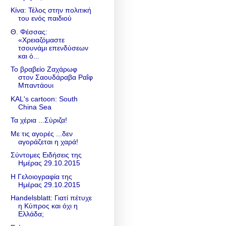
Κίνα: Τέλος στην πολιτική
του ενός παιδιού
Θ. Φέσσας:
«Χρειαζόμαστε
τσουνάμι επενδύσεων
και ό...
Το βραβείο Ζαχάρωφ
στον Σαουδάραβα Ραΐφ
Μπαντάουι
KAL's cartoon: South
China Sea
Τα χέρια ...Σύριζα!
Με τις αγορές ...δεν
αγοράζεται η χαρά!
Σύντομες Ειδήσεις της
Ημέρας 29.10.2015
Η Γελοιογραφία της
Ημέρας 29.10.2015
Handelsblatt: Γιατί πέτυχε
η Κύπρος και όχι η
Ελλάδα;