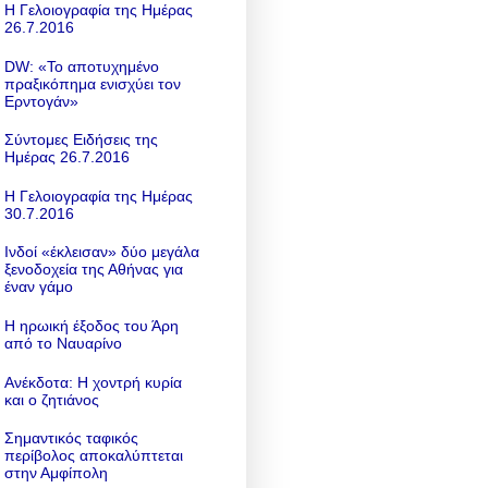
Η Γελοιογραφία της Ημέρας
26.7.2016
DW: «To αποτυχημένο
πραξικόπημα ενισχύει τον
Ερντογάν»
Σύντομες Ειδήσεις της
Ημέρας 26.7.2016
Η Γελοιογραφία της Ημέρας
30.7.2016
Ινδοί «έκλεισαν» δύο μεγάλα
ξενοδοχεία της Αθήνας για
έναν γάμο
Η ηρωική έξοδος του Άρη
από το Ναυαρίνο
Ανέκδοτα: Η χοντρή κυρία
και ο ζητιάνος
Σημαντικός ταφικός
περίβολος αποκαλύπτεται
στην Αμφίπολη