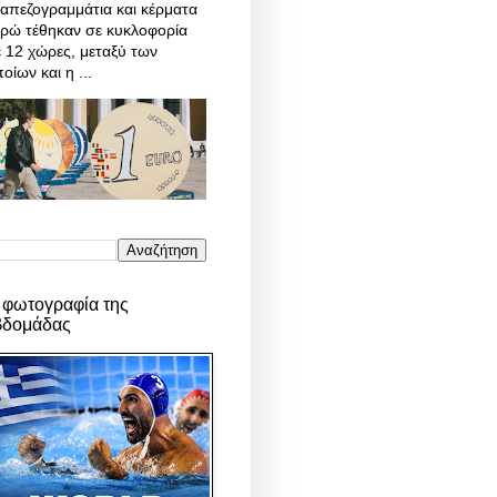
απεζογραμμάτια και κέρματα
υρώ τέθηκαν σε κυκλοφορία
 12 χώρες, μεταξύ των
οίων και η ...
 φωτογραφία της
βδομάδας