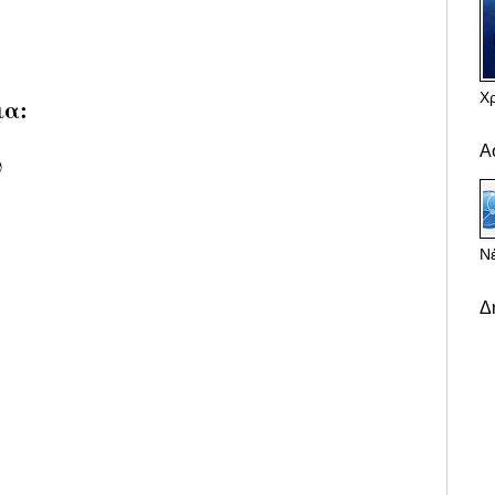
Χ
ια:
Α
υ
Νέ
Δ