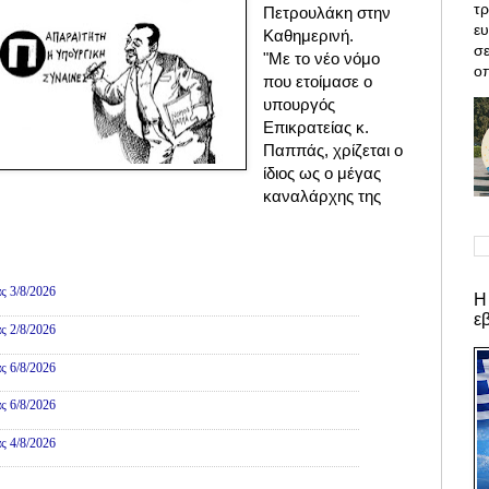
τρ
Πετρουλάκη στην
ε
Καθημερινή.
σε
"Με το νέο νόμο
οπ
που ετοίμασε ο
υπουργός
Επικρατείας κ.
Παππάς, χρίζεται ο
ίδιος ως ο μέγας
καναλάρχης της
ες
ς 3/8/2026
Η
ε
ς 2/8/2026
ς 6/8/2026
ς 6/8/2026
ς 4/8/2026