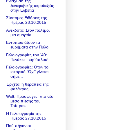
Ενίσχυση της
ξενοφοβικής ακροδεξιάς
στην Ελβετία
Σύντομες Ειδήσεις της
Ημέρας 28.10.2015
Ανέκδοτο: Στον πόλεμο,
μια αμαρτία
Εντυπωσιάζουν τα
ευρήματα στην Πύλο
Γελοιογραφίες του '40:
Πενάκια... εφ’ όπλου!
Γελοιογραφίες: Όταν το
ιστορικό "Όχι" γίνεται
σήμε...
Έρχεται η θεραπεία της
φαλάκρας;
Welt: Πρόσφυγες, «το νέο
μέσο πίεσης του
Τσίπρα»
Η Γελοιογραφία της
Ημέρας 27.10.2015
Πού πήγαν οι