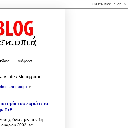
κδοτα
Διάφορα
ranslate / Μετάφραση
elect Language
▼
 ιστορία του ευρώ από
ην ΤτΕ
κοσι χρόνια πριν, την 1η
νουαρίου 2002, τα