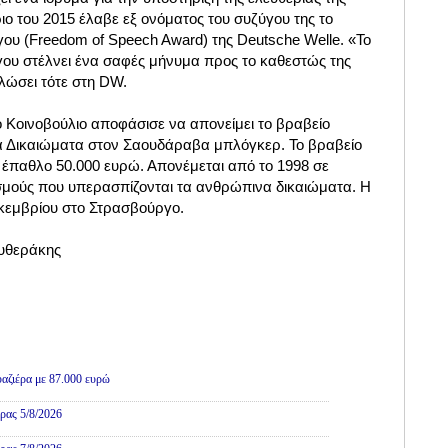
ο του 2015 έλαβε εξ ονόματος του συζύγου της το
ου (Freedom of Speech Award) της Deutsche Welle. «Το
γου στέλνει ένα σαφές μήνυμα προς το καθεστώς της
λώσει τότε στη DW.
 Κοινοβούλιο αποφάσισε να απονείμει το βραβείο
 Δικαιώματα στον Σαουδάραβα μπλόγκερ. Το βραβείο
 έπαθλο 50.000 ευρώ. Απονέμεται από το 1998 σε
μούς που υπερασπίζονται τα ανθρώπινα δικαιώματα. Η
εκεμβρίου στο Στρασβούργο.
ευθεράκης
αζιέρα με 87.000 ευρώ
ρας 5/8/2026