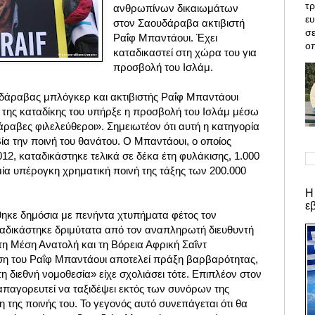
τρ
ανθρωπίνων δικαιωμάτων
ε
στον Σαουδάραβα ακτιβιστή
σε
Ραΐφ Μπαντάουι. Έχει
οπ
καταδικαστεί στη χώρα του για
προσβολή του Ισλάμ.
υδάραβας μπλόγκερ και ακτιβιστής Ραΐφ Μπαντάουι
ία της καταδίκης του υπήρξε η προσβολή του Ισλάμ μέσω
άραβες φιλελεύθεροι». Σημειωτέον ότι αυτή η κατηγορία
ία την ποινή του θανάτου. Ο Μπαντάουι, ο οποίος
012, καταδικάστηκε τελικά σε δέκα έτη φυλάκισης, 1.000
μία υπέρογκη χρηματική ποινή της τάξης των 200.000
Η
ε
θηκε δημόσια με πενήντα χτυπήματα φέτος τον
ταδικάστηκε δριμύτατα από τον αναπληρωτή διευθυντή
 τη Μέση Ανατολή και τη Βόρεια Αφρική Σαΐντ
η του Ραΐφ Μπαντάουι αποτελεί πράξη βαρβαρότητας,
η διεθνή νομοθεσία» είχε σχολιάσει τότε. Επιπλέον στον
παγορευτεί να ταξιδέψει εκτός των συνόρων της
η της ποινής του. Το γεγονός αυτό συνεπάγεται ότι θα