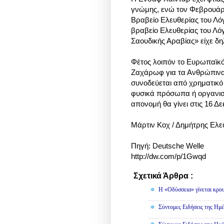
γνώμης, ενώ τον Φεβρουάρι
Βραβείο Ελευθερίας του Λόγ
βραβείο Ελευθερίας του Λό
Σαουδικής Αραβίας» είχε δη
Φέτος λοιπόν το Ευρωπαϊκό
Ζαχάρωφ για τα Ανθρώπινα
συνοδεύεται από χρηματικό
φυσικά πρόσωπα ή οργανισ
απονομή θα γίνει στις 16 Δ
Μάρτιν Κοχ / Δημήτρης Ελ
Πηγή:
Deutsche Welle
http://dw.com/p/1Gwqd
Σχετικά Άρθρα :
Κοινωνικά
Η «Οδύσσεια» γίνεται κρου
Σύντομες Ειδήσεις της Ημέ