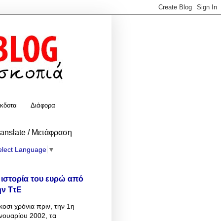
κδοτα
Διάφορα
ranslate / Μετάφραση
elect Language
▼
 ιστορία του ευρώ από
ην ΤτΕ
κοσι χρόνια πριν, την 1η
νουαρίου 2002, τα