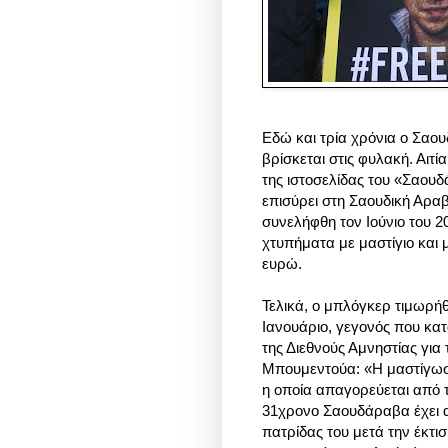
Εδώ και τρία χρόνια ο Σαο
βρίσκεται στις φυλακή. Αιτ
της ιστοσελίδας του «Σαουδ
επισύρει στη Σαουδική Αραβ
συνελήφθη τον Ιούνιο του 2
χτυπήματα με μαστίγιο και 
ευρώ.
Τελικά, ο μπλόγκερ τιμωρή
Ιανουάριο, γεγονός που κα
της Διεθνούς Αμνηστίας για
Μπουμεντούα: «Η μαστίγωσ
η οποία απαγορεύεται από τ
31χρονο Σαουδάραβα έχει α
πατρίδας του μετά την έκτισ