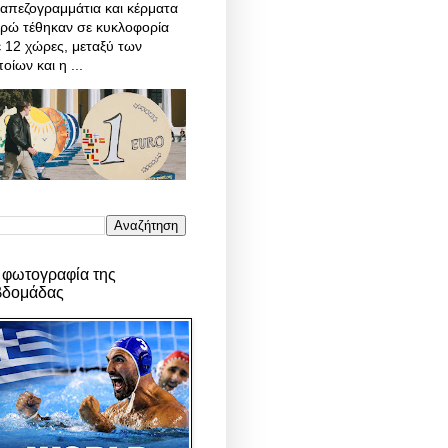
απεζογραμμάτια και κέρματα
υρώ τέθηκαν σε κυκλοφορία
 12 χώρες, μεταξύ των
οίων και η ...
 φωτογραφία της
βδομάδας