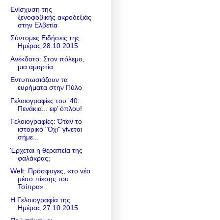
Ενίσχυση της
ξενοφοβικής ακροδεξιάς
στην Ελβετία
Σύντομες Ειδήσεις της
Ημέρας 28.10.2015
Ανέκδοτο: Στον πόλεμο,
μια αμαρτία
Εντυπωσιάζουν τα
ευρήματα στην Πύλο
Γελοιογραφίες του '40:
Πενάκια... εφ’ όπλου!
Γελοιογραφίες: Όταν το
ιστορικό "Όχι" γίνεται
σήμε...
Έρχεται η θεραπεία της
φαλάκρας;
Welt: Πρόσφυγες, «το νέο
μέσο πίεσης του
Τσίπρα»
Η Γελοιογραφία της
Ημέρας 27.10.2015