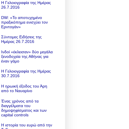
Η Γελοιογραφία της Ημέρας
26.7.2016
DW: «To αποτυχημένο
πραξικόπημα ενισχύει τον
Ερντογάν»
Σύντομες Ειδήσεις της
Ημέρας 26.7.2016
Ινδοί «έκλεισαν» δύο μεγάλα
ξενοδοχεία της Αθήνας για
έναν γάμο
Η Γελοιογραφία της Ημέρας
30.7.2016
Η ηρωική έξοδος του Άρη
από το Ναυαρίνο
Ένας χρόνος από τα
διαγγέλματα του
δημοψηφίσματος και των
capital controls
Η ιστορία του ευρώ από την