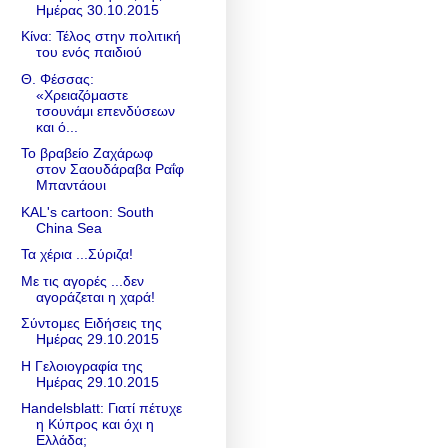
Ημέρας 30.10.2015
Κίνα: Τέλος στην πολιτική
του ενός παιδιού
Θ. Φέσσας:
«Χρειαζόμαστε
τσουνάμι επενδύσεων
και ό...
Το βραβείο Ζαχάρωφ
στον Σαουδάραβα Ραΐφ
Μπαντάουι
KAL's cartoon: South
China Sea
Τα χέρια ...Σύριζα!
Με τις αγορές ...δεν
αγοράζεται η χαρά!
Σύντομες Ειδήσεις της
Ημέρας 29.10.2015
Η Γελοιογραφία της
Ημέρας 29.10.2015
Handelsblatt: Γιατί πέτυχε
η Κύπρος και όχι η
Ελλάδα;