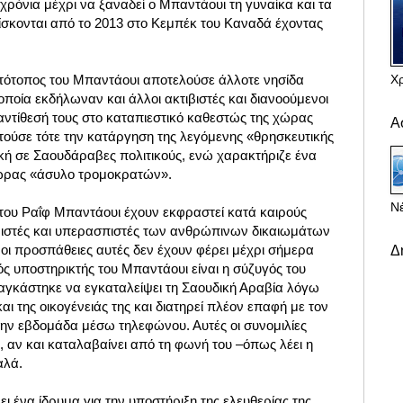
 χρόνια μέχρι να ξαναδεί ο Μπαντάουι τη γυναίκα και τα
 βρίσκονται από το 2013 στο Κεμπέκ του Καναδά έχοντας
Χ
τότοπος του Μπαντάουι αποτελούσε άλλοτε νησίδα
ποία εκδήλωναν και άλλοι ακτιβιστές και διανοούμενοι
αντίθεσή τους στο καταπιεστικό καθεστώς της χώρας
Α
ητούσε τότε την κατάργηση της λεγόμενης «θρησκευτικής
ική σε Σαουδάραβες πολιτικούς, ενώ χαρακτήριζε ένα
χώρας «άσυλο τρομοκρατών».
Νέ
 του Ραΐφ Μπαντάουι έχουν εκφραστεί κατά καιρούς
τιβιστές και υπερασπιστές των ανθρώπινων δικαιωμάτων
οι προσπάθειες αυτές δεν έχουν φέρει μέχρι σήμερα
Δ
ς υποστηρικτής του Μπαντάουι είναι η σύζυγός του
αγκάστηκε να εγκαταλείψει τη Σαουδική Αραβία λόγω
και της οικογένειάς της και διατηρεί πλέον επαφή με τον
την εβδομάδα μέσω τηλεφώνου. Αυτές οι συνομιλίες
ς, αν και καταλαβαίνει από τη φωνή του –όπως λέει η
αλά.
ει ένα ίδρυμα για την υποστήριξη της ελευθερίας της