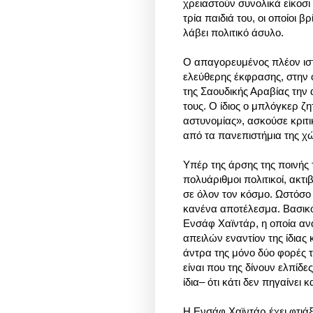
χρειαστούν συνολικά είκοσι
τρία παιδιά του, οι οποίοι
λάβει πολιτικό άσυλο.
Ο απαγορευμένος πλέον ισ
ελεύθερης έκφρασης, στην ο
της Σαουδικής Αραβίας την 
τους. Ο ίδιος ο μπλόγκερ ζ
αστυνομίας», ασκούσε κριτ
από τα πανεπιστήμια της 
Υπέρ της άρσης της ποινής
πολυάριθμοι πολιτικοί, ακ
σε όλον τον κόσμο. Ωστόσο 
κανένα αποτέλεσμα. Βασικό
Ενσάφ Χαϊντάρ, η οποία αν
απειλών εναντίον της ίδιας 
άντρα της μόνο δύο φορές 
είναι που της δίνουν ελπίδε
ίδια– ότι κάτι δεν πηγαίνει κ
Η Ενσάφ Χαϊντάρ έχει φτιάξ