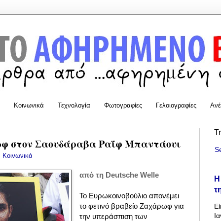
Κοινωνικά
Τεχνολογία
Φωτογραφίες
Γελοιογραφίες
Ανέ
T
ωφ στον Σαουδάραβα Ραΐφ Μπαντάουι
S
:
Κοινωνικά
από τη Deutsche Welle
Η
τ
Το Ευρωκοινοβούλιο απονέμει
το φετινό βραβείο Ζαχάρωφ για
Εί
Ια
την υπεράσπιση των