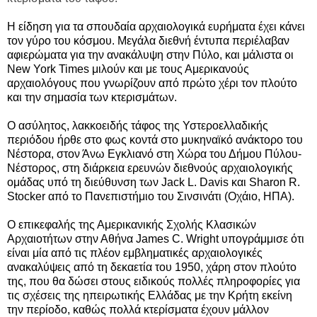
H είδηση για τα σπουδαία αρχαιολογικά ευρήματα έχει κάνει
τον γύρο του κόσμου.
Μεγάλα διεθνή έντυπα περιέλαβαν
αφιερώματα για την ανακάλυψη στην Πύλο, και μάλιστα οι
New York Times μιλούν και με τους Αμερικανούς
αρχαιολόγους που γνωρίζουν από πρώτο χέρι τον πλούτο
και την σημασία των κτερισμάτων.
Ο ασύλητος, λακκοειδής τάφος της Υστεροελλαδικής
περιόδου ήρθε στο φως κοντά στο μυκηναϊκό ανάκτορο του
Νέστορα,
στον Άνω Εγκλιανό στη Χώρα του Δήμου Πύλου-
Νέστορος
, στη διάρκεια ερευνών διεθνούς αρχαιολογικής
ομάδας υπό τη διεύθυνση των Jack L. Davis και Sharon R.
Stocker από το Πανεπιστήμιο του Σινσινάτι (Οχάιο, ΗΠΑ).
Ο επικεφαλής της Αμερικανικής Σχολής Κλασικών
Αρχαιοτήτων στην Αθήνα James C. Wright υπογράμμισε ότι
είναι μία από τις πλέον εμβληματικές αρχαιολογικές
ανακαλύψεις από τη δεκαετία του 1950, χάρη στον πλούτο
της, που θα δώσει στους ειδικούς πολλές πληροφορίες για
τις σχέσεις της ηπειρωτικής Ελλάδας με την Κρήτη εκείνη
την περίοδο, καθώς πολλά κτερίσματα έχουν μάλλον