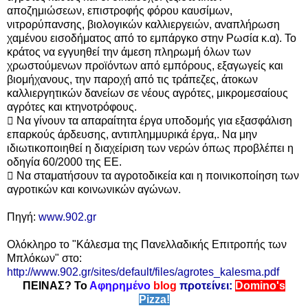
αποζημιώσεων, επιστροφής φόρου καυσίμων,
νιτρορύπανσης, βιολογικών καλλιεργειών, αναπλήρωση
χαμένου εισοδήματος από το εμπάργκο στην Ρωσία κ.α). Το
κράτος να εγγυηθεί την άμεση πληρωμή όλων των
χρωστούμενων προϊόντων από εμπόρους, εξαγωγείς και
βιομήχανους, την παροχή από τις τράπεζες, άτοκων
καλλιεργητικών δανείων σε νέους αγρότες, μικρομεσαίους
αγρότες και κτηνοτρόφους.
 Να γίνουν τα απαραίτητα έργα υποδομής για εξασφάλιση
επαρκούς άρδευσης, αντιπλημμυρικά έργα,. Να μην
ιδιωτικοποιηθεί η διαχείριση των νερών όπως προβλέπει η
οδηγία 60/2000 της ΕΕ.
 Να σταματήσουν τα αγροτοδικεία και η ποινικοποίηση των
αγροτικών και κοινωνικών αγώνων.
Πηγή:
www.902.gr
Ολόκληρο το "Κάλεσμα της Πανελλαδικής Επιτροπής των
Μπλόκων" στο:
http://www.902.gr/sites/default/files/agrotes_kalesma.pdf
ΠΕΙΝΑΣ? Το
Αφηρημένο
blog
προτείνει:
Domino's
Pizza!