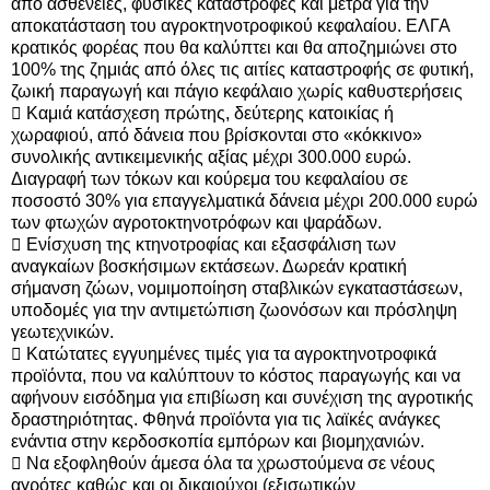
από ασθένειες, φυσικές καταστροφές και μέτρα για την
αποκατάσταση του αγροκτηνοτροφικού κεφαλαίου. ΕΛΓΑ
κρατικός φορέας που θα καλύπτει και θα αποζημιώνει στο
100% της ζημιάς από όλες τις αιτίες καταστροφής σε φυτική,
ζωική παραγωγή και πάγιο κεφάλαιο χωρίς καθυστερήσεις
 Καμιά κατάσχεση πρώτης, δεύτερης κατοικίας ή
χωραφιού, από δάνεια που βρίσκονται στο «κόκκινο»
συνολικής αντικειμενικής αξίας μέχρι 300.000 ευρώ.
Διαγραφή των τόκων και κούρεμα του κεφαλαίου σε
ποσοστό 30% για επαγγελματικά δάνεια μέχρι 200.000 ευρώ
των φτωχών αγροτοκτηνοτρόφων και ψαράδων.
 Ενίσχυση της κτηνοτροφίας και εξασφάλιση των
αναγκαίων βοσκήσιμων εκτάσεων. Δωρεάν κρατική
σήμανση ζώων, νομιμοποίηση σταβλικών εγκαταστάσεων,
υποδομές για την αντιμετώπιση ζωονόσων και πρόσληψη
γεωτεχνικών.
 Κατώτατες εγγυημένες τιμές για τα αγροκτηνοτροφικά
προϊόντα, που να καλύπτουν το κόστος παραγωγής και να
αφήνουν εισόδημα για επιβίωση και συνέχιση της αγροτικής
δραστηριότητας. Φθηνά προϊόντα για τις λαϊκές ανάγκες
ενάντια στην κερδοσκοπία εμπόρων και βιομηχανιών.
 Να εξοφληθούν άμεσα όλα τα χρωστούμενα σε νέους
αγρότες καθώς και οι δικαιούχοι (εξισωτικών