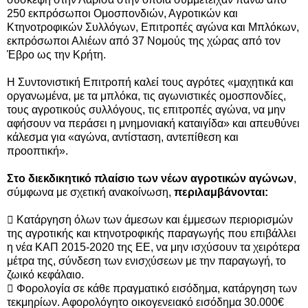
250 εκπρόσωποι Ομοσπονδιών, Αγροτικών και
Κτηνοτροφικών Συλλόγων, Επιτροπές αγώνα και Μπλόκων,
εκπρόσωποι Αλιέων από 37 Νομούς της χώρας από τον
Έβρο ως την Κρήτη.
Η Συντονιστική Επιτροπή καλεί τους αγρότες «μαχητικά και
οργανωμένα, με τα μπλόκα, τις αγωνιστικές ομοσπονδίες,
τους αγροτικούς συλλόγους, τις επιτροπές αγώνα, να μην
αφήσουν να περάσει η μνημονιακή καταιγίδα» και απευθύνει
κάλεσμα για «αγώνα, αντίσταση, αντεπίθεση και
προοπτική».
Στο
διεκδικητικό πλαίσιο των νέων αγροτικών αγώνων
,
σύμφωνα με σχετική ανακοίνωση,
περιλαμβάνονται:

Κατάργηση όλων των άμεσων και έμμεσων περιορισμών
της αγροτικής και κτηνοτροφικής παραγωγής που επιβάλλει
η νέα ΚΑΠ 2015-2020 της ΕΕ, να μην ισχύσουν τα χειρότερα
μέτρα της, σύνδεση των ενισχύσεων με την παραγωγή, το
ζωικό κεφάλαιο.
 Φορολογία σε κάθε πραγματικό εισόδημα, κατάργηση των
τεκμηρίων. Αφορολόγητο οικογενειακό εισόδημα 30.000€