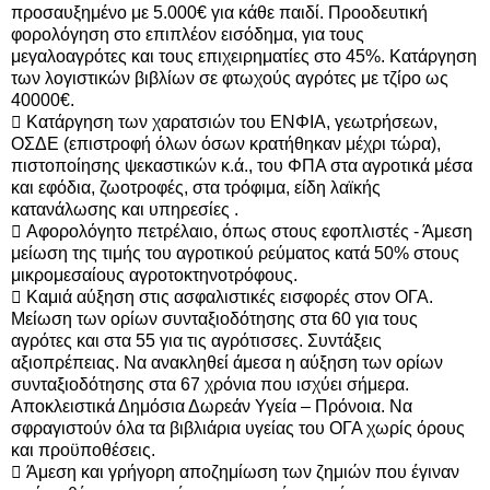
προσαυξημένο με 5.000€ για κάθε παιδί. Προοδευτική
φορολόγηση στο επιπλέον εισόδημα, για τους
μεγαλοαγρότες και τους επιχειρηματίες στο 45%. Κατάργηση
των λογιστικών βιβλίων σε φτωχούς αγρότες με τζίρο ως
40000€.
 Κατάργηση των χαρατσιών του ΕΝΦΙΑ, γεωτρήσεων,
ΟΣΔΕ (επιστροφή όλων όσων κρατήθηκαν μέχρι τώρα),
πιστοποίησης ψεκαστικών κ.ά., του ΦΠΑ στα αγροτικά μέσα
και εφόδια, ζωοτροφές, στα τρόφιμα, είδη λαϊκής
κατανάλωσης και υπηρεσίες .
 Αφορολόγητο πετρέλαιο, όπως στους εφοπλιστές - Άμεση
μείωση της τιμής του αγροτικού ρεύματος κατά 50% στους
μικρομεσαίους αγροτοκτηνοτρόφους.
 Καμιά αύξηση στις ασφαλιστικές εισφορές στον ΟΓΑ.
Μείωση των ορίων συνταξιοδότησης στα 60 για τους
αγρότες και στα 55 για τις αγρότισσες. Συντάξεις
αξιοπρέπειας. Να ανακληθεί άμεσα η αύξηση των ορίων
συνταξιοδότησης στα 67 χρόνια που ισχύει σήμερα.
Αποκλειστικά Δημόσια Δωρεάν Υγεία – Πρόνοια. Να
σφραγιστούν όλα τα βιβλιάρια υγείας του ΟΓΑ χωρίς όρους
και προϋποθέσεις.
 Άμεση και γρήγορη αποζημίωση των ζημιών που έγιναν