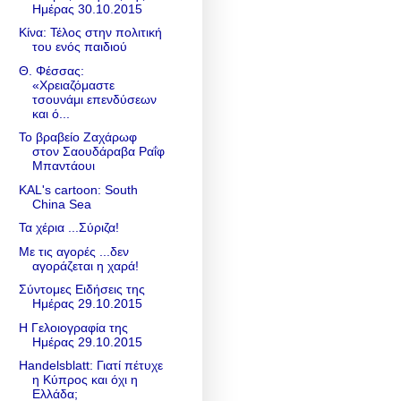
Ημέρας 30.10.2015
Κίνα: Τέλος στην πολιτική
του ενός παιδιού
Θ. Φέσσας:
«Χρειαζόμαστε
τσουνάμι επενδύσεων
και ό...
Το βραβείο Ζαχάρωφ
στον Σαουδάραβα Ραΐφ
Μπαντάουι
KAL's cartoon: South
China Sea
Τα χέρια ...Σύριζα!
Με τις αγορές ...δεν
αγοράζεται η χαρά!
Σύντομες Ειδήσεις της
Ημέρας 29.10.2015
Η Γελοιογραφία της
Ημέρας 29.10.2015
Handelsblatt: Γιατί πέτυχε
η Κύπρος και όχι η
Ελλάδα;