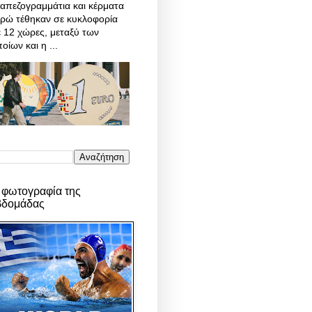
απεζογραμμάτια και κέρματα
υρώ τέθηκαν σε κυκλοφορία
 12 χώρες, μεταξύ των
οίων και η ...
 φωτογραφία της
βδομάδας