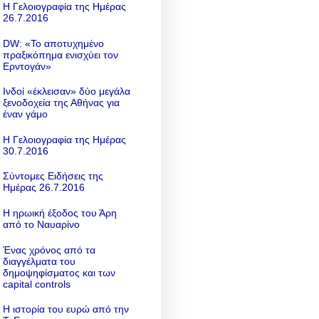
Η Γελοιογραφία της Ημέρας
26.7.2016
DW: «To αποτυχημένο
πραξικόπημα ενισχύει τον
Ερντογάν»
Ινδοί «έκλεισαν» δύο μεγάλα
ξενοδοχεία της Αθήνας για
έναν γάμο
Η Γελοιογραφία της Ημέρας
30.7.2016
Σύντομες Ειδήσεις της
Ημέρας 26.7.2016
Η ηρωική έξοδος του Άρη
από το Ναυαρίνο
Ένας χρόνος από τα
διαγγέλματα του
δημοψηφίσματος και των
capital controls
Η ιστορία του ευρώ από την