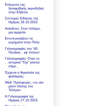
Ενίσχυση της
ξενοφοβικής ακροδεξιάς
στην Ελβετία
Σύντομες Ειδήσεις της
Ημέρας 28.10.2015
Ανέκδοτο: Στον πόλεμο,
μια αμαρτία
Εντυπωσιάζουν τα
ευρήματα στην Πύλο
Γελοιογραφίες του '40:
Πενάκια... εφ’ όπλου!
Γελοιογραφίες: Όταν το
ιστορικό "Όχι" γίνεται
σήμε...
Έρχεται η θεραπεία της
φαλάκρας;
Welt: Πρόσφυγες, «το νέο
μέσο πίεσης του
Τσίπρα»
Η Γελοιογραφία της
Ημέρας 27.10.2015