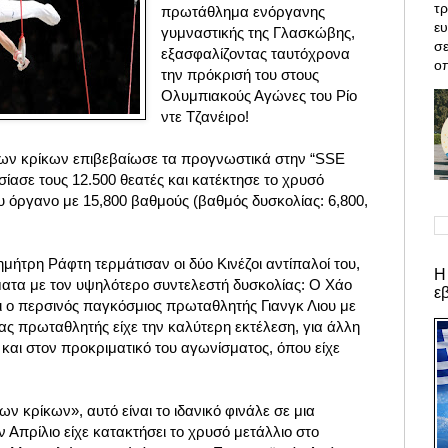
τρ
πρωτάθλημα ενόργανης
ε
γυμναστικής της Γλασκώβης,
σε
εξασφαλίζοντας ταυτόχρονα
οπ
την πρόκρισή του στους
Ολυμπιακούς Αγώνες του Ρίο
ντε Τζανέιρο!
των κρίκων επιβεβαίωσε τα προγνωστικά στην “SSE
ίασε τους 12.500 θεατές και κατέκτησε το χρυσό
υ όργανο με 15,800 βαθμούς (βαθμός δυσκολίας: 6,800,
μήτρη Ράφτη τερμάτισαν οι δύο Κινέζοι αντίπαλοί του,
Η
μματα με τον υψηλότερο συντελεστή δυσκολίας: Ο Χάο
ε
ι ο περσινός παγκόσμιος πρωταθλητής Γιανγκ Λιου με
ας πρωταθλητής είχε την καλύτερη εκτέλεση, για άλλη
 και στον προκριματικό του αγωνίσματος, όπου είχε
ν κρίκων», αυτό είναι το ιδανικό φινάλε σε μια
ν Απρίλιο είχε κατακτήσει το χρυσό μετάλλιο στο