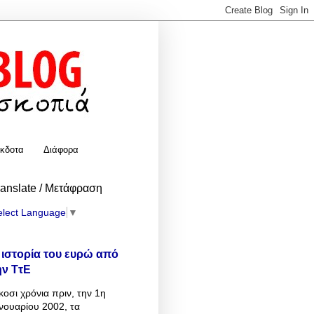
κδοτα
Διάφορα
ranslate / Μετάφραση
elect Language
▼
 ιστορία του ευρώ από
ην ΤτΕ
κοσι χρόνια πριν, την 1η
νουαρίου 2002, τα