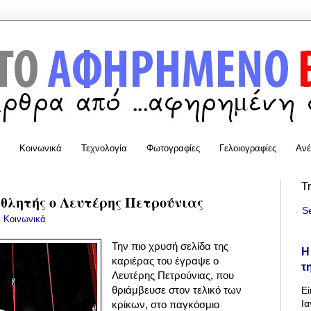
Κοινωνικά
Τεχνολογία
Φωτογραφίες
Γελοιογραφίες
Ανέ
T
λητής ο Λευτέρης Πετρούνιας
S
:
Κοινωνικά
Την πιο χρυσή σελίδα της
Η
καριέρας του έγραψε ο
τ
Λευτέρης Πετρούνιας, που
θριάμβευσε στον τελικό των
Εί
Ια
κρίκων, στο παγκόσμιο