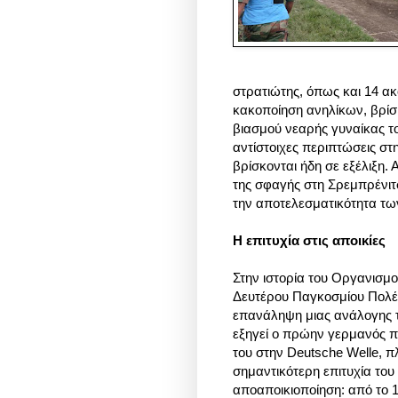
στρατιώτης, όπως και 14 α
κακοποίηση ανηλίκων, βρίσ
βιασμού νεαρής γυναίκας τ
αντίστοιχες περιπτώσεις στη
βρίσκονται ήδη σε εξέλιξη.
της σφαγής στη Σρεμπρένιτσ
την αποτελεσματικότητα τ
Η επιτυχία στις αποικίες
Στην ιστορία του Οργανισμ
Δευτέρου Παγκοσμίου Πολέμ
επανάληψη μιας ανάλογης τ
εξηγεί ο πρώην γερμανός 
του στην Deutsche Welle, 
σημαντικότερη επιτυχία το
αποαποικιοποίηση: από το 