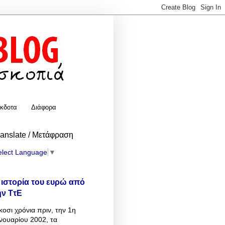
κδοτα
Διάφορα
ranslate / Μετάφραση
elect Language
▼
 ιστορία του ευρώ από
ην ΤτΕ
κοσι χρόνια πριν, την 1η
νουαρίου 2002, τα