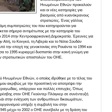
Ηνωμένων Εθνών προκαλούν
και οι νέες κατηγορίες για
βιασμούς από κυανόκρανους
στρατιώτες. Ένας γάλλος
κόμη συμπατριώτες του που κατηγορούνται για
κεται σήμερα αντιμέτωπος με την κατηγορία του
ο 2014 στην Κεντροαφρικανική Δημοκρατία. Έρευνες για
ν Αϊτή, το Κονγκό, τη Λιβερία και το Νότιο Σουδάν
 Από την εποχή της γενοκτονίας στη Ρουάντα το 1994 και
α το 1995 κυριαρχεί δυσπιστία στην κοινή γνώμη για
ων στρατιωτικών αποστολών του ΟΗΕ.
ού Ηνωμένων Εθνών, ο οποίος ιδρύθηκε με το τέλος του
ου ακριβώς με την προοπτική να αποτρέψει την
ραγωδίας, υπάρχουν και πολλές επιτυχίες. Όπως
πρέσβης στον ΟΗΕ Γκούντερ Πλόιγκερ σε συνέντευξή
πλάι στην ενίσχυση των ανθρωπίνων δικαιωμάτων,
υ οργανισμού υπήρξε η συμβολή του στην
1945 μέχρι το 2002 ο ΟΗΕ συνέβαλε με τη δράση του