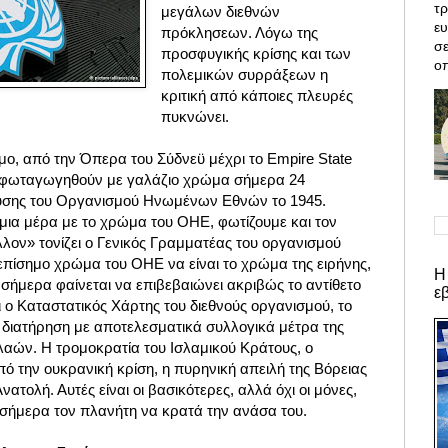
τρ
μεγάλων διεθνών
ε
πρόκλησεων. Λόγω της
σε
προσφυγικής κρίσης και των
οπ
πολεμικών συρράξεων η
κριτική από κάποιες πλευρές
πυκνώνει.
μο, από την Όπερα του Σύδνεϋ μέχρι το Empire State
α φωταγωγηθούν με γαλάζιο χρώμα σήμερα 24
ρυσης του Οργανισμού Ηνωμένων Εθνών το 1945.
 μια μέρα με το χρώμα του ΟΗΕ, φωτίζουμε και τον
λον» τονίζει ο Γενικός Γραμματέας του οργανισμού
πίσημο χρώμα του ΟΗΕ να είναι το χρώμα της ειρήνης,
Η
σήμερα φαίνεται να επιβεβαιώνει ακριβώς το αντίθετο
ε
 ο Καταστατικός Χάρτης του διεθνούς οργανισμού, το
η διατήρηση με αποτελεσματικά συλλογικά μέτρα της
λαών. Η τρομοκρατία του Ισλαμικού Κράτους, ο
 την ουκρανική κρίση, η πυρηνική απειλή της Βόρειας
ατολή. Αυτές είναι οι βασικότερες, αλλά όχι οι μόνες,
σήμερα τον πλανήτη να κρατά την ανάσα του.