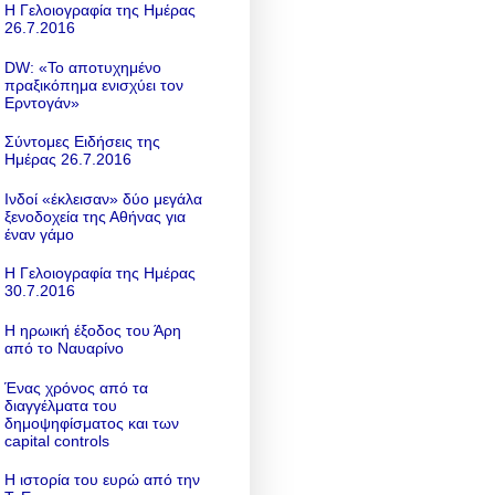
Η Γελοιογραφία της Ημέρας
26.7.2016
DW: «To αποτυχημένο
πραξικόπημα ενισχύει τον
Ερντογάν»
Σύντομες Ειδήσεις της
Ημέρας 26.7.2016
Ινδοί «έκλεισαν» δύο μεγάλα
ξενοδοχεία της Αθήνας για
έναν γάμο
Η Γελοιογραφία της Ημέρας
30.7.2016
Η ηρωική έξοδος του Άρη
από το Ναυαρίνο
Ένας χρόνος από τα
διαγγέλματα του
δημοψηφίσματος και των
capital controls
Η ιστορία του ευρώ από την