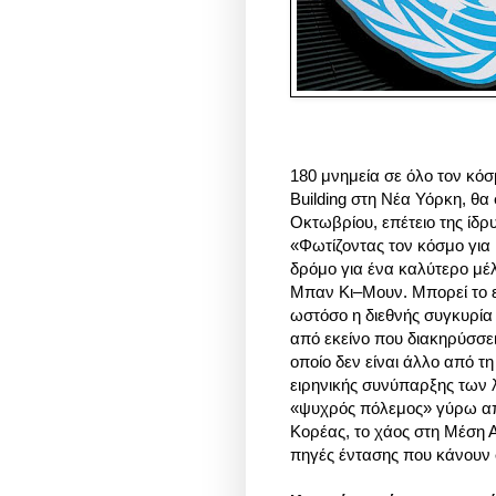
180 μνημεία σε όλο τον κόσ
Building στη Νέα Υόρκη, θ
Οκτωβρίου, επέτειο της ίδ
«Φωτίζοντας τον κόσμο για
δρόμο για ένα καλύτερο μέλ
Μπαν Κι–Μουν. Μπορεί το ε
ωστόσο η διεθνής συγκυρία 
από εκείνο που διακηρύσσει
οποίο δεν είναι άλλο από τ
ειρηνικής συνύπαρξης των 
«ψυχρός πόλεμος» γύρω από
Κορέας, το χάος στη Μέση Αν
πηγές έντασης που κάνουν 