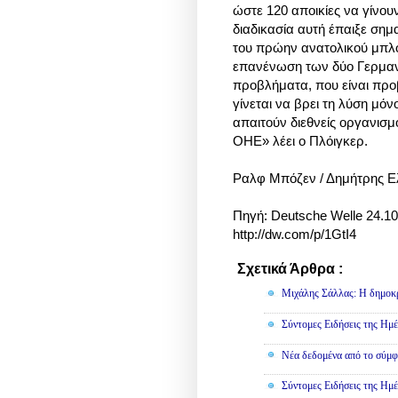
ώστε 120 αποικίες να γίνου
διαδικασία αυτή έπαιξε σημ
του πρώην ανατολικού μπλο
επανένωση των δύο Γερμαν
προβλήματα, που είναι προ
γίνεται να βρει τη λύση μόν
απαιτούν διεθνείς οργανισμο
ΟΗΕ» λέει ο Πλόιγκερ.
Ραλφ Μπόζεν / Δημήτρης Ε
Πηγή: Deutsche Welle 24.1
http://dw.com/p/1GtI4
Σχετικά Άρθρα :
Πολιτική
Μιχάλης Σάλλας: Η δημοκρα
Σύντομες Ειδήσεις της Ημέ
Νέα δεδομένα από το σύμφ
Σύντομες Ειδήσεις της Ημέ