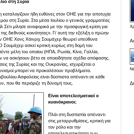
ύλιο στη Συρία
νη καταλογίζουν ήδη ευθύνες στον ΟΗΕ για την αποτυχία
μου στη Συρία. Στα μέσα Ιουλίου ο γενικός γραμματέας
Χ
ίλ Σέτι μίλησε αναφορικά με την προσφυγική κρίση για
της διεθνούς κοινότητας». Γι' αυτή την εξέλιξη ο πρώην
ον ΟΗΕ Χανς Χάινριχ Σουμάχερ θεωρεί υπεύθυνα
Α
Ο Σουμάχερ ασκεί κριτική κυρίως στη δομή του
έντε μέλη του οποίου (ΗΠΑ, Ρωσία, Κίνα, Γαλλία,
ν να ασκήσουν βέτο σε οποιοδήποτε σχέδιο απόφασης.
ις της Συρίας και της Ουκρανίας, ισχυρίζεται ο
Νέ
γωνισμοί μπορεί να προκαλέσουν προβλήματα.
βουλίου Ασφαλείας είναι δύσπιστα απέναντι σε κάθε
, που θα περιόριζε τη δύναμή τους.
Δ
Είναι αποτελεσματικοί ο
κυανόκρανοι;
Πλάι στη δυσπιστία απέναντι
στις μεταρρυθμίσεις, κριτική για
τον ρόλο και την
αποτελεσματικότητα των