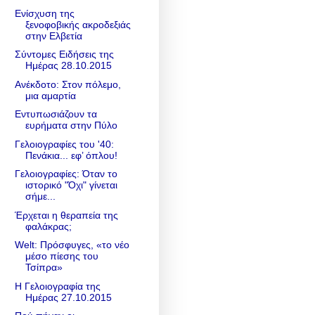
Ενίσχυση της
ξενοφοβικής ακροδεξιάς
στην Ελβετία
Σύντομες Ειδήσεις της
Ημέρας 28.10.2015
Ανέκδοτο: Στον πόλεμο,
μια αμαρτία
Εντυπωσιάζουν τα
ευρήματα στην Πύλο
Γελοιογραφίες του '40:
Πενάκια... εφ’ όπλου!
Γελοιογραφίες: Όταν το
ιστορικό "Όχι" γίνεται
σήμε...
Έρχεται η θεραπεία της
φαλάκρας;
Welt: Πρόσφυγες, «το νέο
μέσο πίεσης του
Τσίπρα»
Η Γελοιογραφία της
Ημέρας 27.10.2015