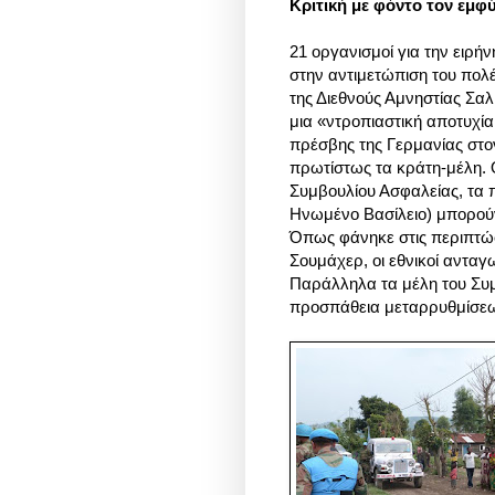
Κριτική με φόντο τον εμφ
21 οργανισμοί για την ειρή
στην αντιμετώπιση του πολέ
της Διεθνούς Αμνηστίας Σαλ
μια «ντροπιαστική αποτυχία 
πρέσβης της Γερμανίας στ
πρωτίστως τα κράτη-μέλη. 
Συμβουλίου Ασφαλείας, τα π
Ηνωμένο Βασίλειο) μπορού
Όπως φάνηκε στις περιπτώσε
Σουμάχερ, οι εθνικοί αντα
Παράλληλα τα μέλη του Συμ
προσπάθεια μεταρρυθμίσεων