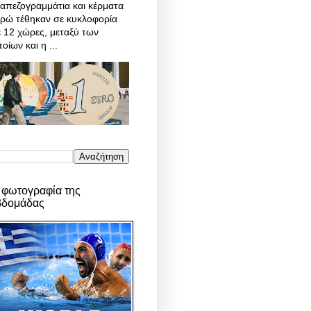
απεζογραμμάτια και κέρματα
υρώ τέθηκαν σε κυκλοφορία
 12 χώρες, μεταξύ των
οίων και η ...
 φωτογραφία της
βδομάδας