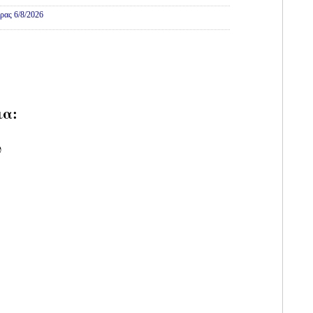
ρας 6/8/2026
ια:
υ