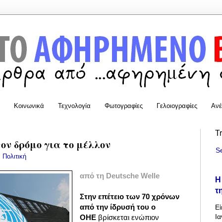
Κοινωνικά
Τεχνολογία
Φωτογραφίες
Γελοιογραφίες
Ανέ
T
ον δρόμο για το μέλλον
S
:
Πολιτική
από τη Deutsche Welle
Η
τ
Στην επέτειο των 70 χρόνων
από την ίδρυσή του ο
Εί
Ια
ΟΗΕ
βρίσκεται ενώπιον