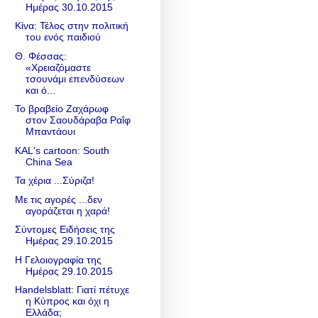
Ημέρας 30.10.2015
Κίνα: Τέλος στην πολιτική
του ενός παιδιού
Θ. Φέσσας:
«Χρειαζόμαστε
τσουνάμι επενδύσεων
και ό...
Το βραβείο Ζαχάρωφ
στον Σαουδάραβα Ραΐφ
Μπαντάουι
KAL's cartoon: South
China Sea
Τα χέρια ...Σύριζα!
Με τις αγορές ...δεν
αγοράζεται η χαρά!
Σύντομες Ειδήσεις της
Ημέρας 29.10.2015
Η Γελοιογραφία της
Ημέρας 29.10.2015
Handelsblatt: Γιατί πέτυχε
η Κύπρος και όχι η
Ελλάδα;